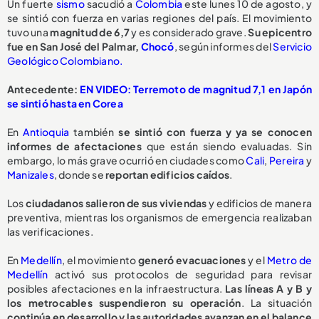
Un fuerte
sismo
sacudió a
Colombia
este lunes 10 de agosto, y
se sintió con fuerza en varias regiones del país. El movimiento
tuvo una
magnitud de 6,7
y es considerado grave.
Su epicentro
fue en San José del Palmar,
Chocó
, según informes del
Servicio
Geológico Colombiano.
Antecedente:
EN VIDEO: Terremoto de magnitud 7,1 en Japón
se sintió hasta en Corea
En
Antioquia
también
se sintió con fuerza y ya se conocen
informes de afectaciones
que están siendo evaluadas. Sin
embargo, lo más grave ocurrió en ciudades como
Cali
,
Pereira
y
Manizales
, donde se
reportan edificios caídos
.
Los
ciudadanos salieron de sus viviendas
y edificios de manera
preventiva, mientras los organismos de emergencia realizaban
las verificaciones.
En
Medellín
, el movimiento
generó evacuaciones
y el
Metro de
Medellín
activó sus protocolos de seguridad para revisar
posibles afectaciones en la infraestructura.
Las líneas A y B y
los metrocables suspendieron su operación
. La situación
continúa en desarrollo y las autoridades avanzan en el balance