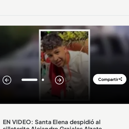
Compartir
1
2
EN VIDEO: Santa Elena despidió al
silleterito Alejandro Grajales Alzate