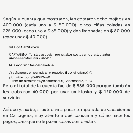
Según la cuenta que mostraron, les cobraron ocho mojitos en
400.000 (cada uno a $ 50.000), cinco piñas coladas en
325.000 (cada uno a $ 65.000) y dos limonadas en $ 80.000
(cada una a $ 40.000).
🚨LA GRAN ESTAFA🚨
CARTAGENA | Turistas se quejan por los altos costos en los restaurantes
ubicados entre Barú y Cholón.
Qué extorsión tan descarada 🤬
¿Y así pretenden reemplazar el petróleo 🛢️ por el turismo? 🙄
pic.twitter.com/OrUSjR9we8
— Ines del alma mía ®️ (@InesBetancur1)
December 15, 2023
Pero
el total de la cuenta fue de $ 985.000 porque también
les cobraron 60.000 por usar un kiosko y $ 120.000 de
servicio.
Así que ya sabe, si usted va a pasar temporada de vacaciones
en Cartagena, muy atento a qué consume y cómo hace los
pagos, para que no le pasen cosas como estas.