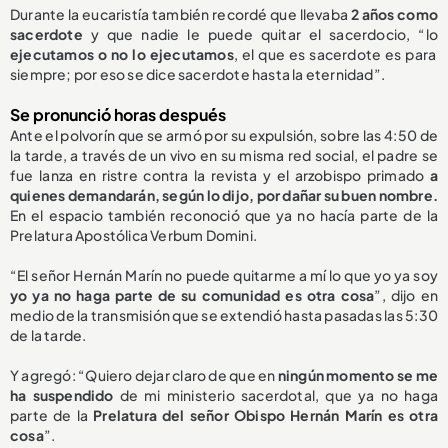
Durante la eucaristía también recordé que llevaba
2 años como
sacerdote
y que nadie le puede quitar el sacerdocio, “lo
ejecutamos o no lo ejecutamos
, el que es sacerdote es para
siempre; por eso se dice sacerdote hasta la eternidad”.
Se pronunció horas después
Ante el polvorín que se armó por su expulsión, sobre las 4:50 de
la tarde, a través de un vivo en su misma red social, el padre se
fue lanza en ristre contra la revista y el arzobispo primado
a
quienes demandarán, según lo dijo, por dañar su buen nombre.
En el espacio también reconoció que ya no hacía parte de la
Prelatura Apostólica Verbum Domini.
“El señor Hernán Marín no puede quitarme a mí lo que yo ya soy
yo ya no haga parte de su comunidad es otra cosa
”, dijo en
medio de la transmisión que se extendió hasta pasadas las 5:30
de la tarde.
Y agregó: “Quiero dejar claro de que en
ningún momento se me
ha suspendido
de mi ministerio sacerdotal, que ya no haga
parte de la
Prelatura del señor Obispo Hernán Marín es otra
cosa
”.