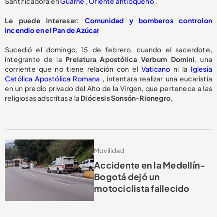
Santificadora en
Guarne
,
Oriente antioqueño
.
Le puede interesar:
Comunidad y bomberos controlon
incendio en el Pan de Azúcar
Sucedió el domingo, 15 de febrero, cuando el sacerdote,
integrante de la
Prelatura Apostólica Verbum Domini
, una
corriente que no tiene relación con el
Vaticano
ni la
Iglesia
Católica Apostólica Romana
, intentara realizar una eucaristía
en un predio privado del Alto de la Virgen, que pertenece a las
religiosas adscritas a la
Diócesis Sonsón-Rionegro.
Movilidad
Accidente en la Medellín-
Bogotá dejó un
motociclista fallecido