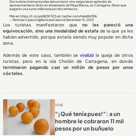
Dos turistas internacionales denunciaron otro vergonzoso episodio de
aprovechamiento ilícito en el balneario de Playa Blanca, en Cartagena. Dicen que
pagaron una suma millonaria por dos refrescos.
Más en
https://t.co/yqNEZK7rZ3
pic.twitter.com/HsksBsTtRs
— Noticias Caracol (@NoticiasCaracol)
December 15, 2023
Los turistas manifestaron que
no les pareció una
equivocación, sino una modalidad de estafa
de la que ya les
habían advertido, porque estaría siendo muy popular en dicha
zona.
Además de este caso, también se
viralizó
la queja de otros
turistas, pero en la isla Cholón de Cartagena, en donde
terminaron pagando casi un millón de pesos por unos
cócteles
.
Viral
“¡Qué tenía pues!”: a un
hombre le cobraron 11 mil
pesos por un buñuelo