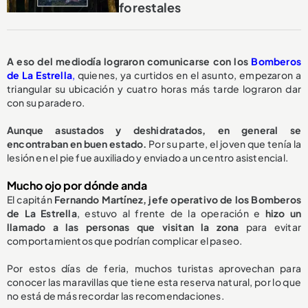
forestales
A eso del mediodía lograron comunicarse con los
Bomberos
de La Estrella
,
quienes, ya curtidos en el asunto, empezaron a
triangular su ubicación y cuatro horas más tarde lograron dar
con su paradero.
Aunque asustados y deshidratados, en general se
encontraban en buen estado.
Por su parte, el joven que tenía la
lesión en el pie fue auxiliado y enviado a un centro asistencial.
Mucho ojo por dónde anda
El capitán
Fernando Martínez, jefe operativo de los Bomberos
de La Estrella
, estuvo al frente de la operación e
hizo un
llamado a las personas que visitan la zona
para evitar
comportamientos que podrían complicar el paseo.
Por estos días de feria, muchos turistas aprovechan para
conocer las maravillas que tiene esta reserva natural, por lo que
no está de más recordar las recomendaciones.