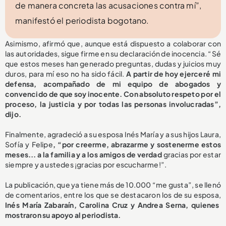
de manera concreta las acusaciones contra mí”,
manifestó el periodista bogotano.
Asimismo, afirmó que, aunque está dispuesto a colaborar con
las autoridades, sigue firme en su declaración de inocencia. “Sé
que estos meses han generado preguntas, dudas y juicios muy
duros, para mí eso no ha sido fácil.
A partir de hoy ejerceré mi
defensa, acompañado de mi equipo de abogados y
convencido de que soy inocente. Con absoluto respeto por el
proceso, la justicia y por todas las personas involucradas”,
dijo.
Finalmente, agradeció a su esposa Inés María y a sus hijos Laura,
Sofía y Felipe
, “por creerme, abrazarme y sostenerme estos
meses... a la familia y a los amigos de verdad
gracias por estar
siempre y a ustedes ¡gracias por escucharme!”.
La publicación, que ya tiene más de 10.000 “me gusta”, se llenó
de comentarios, entre los que se destacaron los de su esposa,
Inés María Zabaraín, Carolina Cruz y Andrea Serna, quienes
mostraron su apoyo al periodista.