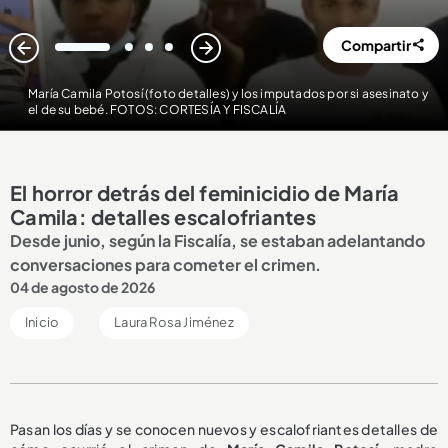
Compartir
1
2
3
4
María Camila Potosí (foto detalles) y los imputados por si asesinato y
el de su bebé. FOTOS: CORTESÍA Y FISCALÍA
El horror detrás del feminicidio de María
Camila: detalles escalofriantes
Desde junio, según la Fiscalía, se estaban adelantando
conversaciones para cometer el crimen.
04 de agosto de 2026
Inicio
Laura Rosa Jiménez
Pasan los días y se conocen nuevos y escalofriantes detalles de