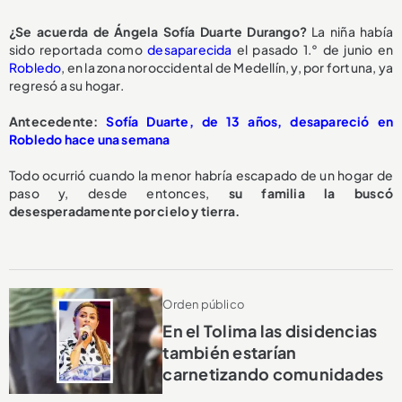
¿Se acuerda de Ángela Sofía Duarte Durango?
La niña
había
sido reportada como
desaparecida
el pasado 1.° de junio en
Robledo
, en la zona noroccidental de Medellín, y, por fortuna, ya
regresó a su hogar.
Antecedente:
Sofía Duarte, de 13 años, desapareció en
Robledo hace una semana
Todo ocurrió cuando la menor habría escapado de un hogar de
paso y, desde entonces,
su familia la buscó
desesperadamente por cielo y tierra.
Orden público
En el Tolima las disidencias
también estarían
carnetizando comunidades