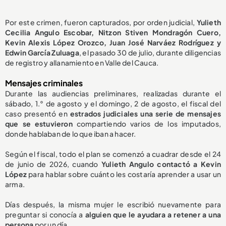
Por este crimen, fueron capturados, por orden judicial,
Yulieth
Cecilia Angulo Escobar, Nitzon Stiven Mondragón Cuero,
Kevin Alexis López Orozco, Juan José Narváez Rodríguez y
Edwin García Zuluaga
, el pasado 30 de julio, durante diligencias
de registro y allanamiento en Valle del Cauca.
Mensajes criminales
Durante las audiencias preliminares, realizadas durante el
sábado, 1.° de agosto y el domingo, 2 de agosto, el fiscal del
caso presentó en
estrados judiciales una serie de mensajes
que se estuvieron
compartiendo varios de los imputados,
donde hablaban de lo que iban a hacer.
Según el fiscal, todo el plan se comenzó a cuadrar desde el 24
de junio de 2026, cuando
Yulieth Angulo contactó a Kevin
López
para hablar sobre cuánto les costaría aprender a usar un
arma.
Días después, la misma mujer le escribió nuevamente para
preguntar si conocía a
alguien que le ayudara a retener a una
persona
por un día.