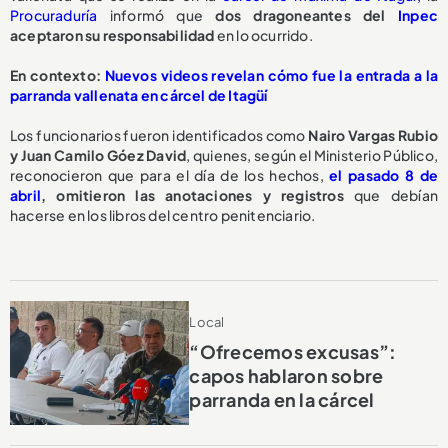
Procuraduría
informó que
dos dragoneantes del
Inpec
aceptaron su responsabilidad
en lo ocurrido.
En contexto:
Nuevos videos revelan cómo fue la entrada a la
parranda vallenata en cárcel de Itagüí
Los funcionarios fueron identificados como
Nairo Vargas Rubio
y Juan Camilo Góez David
, quienes, según el Ministerio Público,
reconocieron que para el día de los hechos,
el pasado 8 de
abril
,
omitieron las anotaciones y registros
que debían
hacerse en los libros del centro penitenciario.
Local
“Ofrecemos excusas”:
capos hablaron sobre
parranda en la cárcel