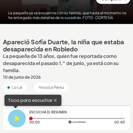
La pequeña ya se encuentra con su familia, que hasta el momento no
ha entregado más detalles de lo sucedido. FOTO: CORTESÍA
Apareció Sofía Duarte, la niña que estaba
desaparecida en Robledo
La pequeña de 13 años, quien fue reportada como
desaparecida el pasado 1.° de junio, ya está con su
familia.
10 de junio de 2026
Local
Yessica Pérez
×
Toca para escuchar
ESCUCHA EL RESUMEN
Tiempo transcurrido: 0 segundos
Dura
00:00
00:45