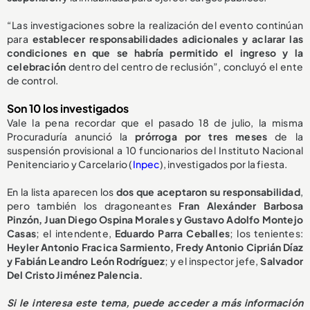
“Las investigaciones sobre la realización del evento continúan
para
establecer responsabilidades adicionales y aclarar las
condiciones en que se habría permitido el ingreso y la
celebración
dentro del centro de reclusión”, concluyó el ente
de control.
Son 10 los investigados
Vale la pena recordar que el pasado 18 de julio, la misma
Procuraduría anunció la
prórroga por tres meses
de la
suspensión provisional a 10 funcionarios del Instituto Nacional
Penitenciario y Carcelario (
Inpec
), investigados por la fiesta.
En la lista aparecen los
dos que aceptaron su responsabilidad
,
pero también los dragoneantes
Fran Alexánder Barbosa
Pinzón, Juan Diego Ospina Morales y Gustavo Adolfo Montejo
Casas
; el intendente,
Eduardo Parra Ceballes
; los tenientes:
Heyler Antonio Fracica Sarmiento, Fredy Antonio Ciprián Díaz
y Fabián Leandro León Rodríguez
; y el inspector jefe,
Salvador
Del Cristo Jiménez Palencia.
Si le interesa este tema, puede acceder a más información