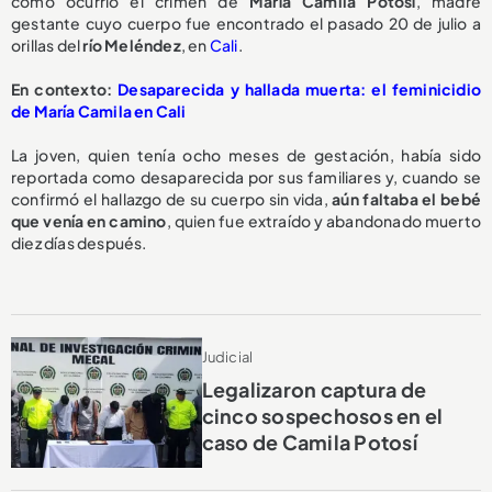
cómo ocurrió el crimen de
María Camila Potosí
, madre
gestante cuyo cuerpo fue encontrado el pasado 20 de julio a
orillas del
río Meléndez
, en
Cali
.
En contexto:
Desaparecida y hallada muerta: el feminicidio
de María Camila en Cali
La joven, quien tenía ocho meses de gestación, había sido
reportada como desaparecida por sus familiares y, cuando se
confirmó el hallazgo de su cuerpo sin vida,
aún faltaba el bebé
que venía en camino
, quien fue extraído y abandonado muerto
diez días después.
Judicial
Legalizaron captura de
cinco sospechosos en el
caso de Camila Potosí