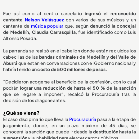
Fue así como al centro carcelario
ingresó el reconocido
cantante
Nelson Velásquez
con varios de sus músicos y un
cantante de
música popular
que, según
denunció la concejal
de Medellín, Claudia Carrasquilla
, fue identificado como Luis
Alfonso Posada.
La parranda se realizó en el pabellón donde están recluidos los
cabecillas de las
bandas criminales de Medellín y del Valle de
Aburrá
que están en conversaciones con el Gobierno nacional y
habría tenido
un costo de 500 millones de pesos.
“Decidieron acogerse al beneficio de la confesión, con lo cual
podrán
lograr una reducción de hasta el 50 % de la sanción
que se llegare a imponer”, recalcó la Procuraduría tras la
decisión de los dragoneantes.
¿Qué se viene?
El caso disciplinario que lleva la
Procuraduría
pasa a la etapa de
juzgamiento, donde, en un plazo máximo de 45 días, se
conocerá la sanción que puede ir desde la
destitución hasta la
suspensión
y la inhabilidad para ejercer cargos públicos.