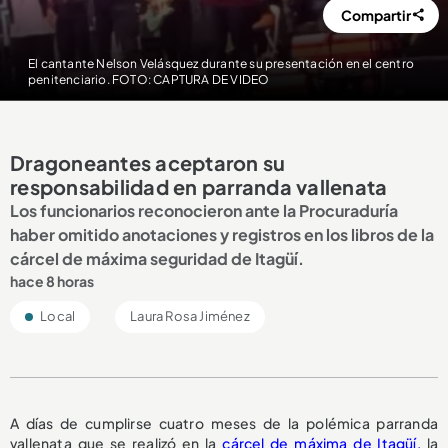
Compartir
El cantante Nelson Velásquez durante su presentación en el centro
penitenciario. FOTO: CAPTURA DE VIDEO
Dragoneantes aceptaron su
responsabilidad en parranda vallenata
Los funcionarios reconocieron ante la Procuraduría
haber omitido anotaciones y registros en los libros de la
cárcel de máxima seguridad de Itagüí.
hace 8 horas
Local
Laura Rosa Jiménez
A días de cumplirse cuatro meses de la polémica parranda
vallenata que se realizó en la
cárcel de máxima de Itagüí,
la