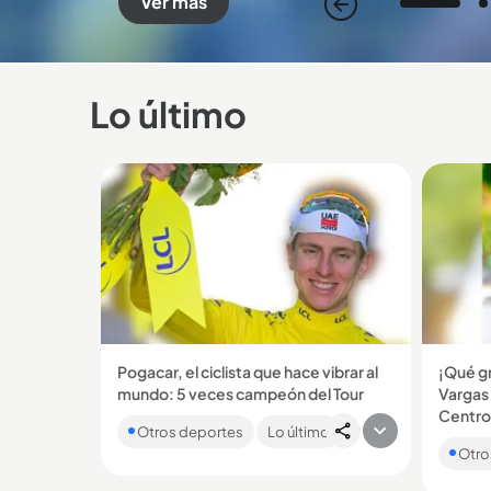
Ver más
1
Lo último
Pogacar, el ciclista que hace vibrar al
¡Qué gr
mundo: 5 veces campeón del Tour
Vargas 
El esloveno la volvió a hacer, se coronó
Centro
Otros deportes
Lo último
campeón por quinta vez del Tour de
El cicl
Francia y siguió demostrando que es el
Otro
tercera
amo y...
el mejo