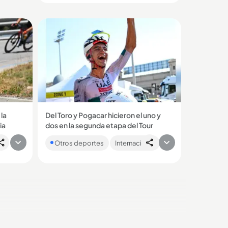
no tuvo ningún...
 la
Del Toro y Pogacar hicieron el uno y
ia
dos en la segunda etapa del Tour
 la
Isaac Del Toro se impuso este
Otros deportes
Internacional
a y es
domingo, 5 de julio, en la segunda
n, en el
etapa del Tour de Francia. Pogacar le
dio una manito para...