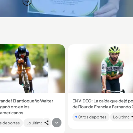
2
ande! El antioqueño Walter
EN VIDEO: La caída que dejó po
ganó oro en los
del Tour de Francia a Fernando 
El ciclista colombiano sufrió un
americanos
Otros deportes
Lo último
mientras disputaba el sprint fina
ista le entregó a Colombia su
etapa 12 del Tour de Francia y s
s deportes
Lo último
 medalla tras destacarse como
fracturó...
r competidor masculino en la