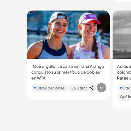
prueba 
¡Qué orgullo! La paisa Emiliana Arango
Adiós a
conquistó su primer título de dobles
colombi
en WTA
Rafael 
La tenista antioqueña logró su triunfo
El peda
Otros deportes
Lo último
Otro
junto a la suiza Simona Walter. Este es
Vueltas
su segundo título en el circuito WTA....
RCN....
Qué h