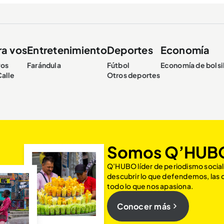
ra vos
Entretenimiento
Deportes
Economía
vos
Farándula
Fútbol
Economía de bolsi
Calle
Otros deportes
Somos Q’HUB
Q’HUBO líder de periodismo social
descubrir lo que defendemos, las
todo lo que nos apasiona.
Conocer más