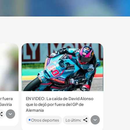
r fuera
EN VIDEO: La caída de David Alonso
Gaviria
que lo dejó por fuera del GP de
a caída
Alemania
l de la
A siete vueltas del final, el piloto
e
Otros deportes
Lo último
colombiano sufrió una caída que lo
dejó fuera de la carrera. Por fortuna,