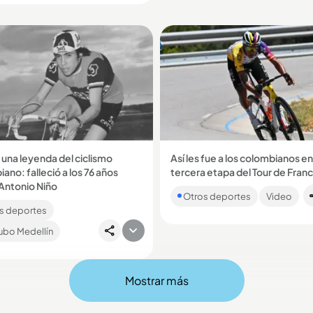
de contrarreloj...
 una leyenda del ciclismo
Así les fue a los colombianos en
ano: falleció a los 76 años
tercera etapa del Tour de Franc
El esloveno Tadej Pogacar ganó
Antonio Niño
Otros deportes
Video
tercera etapa del Tour de Franci
lista boyacense ganó seis
líder de la general. Higuita y Ega
s deportes
 a Colombia y cinco clásicos
top 20...
ubo Medellín
Mostrar más