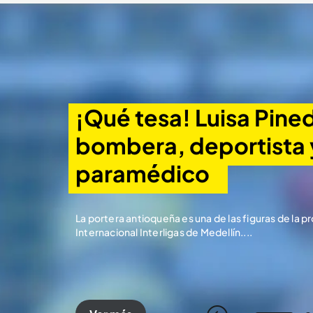
¡Qué tesa! Luisa Pined
bombera, deportista y
paramédico 
La portera antioqueña es una de las figuras de la 
Internacional Interligas de Medellín....