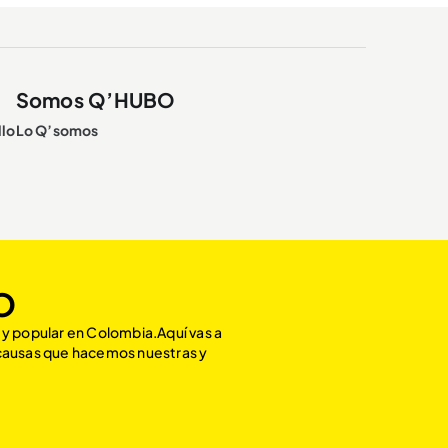
Somos Q’HUBO
llo
Lo Q’somos
O
 y popular en Colombia.Aquí vas a
 causas que hacemos nuestras y