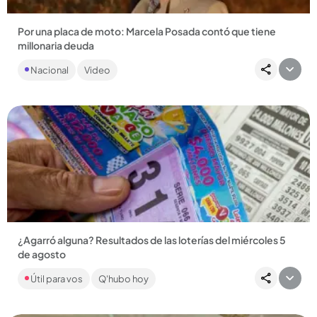
Por una placa de moto: Marcela Posada contó que tiene
millonaria deuda
La actriz de ‘Betty la fea’ y de ‘En los tacones de Eva’ relató el
Nacional
Video
horror por el que ella y su familia están pasando por...
Compartir Noticia
¿Agarró alguna? Resultados de las loterías del miércoles 5
de agosto
Si es de los que acostumbra a apostarle a sus números
Útil para vos
Q'hubo hoy
favoritos, revise a continuación los números que cayeron: ¡la
suerte...