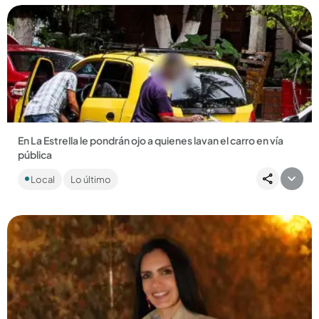
Compartir Noticia
En La Estrella le pondrán ojo a quienes lavan el carro en vía
pública
La Alcaldía de ese municipio está tomando medidas para
Local
Lo último
evitar que los conductores y los establecimientos de lavado
de carros...
Compartir Noticia