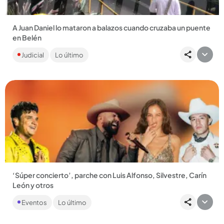
A Juan Daniel lo mataron a balazos cuando cruzaba un puente
en Belén
El hombre de 23 años se había ido del barrio a vivir a otra zona,
Judicial
Lo último
regresó y días después fue asesinado por sicarios que iban...
Compartir Noticia
‘Súper concierto’, parche con Luis Alfonso, Silvestre, Carín
León y otros
Si usted es de los que le gustan los parches donde le suenan
Eventos
Lo último
de todo, el ‘Súper concierto’ puede ser el evento que más
se...