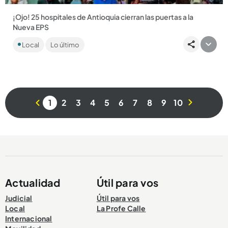
¡Ojo! 25 hospitales de Antioquia cierran las puertas a la
Nueva EPS
Entre los centros médicos se encuentran el Hospital General
Local
Lo último
de Medellín y el Marco Fidel Suárez de Bello, que no
prestarán...
1
2
3
4
5
6
7
8
9
10
Compartir Noticia
Actualidad
Útil para vos
Judicial
Útil para vos
Local
La Profe Calle
Internacional