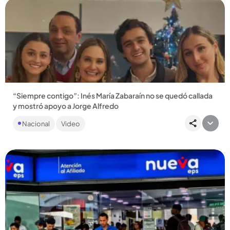
Compartir Noticia
“Siempre contigo”: Inés María Zabaraín no se quedó callada
y mostró apoyo a Jorge Alfredo
La periodista había permanecido en las sombras desde que
Nacional
Video
estalló el escándalo, pero recientemente mostró que sigue al
lado...
Compartir Noticia