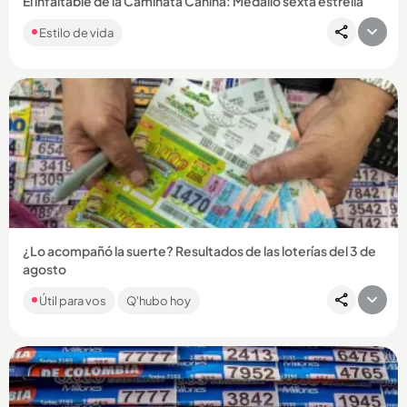
El infaltable de la Caminata Canina: Medallo sexta estrella
Estilo de vida
Compartir Noticia
¿Lo acompañó la suerte? Resultados de las loterías del 3 de
agosto
Como cada día, en Q’HUBO le traemos los resultados de los
Útil para vos
Q'hubo hoy
chances y loterías que jugaron en el país. Si es apostador,
esta...