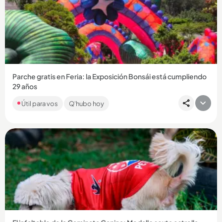
Compartir Noticia
Parche gratis en Feria: la Exposición Bonsái está cumpliendo
29 años
Con música, deporte, árboles y color, el centro comercial
Útil para vos
Q'hubo hoy
Sandiego tendrá actividades gratuitas en agosto con motivo
de la...
Compartir Noticia