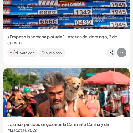
Compartir Noticia
¿Empezó la semana platudo? Loterías del domingo, 2 de
agosto
Consulte si la suerte lo acompañó y fue el feliz ganador de
Útil para vos
Q'hubo hoy
alguno de los más de 20 sorteos que jugaron el domingo....
Compartir Noticia
Los más peludos se gozaron la Caminata Canina y de
Mascotas 2026