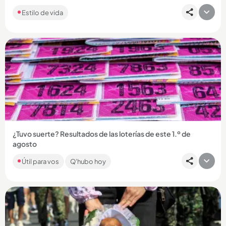
Estilo de vida
Compartir Noticia
¿Tuvo suerte? Resultados de las loterías de este 1.º de
agosto
Más de 20 chances jugaron y otros premios gordos pudieron
Útil para vos
Q'hubo hoy
llenarle los bolsillos. ¡Mucha suerte!...