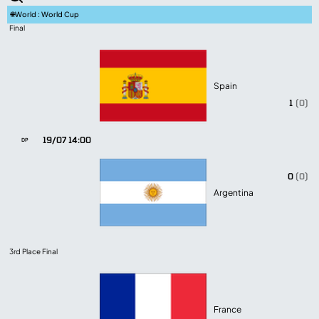
🌐
World : World Cup
Final
Spain
1
(0)
19/07 14:00
DP
0
(0)
Argentina
3rd Place Final
France