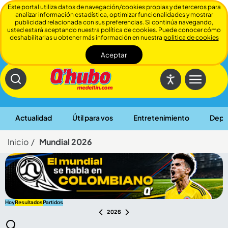
Este portal utiliza datos de navegación/cookies propias y de terceros para
analizar información estadística, optimizar funcionalidades y mostrar
publicidad relacionada con sus preferencias. Si continúa navegando,
usted estará aceptando nuestra política de cookies. Puede conocer cómo
deshabilitarlas u obtener más información en nuestra
politica de cookies
Aceptar
Cerrar
Actualidad
Útil para vos
Entretenimiento
Depo
Inicio
Mundial 2026
Hoy
Resultados
Partidos
2026