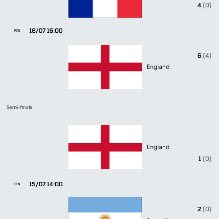
4
(0)
18/07 16:00
FIN
6
(4)
England
Semi-finals
England
1
(0)
15/07 14:00
FIN
2
(0)