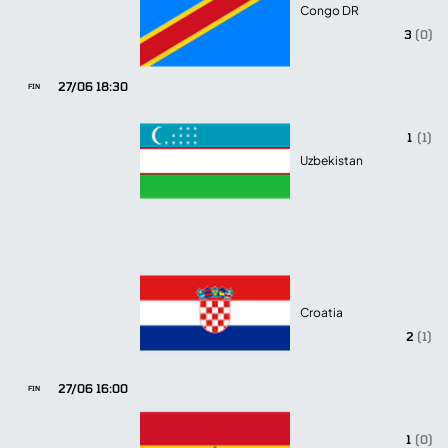
Congo DR
3
(0)
27/06 18:30
FIN
1
(1)
Uzbekistan
Croatia
2
(1)
27/06 16:00
FIN
1
(0)