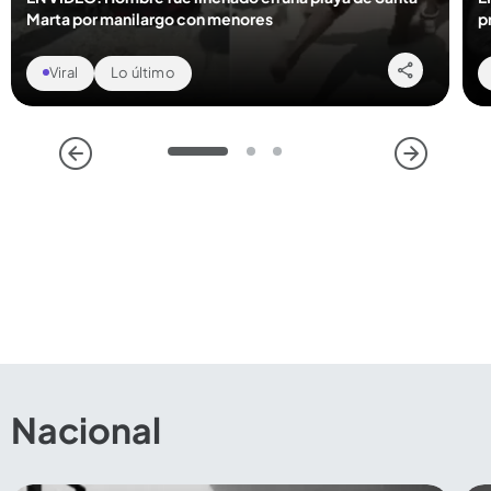
Marta por manilargo con menores
p
Viral
Lo último
1
2
3
Compartir Noticia
Nacional