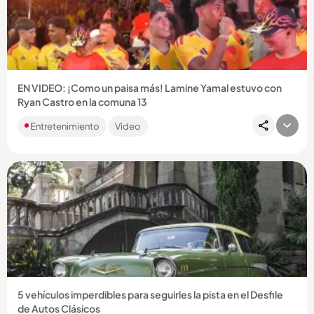
Compartir Noticia
EN VIDEO: ¡Como un paisa más! Lamine Yamal estuvo con
Ryan Castro en la comuna 13
Con la camiseta de la Selección Colombia, Yamal cantó ‘El
Entretenimiento
Video
ritmo que nos une’ y puso a vibrar a Medellín con su
presencia....
Compartir Noticia
5 vehículos imperdibles para seguirles la pista en el Desfile
de Autos Clásicos