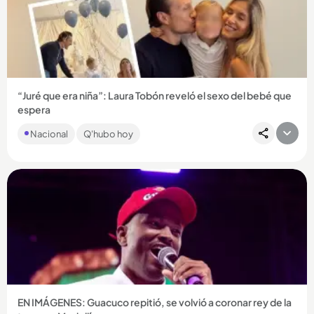
Compartir Noticia
“Juré que era niña”: Laura Tobón reveló el sexo del bebé que
espera
Con un video en el que aparece junto a amigos y familiares, la
Nacional
Q'hubo hoy
presentadora les confirmó a sus seguidores el sexo del
bebé...
Compartir Noticia
EN IMÁGENES: Guacuco repitió, se volvió a coronar rey de la