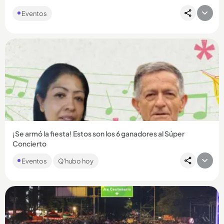
Eventos
Compartir Noticia
¡Se armó la fiesta! Estos son los 6 ganadores al Súper
Concierto
¡Pilas pues! Tras una búsqueda ardua entre cientos de trovas y
Eventos
Q'hubo hoy
cuponeras, ya tenemos a los 6 afortunados que se gozarán
el...