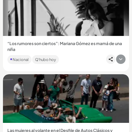
“Los rumores son ciertos”: Mariana Gómez es mamá de una
niña
La noticia fue confirmada a comienzos de agosto: es la
Nacional
Q'hubo hoy
primera hija de la actriz que interpretó a Irma en ‘La reina del
flow’....
Compartir Noticia
Las mujeres al volante en el Desfile de Autos Clásicos y