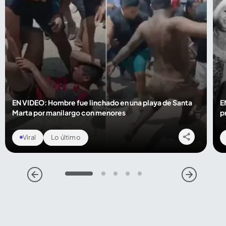
EN VIDEO: Hombre fue linchado en una playa de Santa
E
Marta por manilargo con menores
p
Viral
Lo último
1
2
3
4
5