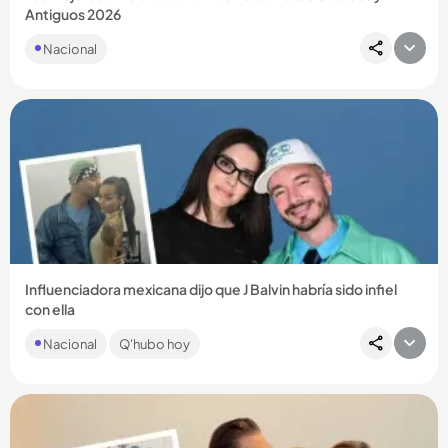
Antiguos 2026
https://www.feriadeflores.com/tbt/las-mujeres-se-
Nacional
tomaron-el-volante-en-el-desfile-de-autos-clasicos-y-
antiguos-2026/...
Compartir Noticia
Influenciadora mexicana dijo que J Balvin habría sido infiel
con ella
La creadora de contenido compartió incluso algunas
Nacional
Q'hubo hoy
publicaciones con el cantante en sus redes sociales....