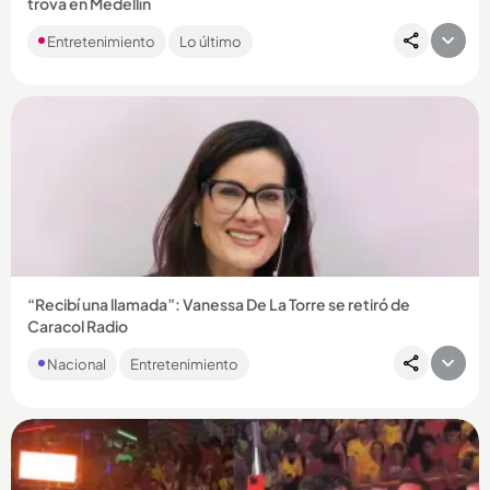
trova en Medellín
El trovador de Apartadó se quedó por segundo año
Entretenimiento
Lo último
consecutivo con el primer lugar del Festival Nacional de la
Trova. Esta...
Compartir Noticia
“Recibí una llamada”: Vanessa De La Torre se retiró de
Caracol Radio
En un video que tomó por sorpresa a sus seguidores, la
Nacional
Entretenimiento
periodista caleña contó que aceptó una oferta que cambiará
su rumbo...