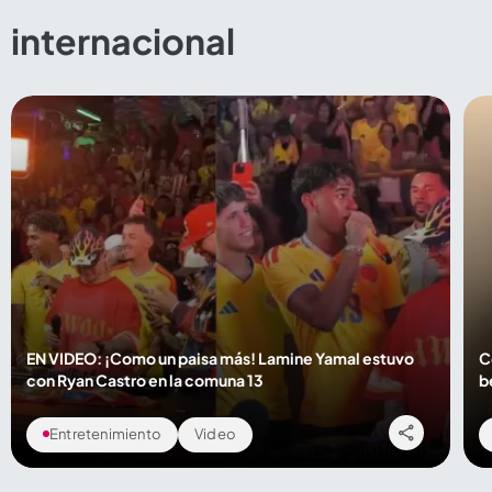
internacional
Compartir Noticia
EN VIDEO: ¡Como un paisa más! Lamine Yamal estuvo
C
con Ryan Castro en la comuna 13
b
Entretenimiento
Video