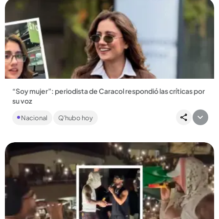
Compartir Noticia
“Soy mujer”: periodista de Caracol respondió las críticas por
su voz
La periodista aprovechó el espacio para cuestionar otros
Nacional
Q'hubo hoy
temas y expresar que el foco debería estar allí, no en su
forma...
Compartir Noticia