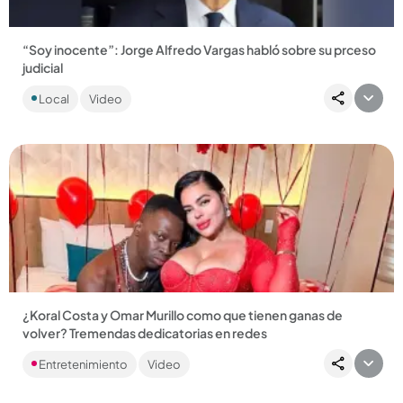
“Soy inocente”: Jorge Alfredo Vargas habló sobre su prceso
judicial
El periodista afirmó que la justicia es la que tiene la última
Local
Video
palabra, pero reiteró que defenderá su inocencia. ...
Compartir Noticia
¿Koral Costa y Omar Murillo como que tienen ganas de
volver? Tremendas dedicatorias en redes
Después de casi 20 años de relación, la pareja anunció hace
Entretenimiento
Video
varios meses que habían terminado. ...