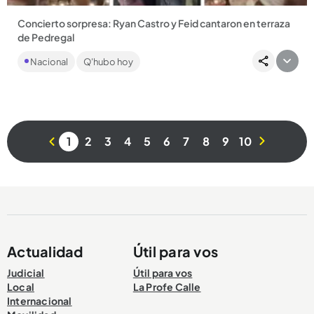
Concierto sorpresa: Ryan Castro y Feid cantaron en terraza
de Pedregal
Este sábado 1.º de agosto los paisas regalaron un rato de
Nacional
Q'hubo hoy
música a los habitantes de Pedregal y anunciaron un nuevo
lanzamiento...
1
2
3
4
5
6
7
8
9
10
Compartir Noticia
Actualidad
Útil para vos
Judicial
Útil para vos
Local
La Profe Calle
Internacional