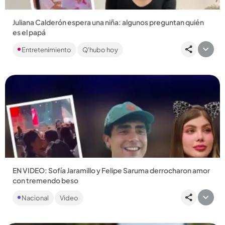
Juliana Calderón espera una niña: algunos preguntan quién
es el papá
Con una fiesta íntima pero llamativa, la empresaria y abogada
Entretenimiento
Q'hubo hoy
vivió la revelación de sexo de su bebé junto a sus más
allegados....
Compartir Noticia
EN VIDEO: Sofía Jaramillo y Felipe Saruma derrocharon amor
con tremendo beso
La exparticipante de ‘La casa de los famosos’ y el creador de
Nacional
Video
contenido se estarían dando una oportunidad....