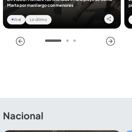
Marta por manilargo con menores
p
Viral
Lo último
1
2
3
Compartir Noticia
Nacional