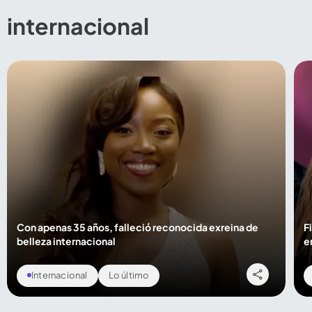
internacional
Compartir Noticia
Con apenas 35 años, falleció reconocida exreina de
F
belleza internacional
e
Internacional
Lo último