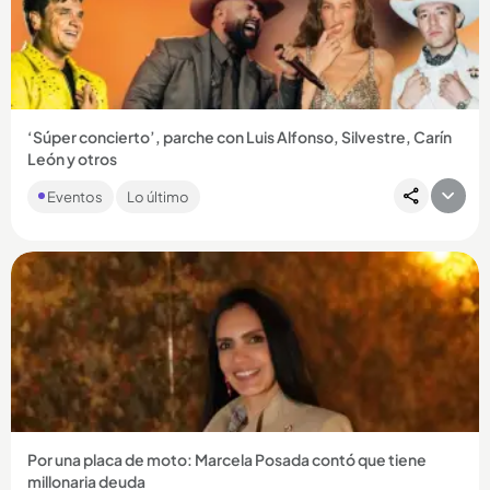
Compartir Noticia
‘Súper concierto’, parche con Luis Alfonso, Silvestre, Carín
León y otros
Si usted es de los que le gustan los parches donde le suenan
Eventos
Lo último
de todo, el ‘Súper concierto’ puede ser el evento que más
se...
Compartir Noticia
Por una placa de moto: Marcela Posada contó que tiene
millonaria deuda