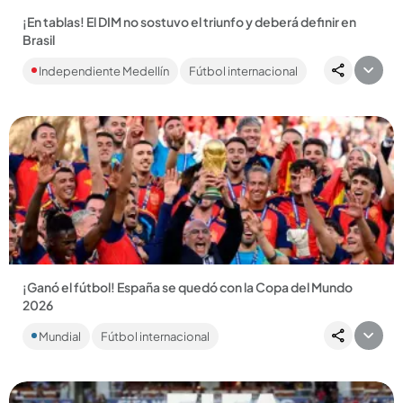
¡En tablas! El DIM no sostuvo el triunfo y deberá definir en
Brasil
El Rojo no logró mantener la ventaja y terminó empatando 2-
Independiente Medellín
Fútbol internacional
2 con Vasco da Gama, dejando la llave abierta para que todo
se...
Compartir Noticia
¡Ganó el fútbol! España se quedó con la Copa del Mundo
2026
Con España como campeona se nos acaba la cita mundial del
Mundial
Fútbol internacional
fútbol y en la que Argentina no logró el objetivo del
bicampeonato....