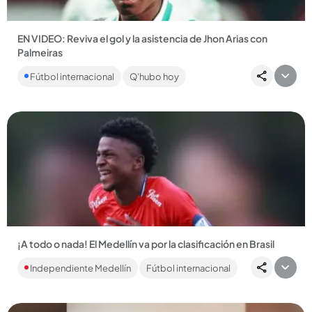
EN VIDEO: Reviva el gol y la asistencia de Jhon Arias con
Palmeiras
El futbolista chocoano ya sumó 7 goles y 3 asistencias con el
Fútbol internacional
Q'hubo hoy
club brasilero. ...
Compartir Noticia
¡A todo o nada! El Medellín va por la clasificación en Brasil
El DIM visita esta tarde (5:00 p.m.) al Vasco da Gama para
Independiente Medellín
Fútbol internacional
definir la llave que está 2-2 y conocer el clasificado....