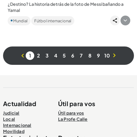
¿Destino? La historia detrás de la foto de Messi bañando a
Yamal
La disputa por el título del Mundial 2026 entre España y
Mundial
Fútbol internacional
Argentina se jugará el próximo domingo, 19 de julio, a partir
de...
1
2
3
4
5
6
7
8
9
10
Compartir Noticia
Actualidad
Útil para vos
Judicial
Útil para vos
Local
La Profe Calle
Internacional
Movilidad