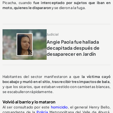
Picacha, cuando
fue interceptado por sujetos que iban en
moto, quienes le dispararon
y se dieron a la fuga.
Judicial
Angie Paola fue hallada
decapitada después de
desaparecer en Jardín
Habitantes del sector manifestaron a que
la víctima cayó
bocabajo y murió en el sitio, tras recibir tres impactos de bala
,
y que los sicarios, que estaban vestido con camisetas blancas,
se escabulleron rápidamente.
Volvió al barrio y lo mataron
Al ser consultado por este
homicidio
, el general Henry Bello,
comandante de la
Policía
Metropolitana del Valle de Aburrá,