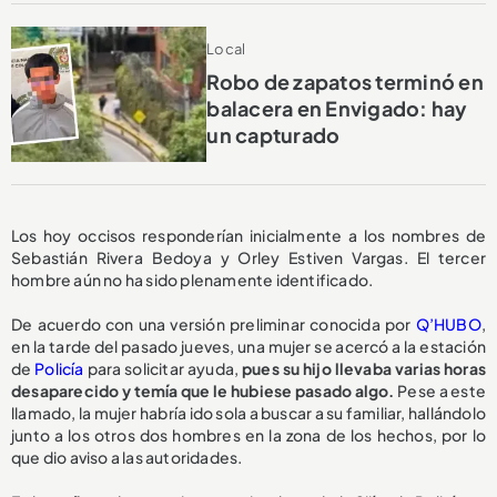
Local
Robo de zapatos terminó en
balacera en Envigado: hay
un capturado
Los hoy occisos responderían inicialmente a los nombres de
Sebastián Rivera Bedoya y Orley Estiven Vargas. El tercer
hombre aún no ha sido plenamente identificado.
De acuerdo con una versión preliminar conocida por
Q’HUBO
,
en la tarde del pasado jueves, una mujer se acercó a la estación
de
Policía
para solicitar ayuda,
pues su hijo llevaba varias horas
desaparecido y temía que le hubiese pasado algo.
Pese a este
llamado, la mujer habría ido sola a buscar a su familiar, hallándolo
junto a los otros dos hombres en la zona de los hechos, por lo
que dio aviso a las autoridades.