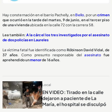
Hay consternación en el barrio Pachelly, en
Bello
, por un
crimen
que ocurrió en la tarde del martes, 9 de junio, en el tercer piso
de una vivienda
ubicada en la calle 72 con la carrera 58.
Lea también:
A la cárcel los tres investigados por el asesinato
de dos policías en Laureles
La víctima fatal fue identificada como
Róbinson David Vidal, de
37 años
. Como presunto responsable del
asesinato
fue
aprehendido un
menor
de 16 años
.
Local
EN VIDEO: Tirado en la calle
dejaron a paciente de La
María, el hospital se disculpó