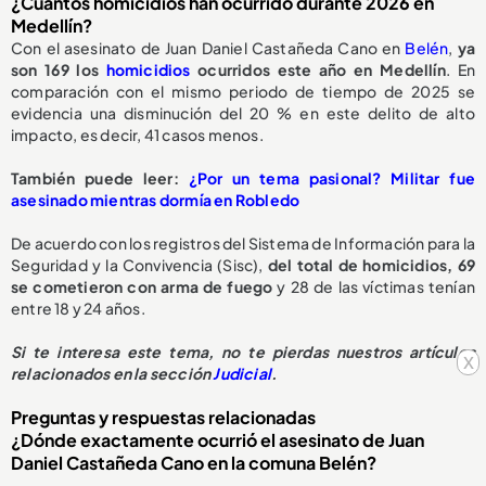
¿Cuántos homicidios han ocurrido durante 2026 en
Medellín?
Con el asesinato de Juan Daniel Castañeda Cano en
Belén
,
ya
son 169 los
homicidios
ocurridos este año en Medellín
. En
comparación con el mismo periodo de tiempo de 2025 se
evidencia una disminución del 20 % en este delito de alto
impacto, es decir, 41 casos menos.
También puede leer:
¿Por un tema pasional? Militar fue
asesinado mientras dormía en Robledo
De acuerdo con los registros del Sistema de Información para la
Seguridad y la Convivencia (Sisc),
del total de homicidios, 69
se cometieron con arma de fuego
y 28 de las víctimas tenían
entre 18 y 24 años.
Si te interesa este tema, no te pierdas nuestros artículos
x
relacionados en la sección
Judicial
.
Preguntas y respuestas relacionadas
¿Dónde exactamente ocurrió el asesinato de Juan
Daniel Castañeda Cano en la comuna Belén?