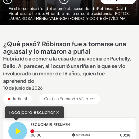
1
2
3
En el tercer piso (fondo) ocurrió el suceso donde Róbinson David
Vidal resultó herido. El hombre murió en centro asistencial. FOTOS:
LAURA ROSA JIMÉNEZ VALENCIA (FONDO) Y CORTESÍA (VÍCTIMA)
¿Qué pasó? Róbinson fue a tomarse una
aguasal y lo mataron a puñal
Habría ido a comer a la casa de una vecina en Pachelly,
Bello. Al parecer, allí ocurrió una riña en la que se vio
involucrado un menor de 16 años, quien fue
aprehendido.
10 de junio de 2026
Judicial
Cristian Fernando Vásquez
×
Toca para escuchar
ESCUCHA EL RESUMEN
Tiempo transcurrido: 0 segundos
Dura
00:00
00:38