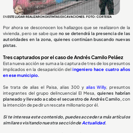
EN
ESTE LUGAR REALIZARON DISTINTAS EXCAVACIONES. FOTO: CORTESÍA
Por ahora se desconocen los hallazgos que se realizaron de la
vivienda, pero se sabe que
no se detendrá la presencia de las
autoridades en la zona, quienes continúan buscando nuevas
pistas.
Tres capturados por el caso de Andrés Camilo Peláez
Esta nueva acción se suma a la captura de tres de los presuntos
implicados en la desaparición del
ingeniero hace cuatro años
en ese municipio.
Se trata de alias el Paisa, alias 300 y
alias Willy
, presuntos
integrantes del grupo delincuencial El Mesa,
quienes habrían
planeado y llevado a cabo el secuestro de Andrés Camilo,
con
la intención de pedir un rescate millonario por él.
Si te interesa este contenido, puedes acceder a más artículos
similares visitando nuestra sección de
Actualidad
.