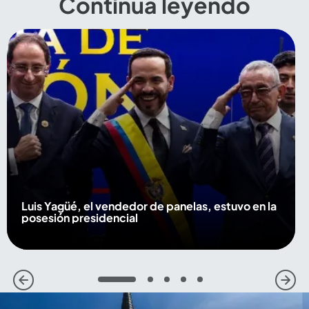
Continúa leyendo
Luis Yagüé, el vendedor de panelas, estuvo en la
posesión presidencial
1
2
3
4
5