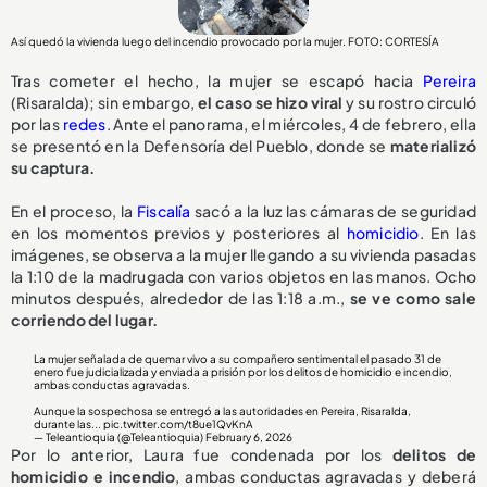
Así quedó la vivienda luego del incendio provocado por la mujer. FOTO: CORTESÍA
Tras cometer el hecho, la mujer se escapó hacia
Pereira
(Risaralda); sin embargo,
el caso se hizo viral
y su rostro circuló
por las
redes
. Ante el panorama, el miércoles, 4 de febrero, ella
se presentó en la Defensoría del Pueblo, donde se
materializó
su captura.
En el proceso, la
Fiscalía
sacó a la luz las cámaras de seguridad
en los momentos previos y posteriores al
homicidio
. En las
imágenes, se observa a la mujer llegando a su vivienda pasadas
la 1:10 de la madrugada con varios objetos en las manos. Ocho
minutos después, alrededor de las 1:18 a.m.,
se ve como sale
corriendo del lugar.
La mujer señalada de quemar vivo a su compañero sentimental el pasado 31 de
enero fue judicializada y enviada a prisión por los delitos de homicidio e incendio,
ambas conductas agravadas.
Aunque la sospechosa se entregó a las autoridades en Pereira, Risaralda,
durante las...
pic.twitter.com/t8ue1QvKnA
— Teleantioquia (@Teleantioquia)
February 6, 2026
Por lo anterior, Laura fue condenada por los
delitos de
homicidio e incendio
, ambas conductas agravadas y deberá