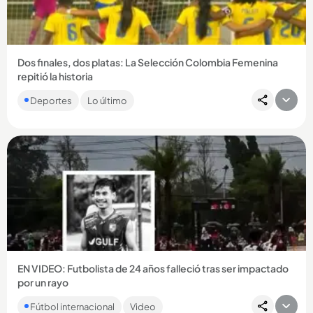
Dos finales, dos platas: La Selección Colombia Femenina
repitió la historia
En los segundos finales del encuentro, la Tricolor dejó
Deportes
Lo último
escapar la ventaja y la presea dorada se definió desde el
punto penal,...
Compartir Noticia
EN VIDEO: Futbolista de 24 años falleció tras ser impactado
por un rayo
La potente descarga eléctrica trambién dejó heridos a otros
Fútbol internacional
Video
doce jugadores. ...