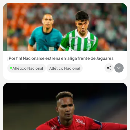
Compartir Noticia
¡Por fin! Nacional se estrena en la liga frente de Jaguares
De visitante. Tras no haber podido jugar en la primera fecha
Atlético Nacional
Atlético Nacional
ante Chicó, Nacional debutará este domingo 2 de agosto
(3:45...
Compartir Noticia