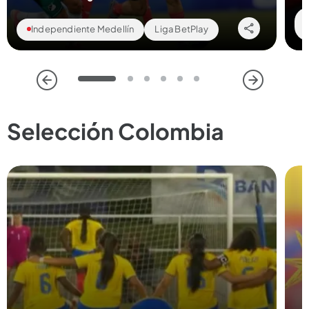
Independiente Medellín
Liga BetPlay
1
2
3
4
5
6
Selección Colombia
Compartir Noticia