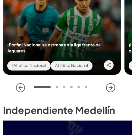
¡Por fin! Nacional se estrena en la liga frente de
¡Hi
Jaguares
oc
Atlético Nacional
Atlético Nacional
1
2
3
4
5
6
Independiente Medellín
Compartir Noticia