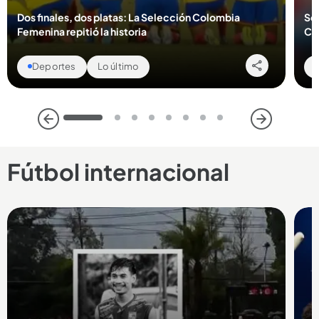
Dos finales, dos platas: La Selección Colombia
Sel
Femenina repitió la historia
Ce
Deportes
Lo último
1
2
3
4
5
6
7
8
Fútbol internacional
Compartir Noticia