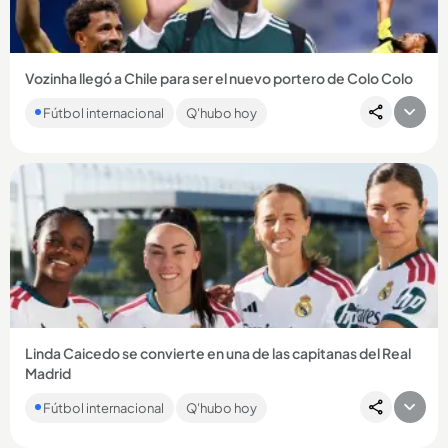
Vozinha llegó a Chile para ser el nuevo portero de Colo Colo
La estrella de Cabo Verde en el Mundial será presentada
Fútbol internacional
Q'hubo hoy
oficialmente este martes, 4 de agosto, en el Estadio
Monumental....
Compartir Noticia
Linda Caicedo se convierte en una de las capitanas del Real
Madrid
La colombiana sigue marcando su nombre en el Real Madrid y
Fútbol internacional
Q'hubo hoy
ahora fue elegida como una de las 4 capitanas del equipo
merengue...