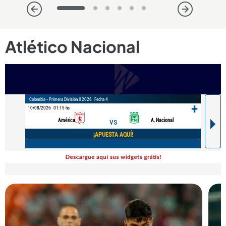
1
2
3
4
5
6
Atlético Nacional
Compartir Noticia