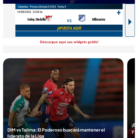
¡El
DIM vs Tolima: El Poderoso buscará mantener el
y 
liderato de la Liga