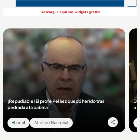
¡Repudiable! El profe Peláez quedó herido tras
Des
pedrada a la cabina
a M
Local
Atlético Nacional