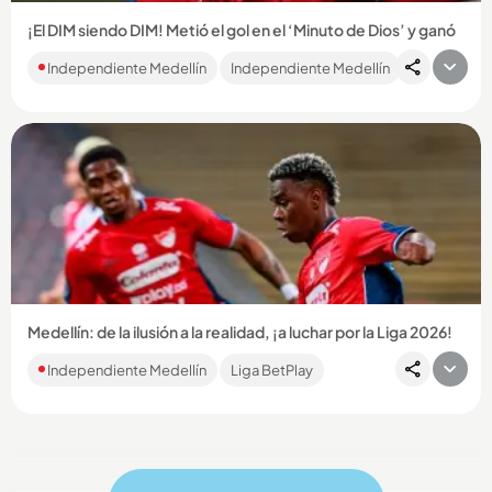
¡El DIM siendo DIM! Metió el gol en el ‘Minuto de Dios’ y ganó
En un duelo que no tuvo emociones, además de estar sin
Independiente Medellín
Independiente Medellín
público, el Medellín rescató sobre el final una victoria que lo
acomodó...
Compartir Noticia
Medellín: de la ilusión a la realidad, ¡a luchar por la Liga 2026!
Finalización. Tras la eliminación de Copa Sudamericana, el
Independiente Medellín
Liga BetPlay
DIM tendrá que ponerle la ficha al torneo local, en el que
enfrentará...