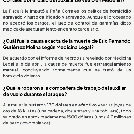
Corrales por el caso del auxiliar de vuelo en Medellín?
La Fiscalía le imputó a Peña Corrales los delitos de
homicidio
agravado
y
hurto calificado y agravado
. Aunque el procesado
no aceptó los cargos, el juez de control de garantías dictó
medida de aseguramiento en centro carcelario.
¿Cuál fue la causa exacta de la muerte de Eric Fernando
Gutiérrez Molina según Medicina Legal?
De acuerdo con el informe de necropsia revelado por Medicina
Legal el 8 de abril, la causa de muerte fue
estrangulamiento
manual
, concluyendo formalmente que se trató de un
homicidio violento.
¿Qué le robaron a la compañera de trabajo del auxiliar
de vuelo durante el ataque?
A la mujer le hurtaron
130 dólares en efectivo
y varias joyas de
oro de 18 kilates (una cadena, dos aretes y una tobillera), todo
valorado en aproximadamente 1500 dólares (unos 4,7 millones
de pesos colombianos).