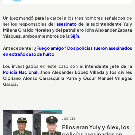
Un juez mandó para la cárcel a los tres hombres señalados de
ser los responsables del
asesinato
de la subintendente Yuly
Milena Giraldo Morales y del patrullero John Alexánder Zapata
Vásquez, ambos miembros de la
Sijín
.
Antecedente:
¿Fuego amigo? Dos policías fueron asesinados
en extraño caso de hurto
Los investigados en este caso son el
intendente jefe de la
Policía Nacional
,
Jhon Alexánder López Villada y los civiles
Cipriano Alonso Carrasquilla Parra y Óscar Manuel Villegas
García.
Judicial
Ellos eran Yuly y Alex, los
policías asesinados en