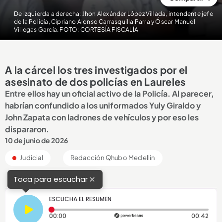
De izquierda a derecha: Jhon Alexánder López Villada, intendente jefe
de la Policía, Cipriano Alonso Carrasquilla Parra y Óscar Manuel
Villegas García. FOTO: CORTESÍA FISCALÍA
A la cárcel los tres investigados por el
asesinato de dos policías en Laureles
Entre ellos hay un oficial activo de la Policía. Al parecer,
habrían confundido a los uniformados Yuly Giraldo y
John Zapata con ladrones de vehículos y por eso les
dispararon.
10 de junio de 2026
Judicial
Redacción Qhubo Medellin
×
Toca para escuchar
ESCUCHA EL RESUMEN
Tiempo transcurrido: 0 segundos
Dura
00:00
00:42