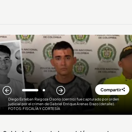
Compartir
1
2
Diego Esteban Raigoza Osorio (centro) fue capturado por orden
judicial por el crimen de Gabriel Enrique Arenas Erazo (detalle)
.
FOTOS: FISCALÍA Y CORTESÍA