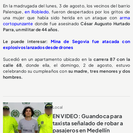
En la madrugada del lunes, 3 de agosto, los vecinos del barrio
Palenque,
en Robledo
, fueron despertados por los gritos de
una mujer que había sido herida en un ataque con
arma
cortopunzante
donde fue asesinado
César Augusto Hurtado
Parra, un militar de 44 años.
Le puede interesar:
Mina de Segovia fue atacada con
explosivos lanzados desde drones
Sucedió en un apartamento ubicado en la
carrera 87 con la
calle 68
, donde ella, el domingo, 2 de agosto, estuvo
celebrando su cumpleaños con
su madre, tres menores y dos
hombres.
Local
EN VIDEO: Guandoca para
taxista señalado de robar a
pasajeros en Medellín