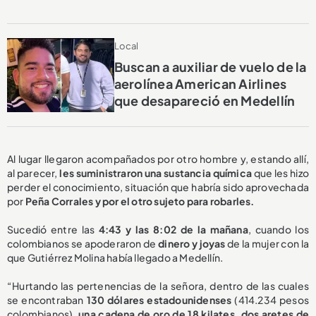
Local
Buscan a auxiliar de vuelo de la
aerolínea American Airlines
que desapareció en Medellín
Al lugar llegaron acompañados por otro hombre y, estando allí,
al parecer,
les suministraron una sustancia química
que les hizo
perder el conocimiento, situación que habría sido aprovechada
por
Peña Corrales y por el otro sujeto para robarles.
Sucedió entre las
4:43 y las 8:02 de la mañana
, cuando los
colombianos se apoderaron de
dinero y joyas
de la mujer con la
que Gutiérrez Molina había llegado a Medellín.
“Hurtando las pertenencias de la señora, dentro de las cuales
se encontraban
130 dólares estadounidenses
(414.234 pesos
colombianos),
una cadena de oro de 18 kilates, dos aretes de