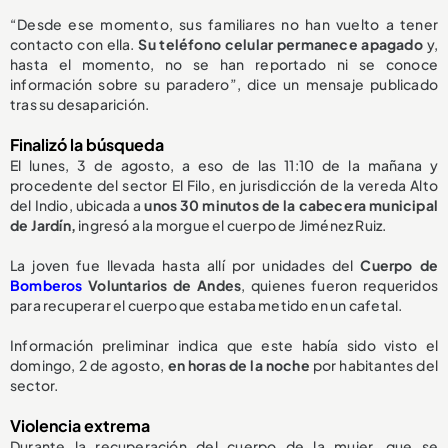
“Desde ese momento, sus familiares no han vuelto a tener
contacto con ella.
Su teléfono celular permanece apagado
y,
hasta el momento, no se han reportado ni se conoce
información sobre su paradero”, dice un mensaje publicado
tras su desaparición.
Finalizó la búsqueda
El lunes, 3 de agosto, a eso de las 11:10 de la mañana y
procedente del sector El Filo, en jurisdicción de la vereda Alto
del Indio, ubicada a
unos 30 minutos de la cabecera municipal
de Jardín,
ingresó a la morgue el cuerpo de Jiménez Ruiz.
La joven fue llevada hasta allí por unidades del
Cuerpo de
Bomberos
Voluntarios de Andes
, quienes fueron requeridos
para recuperar el cuerpo que estaba metido en un cafetal.
Información preliminar indica que este había sido visto el
domingo, 2 de agosto,
en horas de la noche
por habitantes del
sector.
Violencia extrema
Durante la recuperación del cuerpo de la mujer, que se