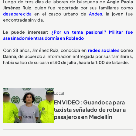
Luego de tres días de labores de búsqueda de
Angie Paola
Jiménez Ruiz
, quien fue reportada por sus familiares como
desaparecida
en el casco urbano de
Andes
, la joven fue
encontrada sin vida.
Le puede interesar:
¿Por un tema pasional? Militar fue
asesinado mientras dormía en Robledo
Con 28 años, Jiménez Ruiz, conocida en
redes sociales
como
Danna
, de acuerdo a información entregada por sus familiares,
había salido de su casa
el 30 de julio, hacia la 1:00 de la tarde
.
Local
EN VIDEO: Guandoca para
taxista señalado de robar a
pasajeros en Medellín