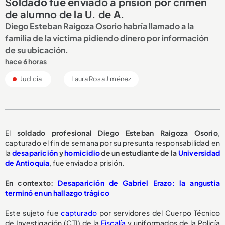
Soldado fue enviado a prisión por crimen
de alumno de la U. de A.
Diego Esteban Raigoza Osorio habría llamado a la
familia de la víctima pidiendo dinero por información
de su ubicación.
hace 6 horas
Judicial
Laura Rosa Jiménez
El
soldado profesional Diego Esteban Raigoza Osorio
,
capturado el fin de semana por su presunta responsabilidad en
la
desaparición
y
homicidio
de un estudiante de la
Universidad
de Antioquia
, fue enviado a prisión.
En contexto:
Desaparición de Gabriel Erazo: la angustia
terminó en un hallazgo trágico
Este sujeto fue
capturado
por servidores del Cuerpo Técnico
de Investigación (CTI) de la
Fiscalía
y uniformados de la Policía