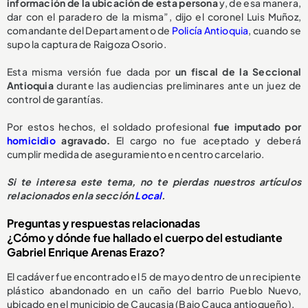
información de la ubicación de esta persona
y, de esa manera,
dar con el paradero de la misma”, dijo el coronel Luis Muñoz,
comandante del Departamento de
Policía Antioquia
, cuando se
supo la captura de Raigoza Osorio.
Esta misma versión fue dada por
un fiscal de la Seccional
Antioquia
durante las audiencias preliminares ante un juez de
control de garantías.
Por estos hechos, el soldado profesional
fue imputado por
homicidio
agravado.
El cargo no fue aceptado y deberá
cumplir medida de aseguramiento en centro carcelario.
Si te interesa este tema, no te pierdas nuestros artículos
relacionados en la sección
Local
.
Preguntas y respuestas relacionadas
¿Cómo y dónde fue hallado el cuerpo del estudiante
Gabriel Enrique Arenas Erazo?
El cadáver fue encontrado el 5 de mayo dentro de un recipiente
plástico abandonado en un caño del barrio Pueblo Nuevo,
ubicado en el municipio de Caucasia (Bajo Cauca antioqueño).