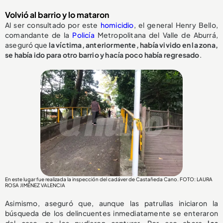
Volvió al barrio y lo mataron
Al ser consultado por este
homicidio
, el general Henry Bello,
comandante de la
Policía
Metropolitana del Valle de Aburrá,
aseguró que
la víctima, anteriormente, había vivido en la zona,
se había ido para otro barrio y hacía poco había regresado
.
En este lugar fue realizada la inspección del cadáver de Castañeda Cano. FOTO: LAURA
ROSA JIMÉNEZ VALENCIA
Asimismo, aseguró que, aunque las patrullas iniciaron la
búsqueda de los delincuentes inmediatamente se enteraron
del caso, no los pudieron capturar. Por eso ahora
los