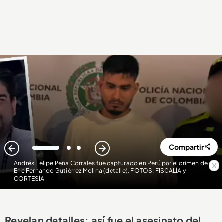
Compartir
1
2
3
Andrés Felipe Peña Corrales fue capturado en Perú por el crimen de
x
Eric Fernando Gutiérrez Molina (detalle). FOTOS: FISCALÍA y
CORTESÍA
Revelan detalles: así fue el asesinato del