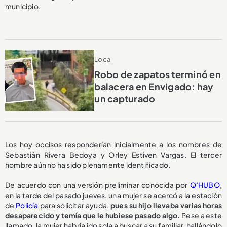
municipio.
Local
Robo de zapatos terminó en
balacera en Envigado: hay
un capturado
Los hoy occisos responderían inicialmente a los nombres de
Sebastián Rivera Bedoya y Orley Estiven Vargas. El tercer
hombre aún no ha sido plenamente identificado.
De acuerdo con una versión preliminar conocida por
Q’HUBO
,
en la tarde del pasado jueves, una mujer se acercó a la estación
de
Policía
para solicitar ayuda,
pues su hijo llevaba varias horas
desaparecido y temía que le hubiese pasado algo.
Pese a este
llamado, la mujer habría ido sola a buscar a su familiar, hallándolo