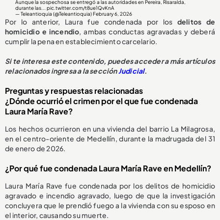
Aunque la sospechosa se entregó a las autoridades en Pereira, Risaralda,
durante las...
pic.twitter.com/t8ue1QvKnA
— Teleantioquia (@Teleantioquia)
February 6, 2026
Por lo anterior, Laura fue condenada por los
delitos de
homicidio e incendio
, ambas conductas agravadas y deberá
cumplir la pena en establecimiento carcelario.
Si te interesa este contenido, puedes acceder a más artículos
relacionados ingresa a la sección
Judicial
.
Preguntas y respuestas relacionadas
¿Dónde ocurrió el crimen por el que fue condenada
Laura María Rave?
Los hechos ocurrieron en una vivienda del barrio La Milagrosa,
en el centro-oriente de Medellín, durante la madrugada del 31
de enero de 2026.
¿Por qué fue condenada Laura María Rave en Medellín?
Laura María Rave fue condenada por los delitos de homicidio
agravado e incendio agravado, luego de que la investigación
concluyera que le prendió fuego a la vivienda con su esposo en
el interior, causando su muerte.