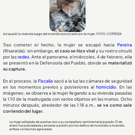
Así quedó la vivienda luego del incendio provocado por la mujer. FOTO: CORTESÍA
Tras cometer el hecho, la mujer se escapó hacia
Pereira
(Risaralda); sin embargo,
el caso se hizo viral
y su rostro circuló
por las
redes
. Ante el panorama, el miércoles, 4 de febrero, ella
se presentó en la Defensoría del Pueblo, donde se
materializó
su captura.
En el proceso, la
Fiscalía
sacó a la luz las cámaras de seguridad
en los momentos previos y posteriores al
homicidio
. En las
imágenes, se observa a la mujer llegando a su vivienda pasadas
la 1:10 de la madrugada con varios objetos en las manos. Ocho
minutos después, alrededor de las 1:18 a.m.,
se ve como sale
corriendo del lugar.
La mujer señalada de quemar vivo a su compañero sentimental el pasado 31 de
enero fue judicializada y enviada a prisión por los delitos de homicidio e incendio,
ambas conductas agravadas.