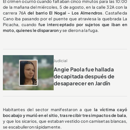
El crimen ocurrió cuando faltaban cinco minutos para las 10:00
de la mañana del miércoles, 5 de agosto, en la calle 32A con la
carrera 76A
del barrio El Nogal - Los Almendros
. Castañeda
Cano iba pasando por el puente que atraviesa la quebrada La
Picacha, cuando
fue interceptado por sujetos que iban en
moto, quienes le dispararon
y se dieron a la fuga.
Judicial
Angie Paola fue hallada
decapitada después de
desaparecer en Jardín
Habitantes del sector manifestaron a que
la víctima cayó
bocabajo y murió en el sitio, tras recibir tres impactos de bala
,
y que los sicarios, que estaban vestido con camisetas blancas,
se escabulleron rápidamente.