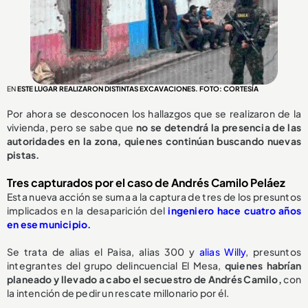
EN
ESTE LUGAR REALIZARON DISTINTAS EXCAVACIONES. FOTO: CORTESÍA
Por ahora se desconocen los hallazgos que se realizaron de la
vivienda, pero se sabe que
no se detendrá la presencia de las
autoridades en la zona, quienes continúan buscando nuevas
pistas.
Tres capturados por el caso de Andrés Camilo Peláez
Esta nueva acción se suma a la captura de tres de los presuntos
implicados en la desaparición del
ingeniero hace cuatro años
en ese municipio.
Se trata de alias el Paisa, alias 300 y
alias Willy
, presuntos
integrantes del grupo delincuencial El Mesa,
quienes habrían
planeado y llevado a cabo el secuestro de Andrés Camilo,
con
la intención de pedir un rescate millonario por él.