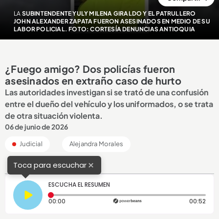
LA
SUBINTENDENTE YULY MILENA GIRALDO Y EL PATRULLERO
JOHN ALEXANDER ZAPATA FUERON ASESINADOS EN MEDIO DE SU
LABOR POLICIAL. FOTO: CORTESÍA DENUNCIAS ANTIOQUIA
¿Fuego amigo? Dos policías fueron
asesinados en extraño caso de hurto
Las autoridades investigan si se trató de una confusión
entre el dueño del vehículo y los uniformados, o se trata
de otra situación violenta.
06 de junio de 2026
Judicial
Alejandra Morales
×
Toca para escuchar
ESCUCHA EL RESUMEN
Tiempo transcurrido: 0 segundos
Dura
00:00
00:52