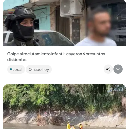
Compartir Noticia
Golpe al reclutamiento infantil: cayeron 6 presuntos
disidentes
Seis adultos y dos adolescentes están a disposición de las
Local
Q'hubo hoy
autoridades. En el operativo fueron incautadas armas,
municiones,...
Compartir Noticia