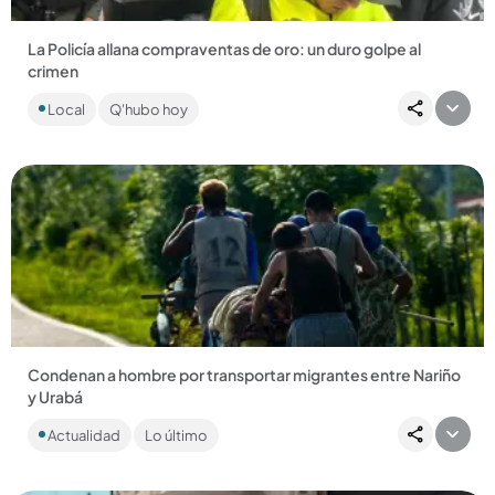
La Policía allana compraventas de oro: un duro golpe al
crimen
Ubicadas en el municipio de El Bagre, Bajo Cauca
Local
Q'hubo hoy
antioqueño, se estarían prestando para legalizar el metal
precioso que se...
Compartir Noticia
Condenan a hombre por transportar migrantes entre Nariño
y Urabá
El sujeto hacía parte de una red ilegal de tráfico de migrantes
Actualidad
Lo último
que los transportaba por tierra hasta el municipio de
Necoclí....