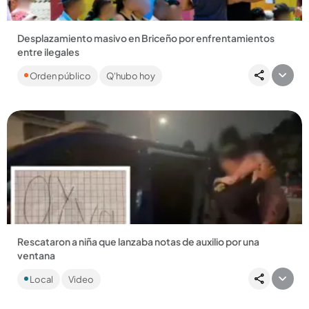
Desplazamiento masivo en Briceño por enfrentamientos
entre ilegales
La Defensoría del Pueblo advierte que estaría usaron drones
Orden público
Q'hubo hoy
con cargas explosivas. Ya han llegado 77 familias al casco
urbano...
Compartir Noticia
Rescataron a niña que lanzaba notas de auxilio por una
ventana
Por ser un presunto caso de abandono, la menor de 7 años
Local
Video
quedó a disposición de un defensor de familia para
restablecerle...