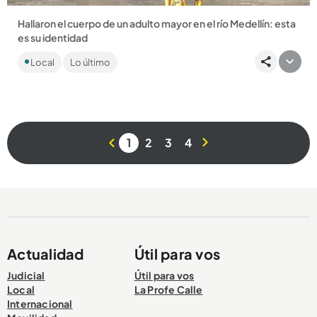
Hallaron el cuerpo de un adulto mayor en el río Medellín: esta
es su identidad
El cadáver fue encontrado en el sector de La Arenera, en el
Local
Lo último
municipio de Girardota. ...
1
2
3
4
Compartir Noticia
Actualidad
Útil para vos
Judicial
Útil para vos
Local
La Profe Calle
Internacional