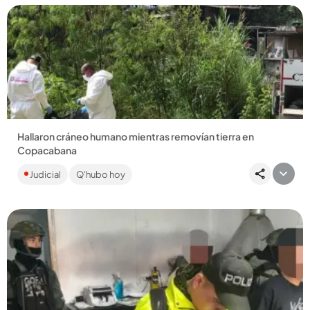
Compartir Noticia
Hallaron cráneo humano mientras removían tierra en
Copacabana
Funcionarios de la Secretaría de Infraestructura se
Judicial
Q'hubo hoy
encontraban realizando unas excavaciones para un trabajo
en el barrio...
Compartir Noticia