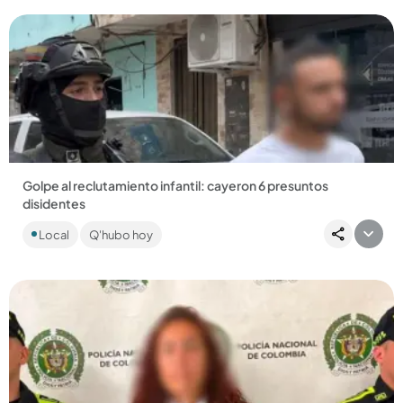
Compartir Noticia
Golpe al reclutamiento infantil: cayeron 6 presuntos
disidentes
Seis adultos y dos adolescentes están a disposición de las
Local
Q'hubo hoy
autoridades. En el operativo fueron incautadas armas,
municiones,...
Compartir Noticia