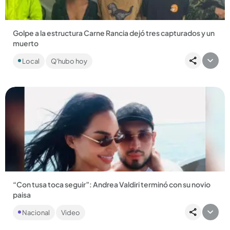
Golpe a la estructura Carne Rancia dejó tres capturados y un
muerto
El proceso dejó abatido a alias Caníbal y un menor fue
Local
Q'hubo hoy
aprehendido. Las autoridades incautaron armas y elementos
utilizados...
Compartir Noticia
“Con tusa toca seguir”: Andrea Valdiri terminó con su novio
paisa
La barranquillera se sinceró con sus fans sobre la ruptura
Nacional
Video
amorosa, porque prefiere evitar los rumores. ...