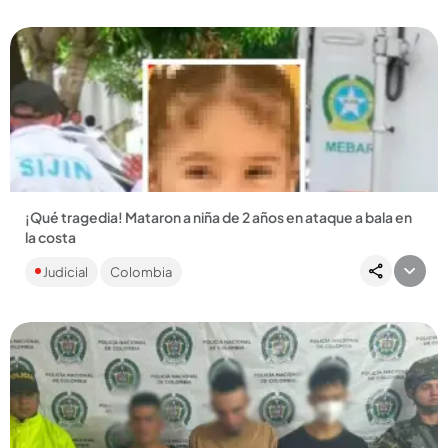
Compartir Noticia
¡Qué tragedia! Mataron a niña de 2 años en ataque a bala en
la costa
El atentado ocurrió cuando la niña estaba con su madre en la
Judicial
Colombia
puerta de una panadería. Autoridades ofrecen hasta $ 20
millones...
Compartir Noticia