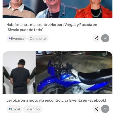
Compartir Noticia
Habrá mano a mano entre Herbert Vargas y Posada en
‘Sírvalo pues de feria’
Los fans del vallenato y la música popular tendrán uno de los
Eventos
Concierto
conciertos más esperados este sábado 1.° de agosto en La
Macarena....
Compartir Noticia
Le robaron la moto y la encontró... ¡a la venta en Facebook!
El dueño de la moto citó al vendedor cerca a un CAI de la
Local
Lo último
Policía y los uniformados lo atraparon....