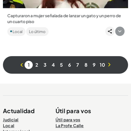
Capturaron a mujer señalada de lanzar un gato y un perro de
un cuarto piso
El hecho se habría presentado en medio de una discusión
Local
Lo último
familiar en un apartamento del corregimiento de San Antonio
de Prado....
1
2
3
4
5
6
7
8
9
10
Compartir Noticia
Actualidad
Útil para vos
Judicial
Útil para vos
Local
La Profe Calle