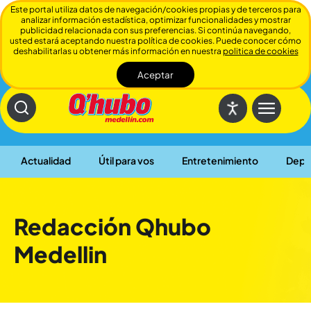
Este portal utiliza datos de navegación/cookies propias y de terceros para
analizar información estadística, optimizar funcionalidades y mostrar
publicidad relacionada con sus preferencias. Si continúa navegando,
usted estará aceptando nuestra política de cookies. Puede conocer cómo
deshabilitarlas u obtener más información en nuestra
politica de cookies
Aceptar
Cerrar
Actualidad
Útil para vos
Entretenimiento
Depo
Redacción Qhubo
Medellin