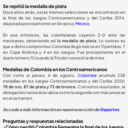
Se repitió la medalla de plata
Doce años atrás, estas mismas selecciones se encontraron en
la final de los Juegos Centroamericanos y del Caribe 2014,
disputada precisamente en Veracruz,
México
.
En ese entonces, las colombianas cayeron 2-0 ante las
mexicanas, obteniendo así
la medalla de plata
. Lo curioso es
que a dicho compromiso Colombia llegó invicta en 11 partidos: 7
en Copa América y 4 en los Juegos. Fue precisamente en el
duelo número 12 cuando la Tricolor conoció la derrota.
Medallas de Colombia en los Centroamericanos
Con corte al jueves, 6 de agosto,
Colombia
acumula 238
medallas en los Juegos Centroamericanos y del Caribe 2026:
78 de oro, 87 de plata y 73 de bronce.
Con estos resultados, la
delegación nacional se ubica como la segunda con más preseas
en el certamen.
Accede a más información en nuestra sección de
Deportes.
Preguntas y respuestas relacionadas
¿Cómo perdió Colombia Femenina la final de los Juegos