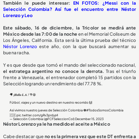
También le puede interesar:
EN FOTOS: ¿Messi con la
Selección Colombia? Así fue el encuentro entre Néstor
Lorenzo y Leo
Este sábado, 16 de diciembre, la Tricolor se medirá ante
México desde las 7:00 de la noche
en el Memorial Coliseum de
Los Ángeles, California. Esta será la última prueba del técnico
Néstor Lorenzo
este año, con la que buscará aumentar su
buena racha.
Y es que desde que tomó el mando del seleccionado nacional,
el estratega argentino no conoce la derrota.
Tras el triunfo
frente a Venezuela, el entrenador completó 15 partidos con la
Selección logrando un rendimiento del 77.78 %.
🎥 ¡𝑯𝒆𝒍𝒍𝒐 𝑳.𝑨.! 🌴🤩
Fútbol, viajes y un nuevo destino en nuestro recorrido 🙌
Así vivimos nuestro jueves de Selección Colombia ⚽️
#TodosSomosColombia
🇨🇴
pic.twitter.com/gRv3prdyz4
— Selección Colombia (@FCFSeleccionCol)
December 15, 2023
Néstor Lorenzo ya le ha medido el aceite a México
Cabe destacar que
no es la primera vez que este DT enfrenta a