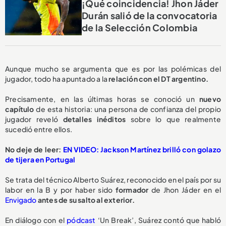
¡Qué coincidencia! Jhon Jáder
Durán salió de la convocatoria
de la Selección Colombia
Aunque mucho se argumenta que es por las polémicas del
jugador, todo ha apuntado a la
relación con el DT argentino.
Precisamente, en las últimas horas se conoció un
nuevo
capítulo
de esta historia: una persona de confianza del propio
jugador reveló
detalles inéditos
sobre lo que realmente
sucedió entre ellos.
No deje de leer:
EN VIDEO: Jackson Martínez brilló con golazo
de tijera en Portugal
Se trata del técnico Alberto Suárez, reconocido en el país por su
labor en la B y por haber sido
formador
de Jhon Jáder en el
Envigado
antes de su salto al exterior.
En diálogo con el
pódcast
‘Un Break’, Suárez contó que habló