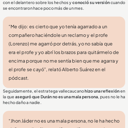
con el delantero sobre los hechos y
conoció su versión
cuando
se encontraron hace poco más de un mes.
“Me dijo: es cierto que yo tenía agarrado a un
compañero haciéndole un reclamo y el profe
(Lorenzo) me agarró por detrás, yo no sabía que
era el profe y yo abrí los brazos para quitármelo de
encima porque no me sentía bien que me agarra y
el profe se cayó”, relató Alberto Suárez en el
pódcast.
Seguidamente, el estratega vallecaucano
hizo una reflexión
en
la que
aseguró que Durán no es una mala persona
, pues no le ha
hecho daño a nadie.
“Jhon Jáder no es una mala persona, no le ha hecho