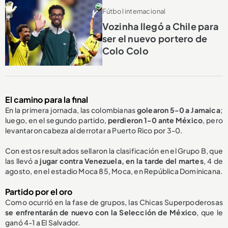
Fútbol internacional
Vozinha llegó a Chile para
ser el nuevo portero de
Colo Colo
El camino para la final
En la primera jornada, las colombianas
golearon 5-0 a Jamaica
;
luego, en el segundo partido,
perdieron 1-0 ante México
, pero
levantaron cabeza al derrotar a Puerto Rico por 3-0.
Con estos resultados sellaron la clasificación en el Grupo B, que
las llevó a
jugar contra Venezuela, en la tarde del martes
, 4 de
agosto, en el estadio Moca 85, Moca, en República Dominicana.
Partido por el oro
Como ocurrió en la fase de grupos, las Chicas Superpoderosas
se enfrentarán de nuevo con la
S
elección de México
,
que le
ganó 4-1
a El Salvador.