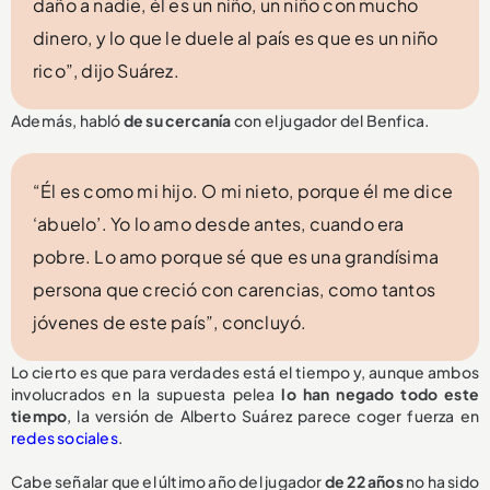
daño a nadie, él es un niño, un niño con mucho
dinero, y lo que le duele al país es que es un niño
rico”, dijo Suárez.
Además, habló
de su cercanía
con el jugador del Benfica.
“Él es como mi hijo. O mi nieto, porque él me dice
‘abuelo’. Yo lo amo desde antes, cuando era
pobre. Lo amo porque sé que es una grandísima
persona que creció con carencias, como tantos
jóvenes de este país”, concluyó.
Lo cierto es que para verdades está el tiempo y, aunque ambos
involucrados en la supuesta pelea
lo han negado todo este
tiempo
, la versión de Alberto Suárez parece coger fuerza en
redes sociales
.
Cabe señalar que el último año del jugador
de 22 años
no ha sido