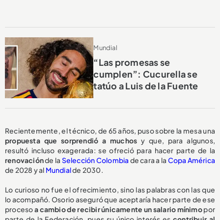
Mundial
“Las promesas se
cumplen”: Cucurella se
tatúo a Luis de la Fuente
Recientemente, el técnico, de 65 años, puso sobre la mesa una
propuesta
que sorprendió a muchos
y que, para algunos,
resultó incluso exagerada: se ofreció para hacer parte de la
renovación
de la
Selección Colombia
de cara a la
Copa América
de 2028 y al
Mundial
de 2030.
Lo curioso no fue el ofrecimiento, sino las palabras con las que
lo acompañó. Osorio aseguró que aceptaría hacer parte de ese
proceso
a cambio de recibir
únicamente un salario mínimo
por
parte de la Federación, pues su único interés es
contribuir al