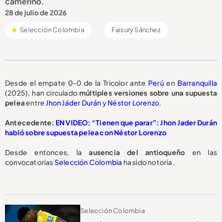
camerino.
28 de julio de 2026
Selección Colombia
Faisury Sánchez
Desde el empate 0-0 de la Tricolor ante
Perú
en
Barranquilla
(2025), han circulado
múltiples versiones
sobre una
supuesta
pelea
entre
Jhon Jáder Durán
y
Néstor Lorenzo
.
Antecedente:
EN VIDEO: “Tienen que parar”: Jhon Jader Durán
habló sobre supuesta pelea con Néstor Lorenzo
Desde entonces, la
ausencia del antioqueño
en las
convocatorias
Selección Colombia
ha sido notoria.
Selección Colombia