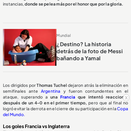
instancias,
donde se pelea más por el honor que por la gloria.
Mundial
¿Destino? La historia
detrás de la foto de Messi
bañando a Yamal
Los dirigidos por
Thomas Tuchel
dejaron atrás la eliminación en
semifinales ante
Argentina
y fueron contundentes en el
ataque, superando a
una
Francia
que intentó reaccionar
x
después de un 4-0 en el primer tiempo,
pero que al final no
logró evitar la derrota en el cierre de su participación en la
Copa
del Mundo.
Los goles Francia vs Inglaterra