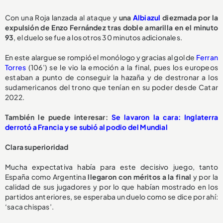
Con una Roja lanzada al ataque y
una
Albiazul
diezmada por la
expulsión de Enzo Fernández tras doble amarilla en el minuto
93
, el duelo se fue a los otros 30 minutos adicionales.
En este alargue se rompió el monólogo y gracias al gol de
Ferran
Torres
(106’) se le vio la emoción a la final, pues los europeos
estaban a punto de conseguir la hazaña y de destronar a los
sudamericanos del trono que tenían en su poder desde Catar
2022.
También le puede interesar:
Se lavaron la cara: Inglaterra
derrotó a Francia y se subió al podio del Mundial
Clara superioridad
Mucha expectativa había para este decisivo juego, tanto
España como Argentina
llegaron con méritos a la final
y por la
calidad de sus jugadores y por lo que habían mostrado en los
partidos anteriores, se esperaba un duelo como se dice por ahí:
‘saca chispas’.