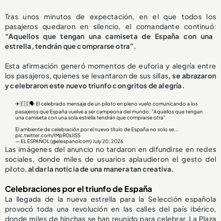
Tras unos minutos de expectación, en el que todos los
pasajeros quedaron en silencio, el comandante continuó:
“Aquellos que tengan una camiseta de España con una
estrella, tendrán que comprarse otra”.
Esta afirmación generó momentos de euforia y alegría entre
los pasajeros, quienes se levantaron de sus sillas
, se abrazaron
y celebraron este nuevo triunfo con gritos de alegría.
✈️🇪🇸🗣️ El celebrado mensaje de un piloto en pleno vuelo comunicando a los
pasajeros que España vuelve a ser campeona del mundo: "Aquellos que tengan
una camiseta con una sola estrella tendrán que comprarse otra"
El ambiente de celebración por el nuevo título de España no solo se...
pic.twitter.com/IMpR0sJlS5
— EL ESPAÑOL (@elespanolcom)
July 20, 2026
Las imágenes del anuncio no tardaron en difundirse en redes
sociales, donde miles de usuarios aplaudieron el gesto del
piloto,
al dar la noticia de una manera tan creativa.
Celebraciones por el triunfo de España
La llegada de la nueva estrella para la Selección española
provocó toda una revolución en las calles del país ibérico,
donde miles de hinchas se han reunido para celebrar. La Plaza