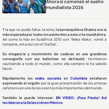
Ahora sí comenzó el sueño
mundialista 2026
Y la que no podía faltar, la reina,
la barranquillera Shakira era la
más esperada por todos los asistentes a esta cita mundialista
.
Así como lo hizo en Sudáfrica 2010 con ‘Waka Waka’, volvió a
romperla, esta vez con el ‘Dai Dai’.
Su elegancia y movimiento de caderas en una grandiosa
coreografía con sus bailarinas no defraudó
; terminaron
cautivando a todo el mundo, como ella siempre lo ha sabido
hacer.
Rápidamente las
redes sociales
en
Colombia
estallaron
expresando el orgullo
por la gran presentación de los artistas
cafeteros en uno de los eventos más importantes del mundo.
También le puede interesar:
EN VIDEO: ¡Pura Fiesta! Así
recibieron a la Selección en México