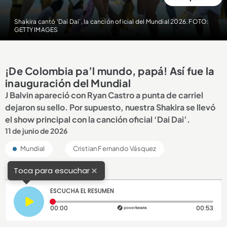
Shakira cantó ‘Dai Dai’, la canción oficial del Mundial 2026. FOTO:
GETTY IMAGES
¡De Colombia pa’l mundo, papá! Así fue la
inauguración del Mundial
J Balvin apareció con Ryan Castro a punta de carriel
dejaron su sello. Por supuesto, nuestra Shakira se llevó
el show principal con la canción oficial ‘Dai Dai’.
11 de junio de 2026
Mundial
Cristian Fernando Vásquez
×
Toca para escuchar
ESCUCHA EL RESUMEN
Tiempo transcurrido: 0 segundos
Dura
00:00
00:53