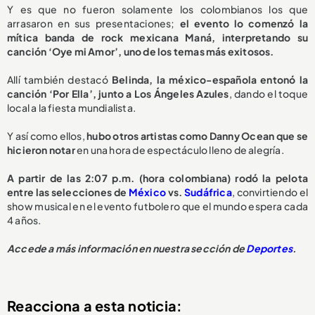
Y es que no fueron solamente los colombianos los que
arrasaron en sus presentaciones;
el evento lo comenzó la
mítica banda de rock mexicana Maná, interpretando su
canción ‘Oye mi Amor’, uno de los temas más exitosos.
Allí también destacó
Belinda, la méxico-española entonó la
canción ‘Por Ella’, junto a Los Ángeles Azules
, dando el toque
local a la fiesta mundialista.
Y así como ellos,
hubo otros artistas como Danny Ocean que se
hicieron notar
en una hora de espectáculo lleno de alegría.
A partir de las 2:07 p.m. (hora colombiana) rodó la pelota
entre las selecciones de
México
vs.
Sudáfrica
, convirtiendo el
show musical en el evento futbolero que el mundo espera cada
4 años.
Accede a más información en nuestra sección de
Deportes
.
Reacciona a esta noticia: