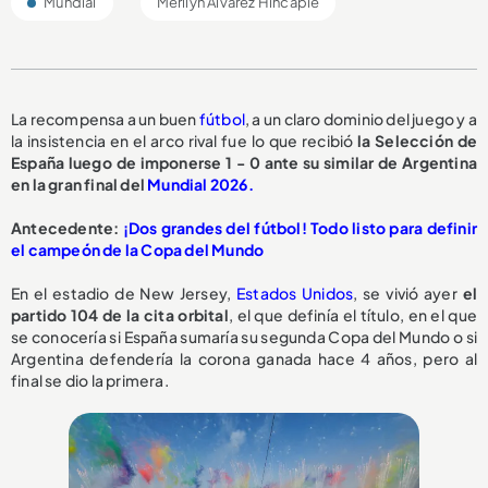
Mundial
Merllyn Álvarez Hincapié
La recompensa a un buen
fútbol
, a un claro dominio del juego y a
la insistencia en el arco rival fue lo que recibió
la Selección de
España luego de imponerse 1 - 0 ante su similar de Argentina
en la gran final del
Mundial 2026.
Antecedente:
¡Dos grandes del fútbol! Todo listo para definir
el campeón de la Copa del Mundo
En el estadio de New Jersey,
Estados Unidos
, se vivió ayer
el
partido 104 de la cita orbital
, el que definía el título, en el que
se conocería si España sumaría su segunda Copa del Mundo o si
Argentina defendería la corona ganada hace 4 años, pero al
final se dio la primera.