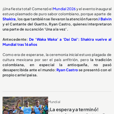
¡Una fiesta total! Comenzó el
Mundial 2026
y el evento inaugural
estuvo plasmado de puro sabor colombiano, porque aparte de
Shakira
, los que también se llevaron la atención fueron
J Balvin
y el Cantante del Guetto, Ryan Castro, quienes interpretaron
una parte de su canción ‘Una a la vez’.
Antecedente:
De ‘Waka Waka’ a ‘Dai Dai’: Shakira vuelve al
Mundial tras 16 años
Como era de esperarse, la ceremonia inicial estuvo plagada de
cultura mexicana por ser el país anfitrión, pero
la tradición
colombiana, en especial la antioqueña, no pasó
desapercibida ante el mundo:
Ryan Castro
se presentó con el
propio carriel paisa.
Mundial
¡La espera ya terminó!