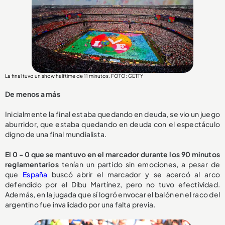
La final tuvo un show halftime de 11 minutos. FOTO: GETTY
De menos a más
Inicialmente la final estaba quedando en deuda, se vio un juego
aburridor, que estaba quedando en deuda con el espectáculo
digno de una final mundialista.
El 0 - 0 que se mantuvo en el marcador durante los 90 minutos
reglamentarios
tenían un partido sin emociones, a pesar de
que
España
buscó abrir el marcador y se acercó al arco
defendido por el Dibu Martínez, pero no tuvo efectividad.
Además, en la jugada que sí logró envocar el balón en el raco del
argentino fue invalidado por una falta previa.