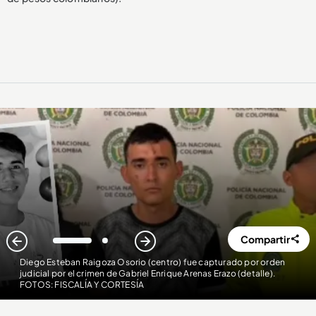
Compartir
1
2
Diego Esteban Raigoza Osorio (centro) fue capturado por orden
judicial por el crimen de Gabriel Enrique Arenas Erazo (detalle)
.
FOTOS: FISCALÍA Y CORTESÍA