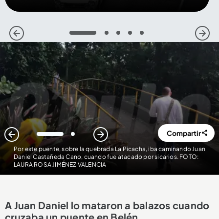
1
2
3
4
5
Compartir
1
2
Por este puente, sobre la quebrada La Picacha, iba caminando Juan
Daniel Castañeda Cano, cuando fue atacado por sicarios. FOTO:
LAURA ROSA JIMÉNEZ VALENCIA
A Juan Daniel lo mataron a balazos cuando
cruzaba un puente en Belén