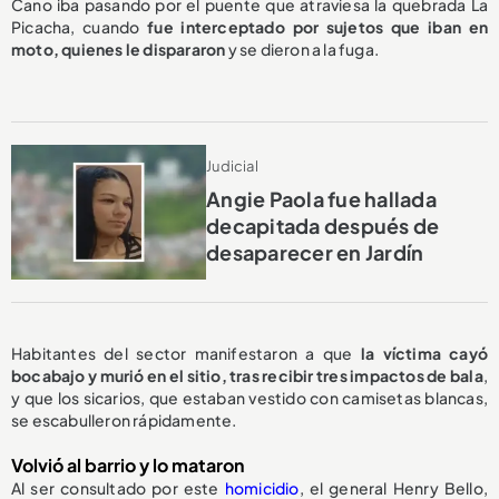
Cano iba pasando por el puente que atraviesa la quebrada La
Picacha, cuando
fue interceptado por sujetos que iban en
moto, quienes le dispararon
y se dieron a la fuga.
Judicial
Angie Paola fue hallada
decapitada después de
desaparecer en Jardín
Habitantes del sector manifestaron a que
la víctima cayó
bocabajo y murió en el sitio, tras recibir tres impactos de bala
,
y que los sicarios, que estaban vestido con camisetas blancas,
se escabulleron rápidamente.
Volvió al barrio y lo mataron
Al ser consultado por este
homicidio
, el general Henry Bello,