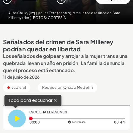
1
2
Alias Chuky (izq.) y alias Teta (centro), presuntos asesinos de Sara
Millerey (der.). FOTOS: CORTESÍA
Señalados del crimen de Sara Millerey
podrían quedar en libertad
Los señalados de golpear y arrojar a la mujer trans a una
quebrada llevan un año en prisión. La familia denuncia
que el proceso está estancado.
11 de junio de 2026
Judicial
Redacción Qhubo Medellin
×
Toca para escuchar
ESCUCHA EL RESUMEN
Tiempo transcurrido: 0 segundos
Dura
00:00
00:44