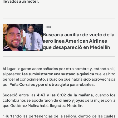
llevados a un motel.
Local
Buscan a auxiliar de vuelo de la
aerolínea American Airlines
que desapareció en Medellín
Al lugar llegaron acompañados por otro hombre y, estando allí,
al parecer,
les suministraron una sustancia química
que les hizo
perder el conocimiento, situación que habría sido aprovechada
por
Peña Corrales y por el otro sujeto para robarles.
Sucedió entre las
4:43 y las 8:02 de la mañana
, cuando los
colombianos se apoderaron de
dinero y joyas
de la mujer con la
que Gutiérrez Molina había llegado a Medellín.
“Hurtando las pertenencias de la señora, dentro de las cuales