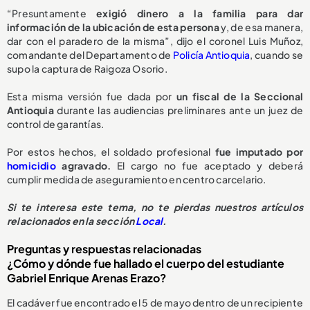
“Presuntamente
exigió dinero a la familia para dar
información de la ubicación de esta persona
y, de esa manera,
dar con el paradero de la misma”, dijo el coronel Luis Muñoz,
comandante del Departamento de
Policía Antioquia
, cuando se
supo la captura de Raigoza Osorio.
Esta misma versión fue dada por
un fiscal de la Seccional
Antioquia
durante las audiencias preliminares ante un juez de
control de garantías.
Por estos hechos, el soldado profesional
fue imputado por
homicidio
agravado.
El cargo no fue aceptado y deberá
cumplir medida de aseguramiento en centro carcelario.
Si te interesa este tema, no te pierdas nuestros artículos
relacionados en la sección
Local
.
Preguntas y respuestas relacionadas
¿Cómo y dónde fue hallado el cuerpo del estudiante
Gabriel Enrique Arenas Erazo?
El cadáver fue encontrado el 5 de mayo dentro de un recipiente