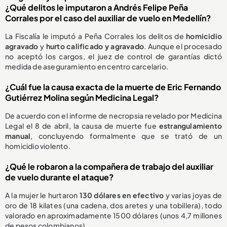
¿Qué delitos le imputaron a Andrés Felipe Peña
Corrales por el caso del auxiliar de vuelo en Medellín?
La Fiscalía le imputó a Peña Corrales los delitos de
homicidio
agravado
y
hurto calificado y agravado
. Aunque el procesado
no aceptó los cargos, el juez de control de garantías dictó
medida de aseguramiento en centro carcelario.
¿Cuál fue la causa exacta de la muerte de Eric Fernando
Gutiérrez Molina según Medicina Legal?
De acuerdo con el informe de necropsia revelado por Medicina
Legal el 8 de abril, la causa de muerte fue
estrangulamiento
manual
, concluyendo formalmente que se trató de un
homicidio violento.
¿Qué le robaron a la compañera de trabajo del auxiliar
de vuelo durante el ataque?
A la mujer le hurtaron
130 dólares en efectivo
y varias joyas de
oro de 18 kilates (una cadena, dos aretes y una tobillera), todo
valorado en aproximadamente 1500 dólares (unos 4,7 millones
de pesos colombianos).