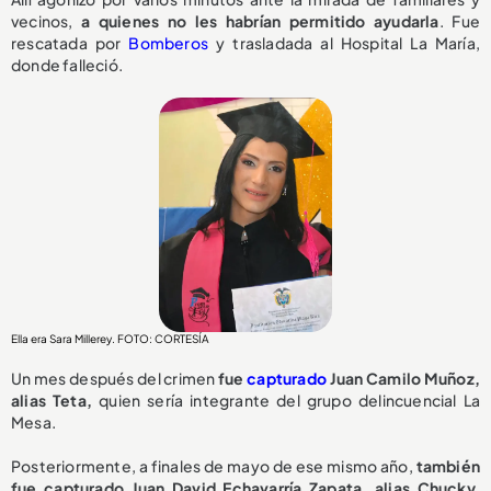
vecinos,
a quienes no les habrían permitido ayudarla
. Fue
rescatada por
Bomberos
y trasladada al Hospital La María,
donde falleció.
Ella era Sara Millerey. FOTO: CORTESÍA
Un mes después del crimen
fue
capturado
Juan Camilo Muñoz,
alias Teta,
quien sería integrante del grupo delincuencial La
Mesa.
Posteriormente, a finales de mayo de ese mismo año,
también
fue capturado Juan David Echavarría Zapata, alias Chucky
,