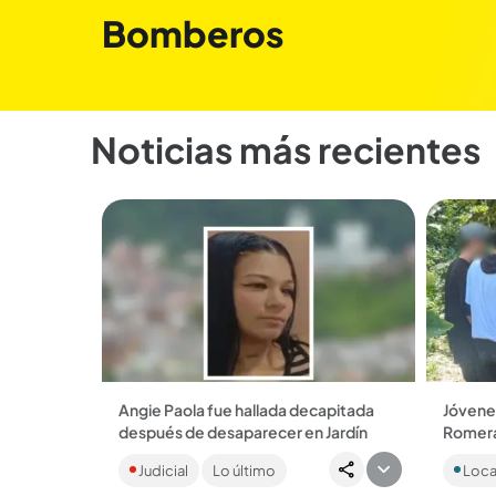
Bomberos
Noticias más recientes
Angie Paola fue hallada decapitada
Jóvenes
después de desaparecer en Jardín
Romera
La mujer, de 28 años, fue reportada
La Estr
Judicial
Lo último
Loca
como desaparecida por sus familiares
persona
el 30 de julio, tras salir de su casa. ...
Alto de