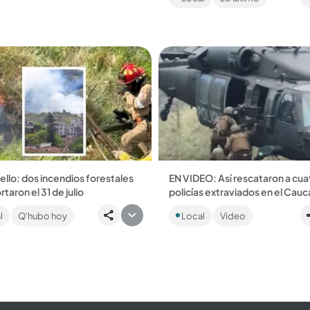
ndaciones....
las llamas consumieron más de
hectáreas de bosque....
ello: dos incendios forestales
EN VIDEO: Así rescataron a cua
taron el 31 de julio
policías extraviados en el Cauc
edió en el Cerro Quitasol y el
Los uniformados se encontrab
l
Q'hubo hoy
Local
Video
 el barrio París. El Cuerpo de
realizando labores de patrullaje
s del municipio investiga las
cuando se perdieron....
de...