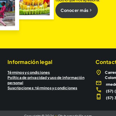
Conocer más
Información legal
Contac
Términos y condiciones
Carrer
Política de privacidad y uso de información
Colo
personal
rmed
Suscripciones: términos y condiciones
(57) 
(57) 3
Copyright © 2026
•
Qhubomedellín.com