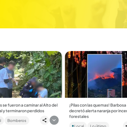
 se fueron a caminar al Alto del
¡Pilas con las quemas! Barbosa
l y terminaron perdidos
decretó alerta naranja por inc
ella. Por estos días, muchas
forestales
l
Bomberos
s aprovechan para explorar el
El incendio más grave ocurrió e
l Romeral. Ojo a las
Local
Lo último
predio privado de Ardila Lülle,