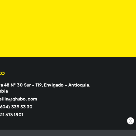
to
a 48 N° 30 Sur - 119, Envigado - Antioquia,
mbia
ellin@qhubo.com
(604) 339 33 30
11 676 1801
x