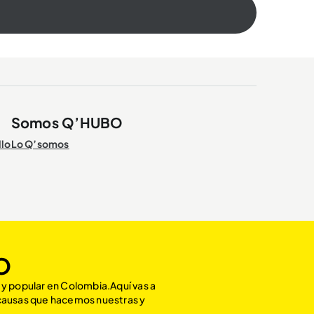
Somos Q’HUBO
llo
Lo Q’somos
O
 y popular en Colombia.Aquí vas a
 causas que hacemos nuestras y