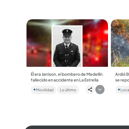
recome
Él era Jarrison, el bombero de Medellín
Ardió B
fallecido en accidente en La Estrella
se repor
En el hecho, una mujer también resultó
Uno suc
Movilidad
Lo último
Loca
herida luego de que, al parecer, el
otro en
bombero perdiera el control de la
Bombero
moto en la que...
causas 