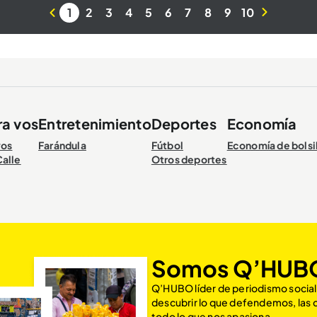
1
2
3
4
5
6
7
8
9
10
ra vos
Entretenimiento
Deportes
Economía
vos
Farándula
Fútbol
Economía de bolsi
Calle
Otros deportes
Somos Q’HUB
Q’HUBO líder de periodismo social
descubrir lo que defendemos, las
todo lo que nos apasiona.