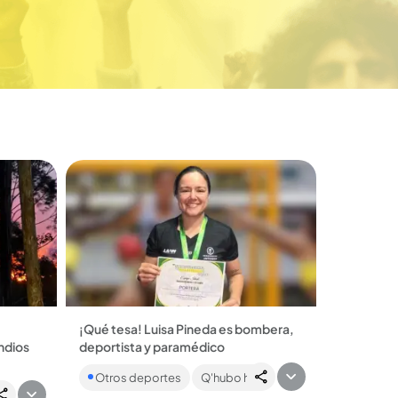
¡Qué tesa! Luisa Pineda es bombera,
endios
deportista y paramédico
La portera antioqueña es una de las
Otros deportes
Q'hubo hoy
figuras de la próxima Copa
n un
Internacional Interligas de Medellín....
 donde