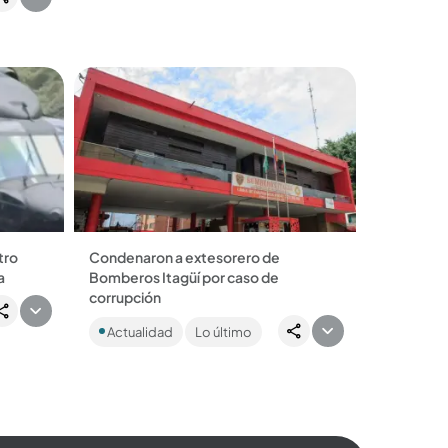
 10
tro
Condenaron a extesorero de
a
Bomberos Itagüí por caso de
an
corrupción
Según la Fiscalía, Juan Alberto Cardona
Actualidad
Lo último
Henao fue pieza clave para legimitar
los sobrecostos en los contratos
celebrados...