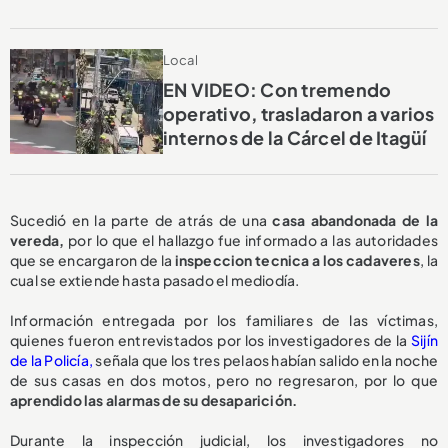
Local
EN VIDEO: Con tremendo
operativo, trasladaron a varios
internos de la Cárcel de Itagüí
Sucedió en la parte de atrás de una
casa abandonada de la
vereda,
por lo que el hallazgo fue informado a las autoridades
que se encargaron de la
inspeccion tecnica a los cadaveres
, la
cual se extiende hasta pasado el mediodía.
Información entregada por los familiares de las víctimas,
quienes fueron entrevistados por los investigadores de la
Sijín
de la Policía,
señala que los tres pelaos habían salido en la noche
de sus casas en dos motos, pero no regresaron, por lo que
aprendido las alarmas de su desaparición.
Durante la inspección judicial, los investigadores no