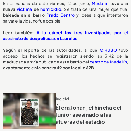
En la mañana de este viernes, 12 de junio,
Medellín
tuvo una
nueva
víctima
de
homicidio
.
Se trata de una mujer que fue
baleada en el barrio
Prado Centro
y, pese a que intentaron
salvarle la vida, no fue posible.
Leer también:
A la cárcel los tres investigados por el
asesinato de dos policías en Laureles
Según el reporte de las autoridades, al que
Q’HUBO
tuvo
acceso, los hechos se registraron siendo las 3:42 de la
madrugada en vía pública de este barrio del
centro de Medellín
,
exactamente en la carrera 49 con la calle 62B.
Judicial
Él era Johan, el hincha del
Junior asesinado a las
afueras del estadio