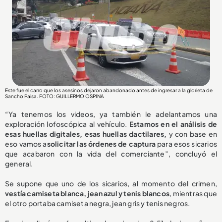
Este fue el carro que los asesinos dejaron abandonado antes de ingresar a la glorieta de
Sancho Paisa. FOTO: GUILLERMO OSPINA
“Ya tenemos los videos, ya también le adelantamos una
exploración lofoscópica al vehículo.
Estamos en el análisis de
esas huellas digitales, esas huellas dactilares,
y con base en
eso vamos a
solicitar las órdenes de captura
para esos sicarios
que acabaron con la vida del comerciante”, concluyó el
general.
Se supone que uno de los sicarios, al momento del crimen,
vestía camiseta blanca, jean azul y tenis blancos
, mientras que
el otro portaba camiseta negra, jean gris y tenis negros.