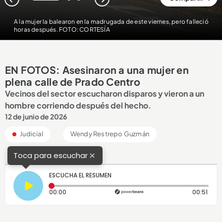
1
2
3
A la mujer la balearon en la madrugada de este viernes, pero falleció
horas después. FOTO: CORTESÍA
EN FOTOS: Asesinaron a una mujer en
plena calle de Prado Centro
Vecinos del sector escucharon disparos y vieron a un
hombre corriendo después del hecho.
12 de junio de 2026
Judicial
Wendy Restrepo Guzmán
×
Toca para escuchar
ESCUCHA EL RESUMEN
Tiempo transcurrido: 0 segundos
Dura
00:00
00:51