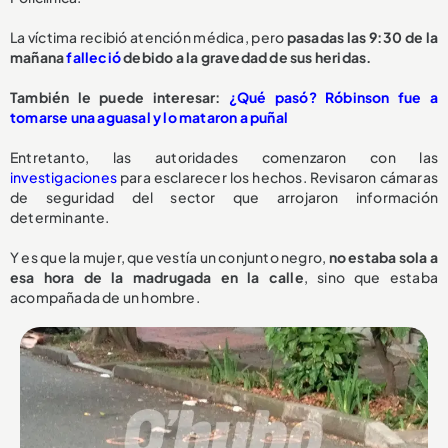
La víctima recibió atención médica, pero
pasadas las 9:30 de la
mañana
falleció
debido a la gravedad de sus heridas.
También le puede interesar:
¿Qué pasó? Róbinson fue a
tomarse una aguasal y lo mataron a puñal
Entretanto, las autoridades comenzaron con las
investigaciones
para esclarecer los hechos. Revisaron cámaras
de seguridad del sector que arrojaron información
determinante.
Y es que la mujer, que vestía un conjunto negro,
no estaba sola a
esa hora de la madrugada en la calle
, sino que estaba
acompañada de un hombre.