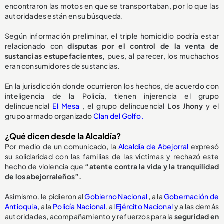
encontraron las motos en que se transportaban, por lo que las
autoridades están en su búsqueda.
Según información preliminar, el triple homicidio podría estar
relacionado con
disputas por el control de la venta de
sustancias estupefacientes,
pues, al parecer, los muchachos
eran consumidores de sustancias.
En la jurisdicción donde ocurrieron los hechos, de acuerdo con
inteligencia de la Policía, tienen injerencia el grupo
delincuencial
El Mesa
, el grupo delincuencial
Los Jhony
y el
grupo armado organizado
Clan del Golfo.
¿Qué dicen desde la Alcaldía?
Por medio de un comunicado, la
Alcaldía de Abejorral
expresó
su solidaridad con las familias de las víctimas y rechazó este
hecho de violencia que
“atente contra la vida y la tranquilidad
de los abejorraleños”.
Asimismo, le pidieron al
Gobierno Nacional
, a la
Gobernación de
Antioquia
, a la
Policía Nacional
, al
Ejército Nacional
y a las demás
autoridades, acompañamiento y refuerzos para la
seguridad en