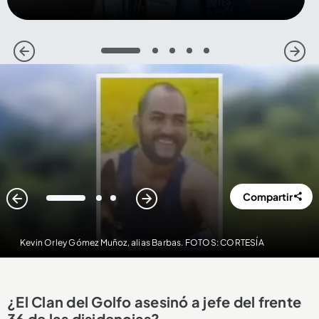
1
2
3
4
5
Compartir
1
2
3
Kevin Orley Gómez Muñoz, alias Barbas. FOTOS: CORTESÍA
¿El Clan del Golfo asesinó a jefe del frente
36 de las disidencias?