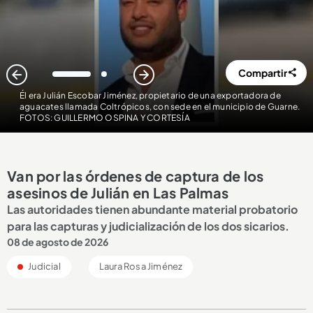
Compartir
1
2
Él era Julián Escobar Jiménez, propietario de una exportadora de
aguacates llamada Coltrópicos, con sede en el municipio de Guarne.
FOTOS: GUILLERMO OSPINA Y CORTESÍA
Van por las órdenes de captura de los
asesinos de Julián en Las Palmas
Las autoridades tienen abundante material probatorio
para las capturas y judicialización de los dos sicarios.
08 de agosto de 2026
Judicial
Laura Rosa Jiménez