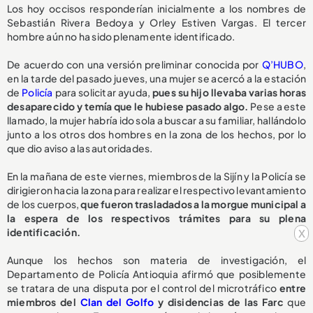
Los hoy occisos responderían inicialmente a los nombres de
Sebastián Rivera Bedoya y Orley Estiven Vargas. El tercer
hombre aún no ha sido plenamente identificado.
De acuerdo con una versión preliminar conocida por
Q’HUBO
,
en la tarde del pasado jueves, una mujer se acercó a la estación
de
Policía
para solicitar ayuda,
pues su hijo llevaba varias horas
desaparecido y temía que le hubiese pasado algo.
Pese a este
llamado, la mujer habría ido sola a buscar a su familiar, hallándolo
junto a los otros dos hombres en la zona de los hechos, por lo
que dio aviso a las autoridades.
En la mañana de este viernes, miembros de la Sijín y la Policía se
dirigieron hacia la zona para realizar el respectivo levantamiento
de los cuerpos,
que fueron trasladados a la morgue municipal a
la espera de los respectivos trámites para su plena
x
identificación.
Aunque los hechos son materia de investigación, el
Departamento de Policía Antioquia afirmó que posiblemente
se tratara de una disputa por el control del microtráfico
entre
miembros del
Clan del Golfo
y disidencias de las Farc
que