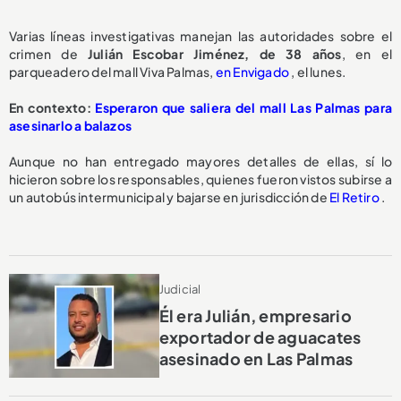
Varias líneas investigativas manejan las autoridades sobre el
crimen de
Julián Escobar Jiménez, de 38 años
, en el
parqueadero del mall Viva Palmas,
en Envigado
, el lunes.
En contexto:
Esperaron que saliera del mall Las Palmas para
asesinarlo a balazos
Aunque no han entregado mayores detalles de ellas, sí lo
hicieron sobre los responsables, quienes fueron vistos subirse a
un autobús intermunicipal y bajarse en jurisdicción de
El Retiro
.
Judicial
Él era Julián, empresario
exportador de aguacates
asesinado en Las Palmas