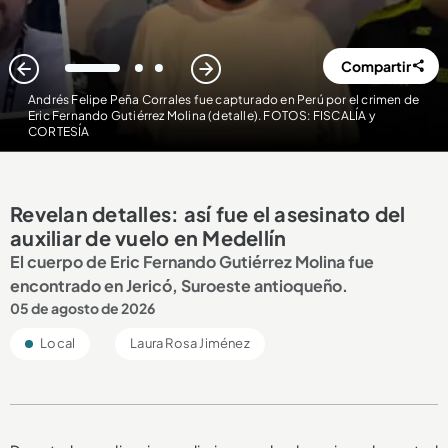
Compartir
1
2
3
Andrés Felipe Peña Corrales fue capturado en Perú por el crimen de
Eric Fernando Gutiérrez Molina (detalle). FOTOS: FISCALÍA y
CORTESÍA
Revelan detalles: así fue el asesinato del
auxiliar de vuelo en Medellín
El cuerpo de Eric Fernando Gutiérrez Molina fue
encontrado en Jericó, Suroeste antioqueño.
05 de agosto de 2026
Local
Laura Rosa Jiménez