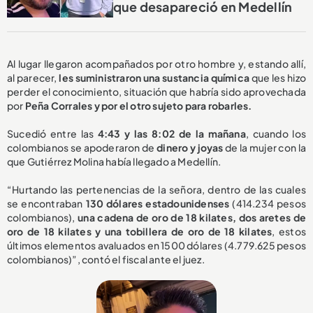
que desapareció en Medellín
Al lugar llegaron acompañados por otro hombre y, estando allí,
al parecer,
les suministraron una sustancia química
que les hizo
perder el conocimiento, situación que habría sido aprovechada
por
Peña Corrales y por el otro sujeto para robarles.
Sucedió entre las
4:43 y las 8:02 de la mañana
, cuando los
colombianos se apoderaron de
dinero y joyas
de la mujer con la
que Gutiérrez Molina había llegado a Medellín.
“Hurtando las pertenencias de la señora, dentro de las cuales
se encontraban
130 dólares estadounidenses
(414.234 pesos
colombianos),
una cadena de oro de 18 kilates, dos aretes de
oro de 18 kilates y una tobillera de oro de 18 kilates
, estos
últimos elementos avaluados en 1500 dólares (4.779.625 pesos
colombianos)”, contó el fiscal ante el juez.