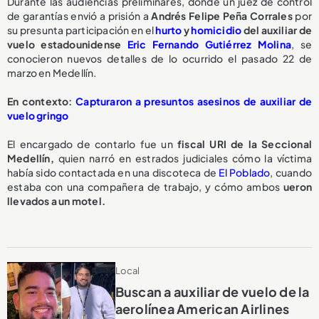
Durante las audiencias preliminares, donde un juez de control
de garantías envió a prisión a
Andrés Felipe Peña Corrales
por
su presunta participación en el
hurto
y
homicidio
del auxiliar de
vuelo estadounidense
Eric Fernando Gutiérrez Molina
, se
conocieron nuevos detalles de lo ocurrido el pasado 22 de
marzo en Medellín.
En contexto:
Capturaron a presuntos asesinos de auxiliar de
vuelo gringo
El encargado de contarlo fue un
fiscal URI de la Seccional
Medellín,
quien narró en estrados judiciales cómo la víctima
había sido contactada en una discoteca de
El Poblado
, cuando
estaba con una compañera de trabajo, y cómo ambos
ueron
llevados a un motel.
Local
Buscan a auxiliar de vuelo de la
aerolínea American Airlines