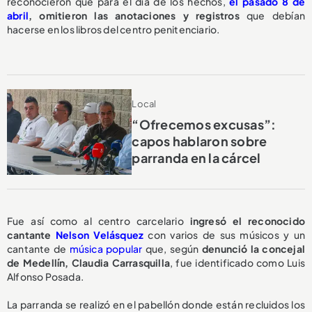
reconocieron que para el día de los hechos,
el pasado 8 de
abril
,
omitieron las anotaciones y registros
que debían
hacerse en los libros del centro penitenciario.
Local
“Ofrecemos excusas”:
capos hablaron sobre
parranda en la cárcel
Fue así como al centro carcelario
ingresó el reconocido
cantante
Nelson Velásquez
con varios de sus músicos y un
cantante de
música popular
que, según
denunció la concejal
de Medellín, Claudia Carrasquilla
, fue identificado como Luis
Alfonso Posada.
La parranda se realizó en el pabellón donde están recluidos los