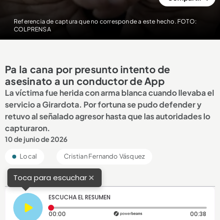
Referencia de captura que no corresponde a este hecho. FOTO:
COLPRENSA
Pa la cana por presunto intento de
asesinato a un conductor de App
La víctima fue herida con arma blanca cuando llevaba el
servicio a Girardota. Por fortuna se pudo defender y
retuvo al señalado agresor hasta que las autoridades lo
capturaron.
10 de junio de 2026
Local
Cristian Fernando Vásquez
×
Toca para escuchar
ESCUCHA EL RESUMEN
Tiempo transcurrido: 0 segundos
Dura
00:00
00:38