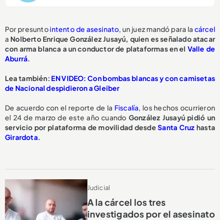
Por presunto
intento de asesinato
, un juez mandó para la
cárcel
a
Nolberto Enrique González Jusayú, quien es señalado atacar
con arma blanca a un conductor de plataformas en el
Valle de
Aburrá
.
Lea también:
EN VIDEO: Con bombas blancas y con camisetas
de Nacional despidieron a Gleiber
De acuerdo con el reporte de la
Fiscalía
, los hechos ocurrieron
el 24 de marzo de este año cuando
González Jusayú pidió un
servicio por plataforma de movilidad desde
Santa Cruz
hasta
Girardota
.
Judicial
A la cárcel los tres
investigados por el asesinato