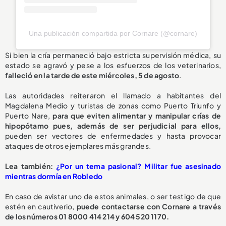
Una publicación compartida por Cornare (@cornare)
Si bien la cría permaneció bajo estricta supervisión médica, su
estado se agravó y pese a los esfuerzos de los veterinarios,
falleció en la tarde de este miércoles, 5 de agosto
.
Las autoridades reiteraron el llamado a habitantes del
Magdalena Medio y turistas de zonas como Puerto Triunfo y
Puerto Nare,
para que eviten alimentar y manipular crías de
hipopótamo pues, además de ser perjudicial para ellos,
pueden ser vectores de enfermedades y hasta provocar
ataques de otros ejemplares más grandes.
L
ea también:
¿Por un tema pasional? Militar fue asesinado
mientras dormía en Robledo
En caso de avistar uno de estos animales, o ser testigo de que
estén en cautiverio,
puede contactarse con Cornare a través
de los números 01 8000 414 214 y 604 520 1170.