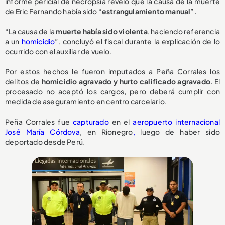
informe pericial de necropsia reveló que la causa de la muerte
de Eric Fernando había sido “
estrangulamiento manual
”.
“La causa de la
muerte había sido violenta
, haciendo referencia
a un
homicidio
”, concluyó el fiscal durante la explicación de lo
ocurrido con el auxiliar de vuelo.
Por estos hechos le fueron imputados a Peña Corrales los
delitos de
homicidio agravado y hurto calificado agravado
. El
procesado no aceptó los cargos, pero deberá cumplir con
medida de aseguramiento en centro carcelario.
Peña Corrales fue
capturado
en el
aeropuerto internacional
José María Córdova
, en Rionegro
,
luego de haber sido
deportado desde Perú.