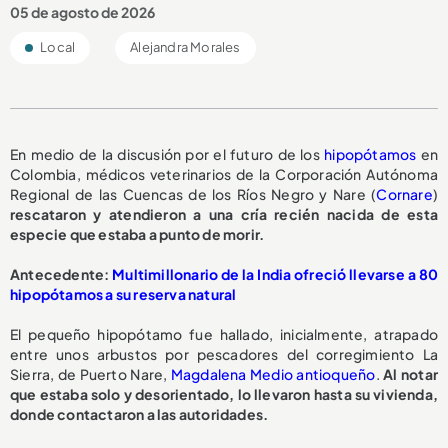
05 de agosto de 2026
Local
Alejandra Morales
En medio de la discusión por el futuro de los
hipopótamos
en
Colombia, médicos veterinarios de la Corporación Autónoma
Regional de las Cuencas de los Ríos Negro y Nare (
Cornare
)
rescataron y atendieron a una cría recién nacida de esta
especie que estaba a punto de morir.
A
ntecedente:
Multimillonario de la India ofreció llevarse a 80
hipopótamos a su reserva natural
El pequeño hipopótamo fue hallado, inicialmente, atrapado
entre unos arbustos por pescadores del corregimiento La
Sierra, de Puerto Nare,
Magdalena Medio antioqueño
.
Al notar
que estaba solo y desorientado, lo llevaron hasta su vivienda,
donde contactaron a las autoridades.