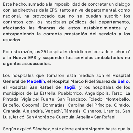
Este hecho, sumado a la imposibilidad de concretar un diálogo
con las directivas de la EPS, tanto a nivel departamental, como
nacional, ha provocado que no se puedan suscribir los
contratos con los hospitales públicos del departamento,
afectando las finanzas de estos establecimientos y
entorpeciendo la correcta prestación del servicio a los
usuarios.
Por esta razón, los 25 hospitales decidieron ‘cortarle el chorro’
a la Nueva EPS y suspender los servicios ambulatorios no
urgentes a sus usuarios.
Los hospitales que tomaron esta medida son el
Hospital
General de
Medellín
, el Hospital Marco Fidel Suarez de
Bello
,
el Hospital San Rafael de
Itagüí
,
y los hospitales de los
municipios de La Estrella, Pueblorrico, Angelópolis, Tarso, La
Pintada, Vigía del Fuerte, San Francisco, Toledo, Montebello,
Briceño, Cocorná, Donmatías, Carolina del Príncipe, Giraldo,
Granada, Alejandría, Vegachí, Támesis, Cisneros, Uramita, San
Luis, Jericó, San Andrés de Cuerquia, Argelia y San Rafael.
Según explicó Sánchez, este cierre estará vigente hasta que la