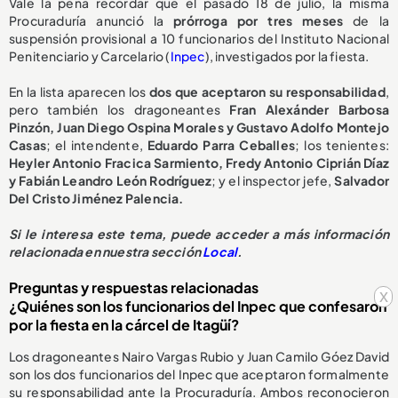
Vale la pena recordar que el pasado 18 de julio, la misma
Procuraduría anunció la
prórroga por tres meses
de la
suspensión provisional a 10 funcionarios del Instituto Nacional
Penitenciario y Carcelario (
Inpec
), investigados por la fiesta.
En la lista aparecen los
dos que aceptaron su responsabilidad
,
pero también los dragoneantes
Fran Alexánder Barbosa
Pinzón, Juan Diego Ospina Morales y Gustavo Adolfo Montejo
Casas
; el intendente,
Eduardo Parra Ceballes
; los tenientes:
Heyler Antonio Fracica Sarmiento, Fredy Antonio Ciprián Díaz
y Fabián Leandro León Rodríguez
; y el inspector jefe,
Salvador
Del Cristo Jiménez Palencia.
Si le interesa este tema, puede acceder a más información
relacionada en nuestra sección
Local
.
Preguntas y respuestas relacionadas
x
¿Quiénes son los funcionarios del Inpec que confesaron
por la fiesta en la cárcel de Itagüí?
Los dragoneantes Nairo Vargas Rubio y Juan Camilo Góez David
son los dos funcionarios del Inpec que aceptaron formalmente
su responsabilidad ante la Procuraduría. Ambos reconocieron