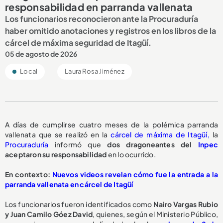
responsabilidad en parranda vallenata
Los funcionarios reconocieron ante la Procuraduría
haber omitido anotaciones y registros en los libros de la
cárcel de máxima seguridad de Itagüí.
05 de agosto de 2026
Local
Laura Rosa Jiménez
A días de cumplirse cuatro meses de la polémica parranda
vallenata que se realizó en la
cárcel de máxima de Itagüí,
la
Procuraduría
informó que
dos dragoneantes del
Inpec
aceptaron su responsabilidad
en lo ocurrido.
En contexto:
Nuevos videos revelan cómo fue la entrada a la
parranda vallenata en cárcel de Itagüí
Los funcionarios fueron identificados como
Nairo Vargas Rubio
y Juan Camilo Góez David
, quienes, según el Ministerio Público,