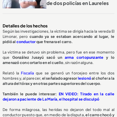
de dos policías en Laureles
Detalles de los hechos
Según las investigaciones, la víctima se dirigía hacia la vereda El
Limonar, pero
cuando ya se estaban acercando al lugar, le
pidió al
conductor
que frenara el carro.
La víctima se detuvo sin problema, pero fue en ese momento
que
González
Jusayú sacó un
arma cortopunzante
y lo
amenazó con cortarlo en el cuello
, sin razón alguna.
Relató la
Fiscalía
que se generó un forcejeo entre los dos
hombres y, al parecer,
el señalado agresor
lesionó
al chofer a la
altura del tórax y en otras partes superiores del cuerpo
.
También le puede interesar:
EN VIDEO: Tirado en la calle
dejaron a paciente de La María, el hospital se disculpó
De forma milagrosa, las heridas no dejaron del todo mal al
conductor puesto que, en medio de la disputa,
el carro chocó y