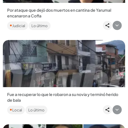
Por ataque que dejó dos muertos en cantina de Yarumal
encanaron a Cofla
Cofla o Federico sería un sicario del Clan del Golfo. Al
Judicial
Lo último
parecer, el ataque iba dirigido contra un integrante de las
disidencias...
Compartir Noticia
Fue a recuperar lo que le robaron a su novia y terminó herido
de bala
Los hechos ocurrieron en Robledo Miramar. Otro sujeto
Local
Lo último
también resultó herido y fue capturado por la Policía. ...