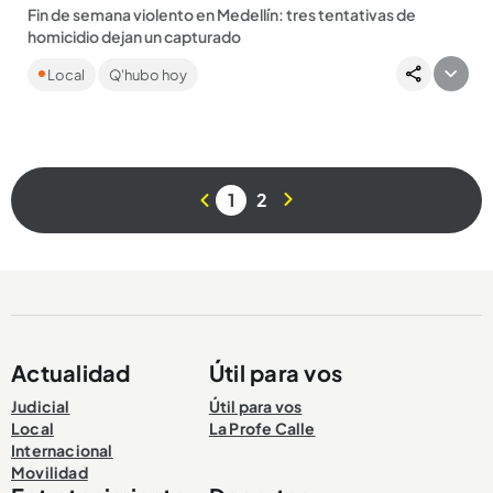
Fin de semana violento en Medellín: tres tentativas de
homicidio dejan un capturado
Dos hombres resultaron heridos en el Centro y uno en el
Local
Q'hubo hoy
barrio Antonio Nariño; los tres se encuentran en centros
asistenciales...
1
2
Compartir Noticia
Actualidad
Útil para vos
Judicial
Útil para vos
Local
La Profe Calle
Internacional
Movilidad