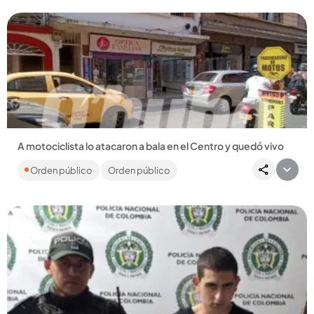
A motociclista lo atacaron a bala en el Centro y quedó vivo
Un ataque a bala por poco causa una tragedia en todo el
Orden público
Orden público
Centro, luego de que un sicario le disparara a un hombre a
plena...
Compartir Noticia