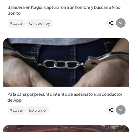
Balacera en Itagüí: capturaron a un hombre y buscan a Niño
Bonito
La comunidad reportó unos disparos en una casa del barrio
Local
Q'hubo hoy
Santa María, que sería usada para fiestas clandestinas. ...
Compartir Noticia
Pa la cana por presunto intento de asesinato a un conductor
de App
La víctima fue herida con arma blanca cuando llevaba el
Local
Lo último
servicio a Girardota. Por fortuna se pudo defender y retuvo al
señalado...