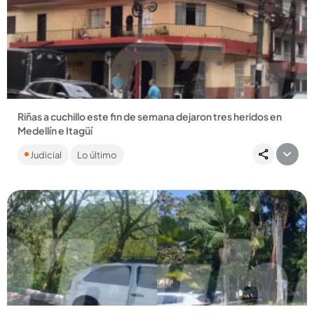
Compartir Noticia
Riñas a cuchillo este fin de semana dejaron tres heridos en
Medellín e Itagüí
Los 3 hechos se dieron en medio del consumo de alcohol.
Judicial
Lo último
Hay 2 personas capturadas por el delito de tentativa de
homicidio....
Compartir Noticia