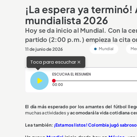
¡La espera ya terminó!
mundialista 2026
Hoy se da inicio al Mundial. Con la c
partido (2:00 p.m.) empieza la cita or
11 de junio de 2026
Mundial
Mer
×
Toca para escuchar
ESCUCHA EL RESUMEN
Tiempo transcurrido: 0 segundos
00:00
El día más esperado por los amantes del fútbol lleg
muchas actividades y
acomodará la vida cotidiana cen
Lea también:
¡Estamos listos! Colombia jugó sabroso,
Un nuevo
Mundial
inicia desde hoy en
México
,
una 