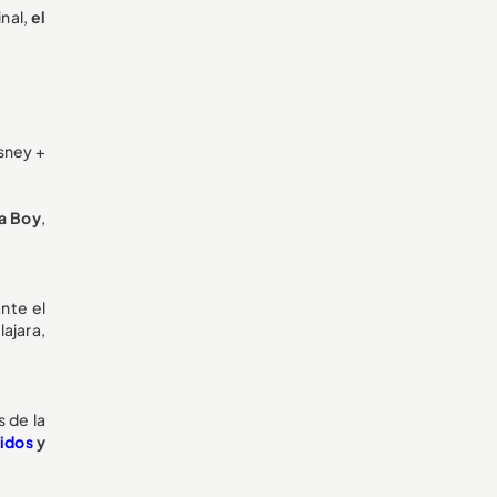
inal,
el
isney +
na Boy
,
nte el
ajara,
 de la
idos
y