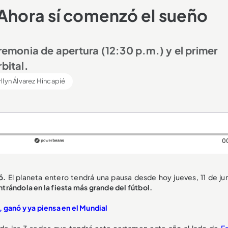
 Ahora sí comenzó el sueño
eremonia de apertura (12:30 p.m.) y el primer
bital.
llyn Álvarez Hincapié
0
ó.
El planeta entero tendrá una pausa desde hoy jueves, 11 de jun
trándola en la fiesta más grande del fútbol.
 ganó y ya piensa en el Mundial
de las 3 sedes que tendrá este certamen este año al lado de
E