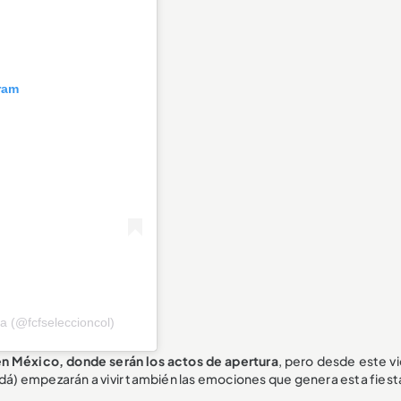
ram
a (@fcfseleccioncol)
en México, donde serán los actos de apertura
, pero desde este vi
adá) empezarán a vivir también las emociones que genera esta fiest