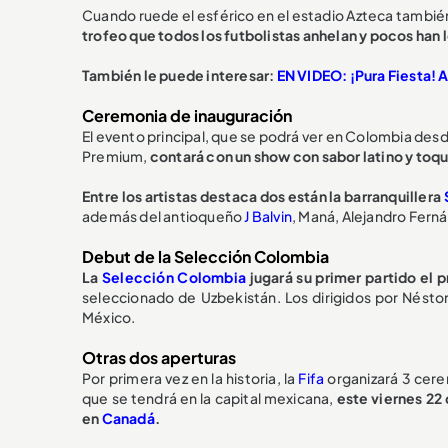
Cuando ruede el esférico en el estadio Azteca también 
trofeo que todos los futbolistas anhelan y pocos han 
También le puede interesar:
EN VIDEO: ¡Pura Fiesta! A
Ceremonia de inauguración
El evento principal, que se podrá ver en Colombia desde
Premium,
contará con un show con sabor latino y to
Entre los artistas destaca dos están la barranquillera
además del antioqueño
J Balvin
, Maná, Alejandro Ferná
Debut de la Selección Colombia
La
Selección Colombia
jugará su primer partido el 
seleccionado de Uzbekistán. Los dirigidos por Néstor
México.
Otras dos aperturas
Por primera vez en la historia, la
Fifa
organizará 3 cere
que se tendrá en la capital mexicana,
este viernes 22 
en
Canadá
.