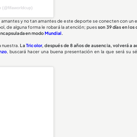
 (@fifaworldcup)
s, amantes y no tan amantes de este deporte se conecten con un 
ol, de alguna forma le robará la atención; pues
son 39 días en los
a encapsulada en modo
Mundial
.
a nuestra.
La
Tricolor
, después de 8 años de ausencia, volverá a a
nzo
, buscará hacer una buena presentación en la que será su s