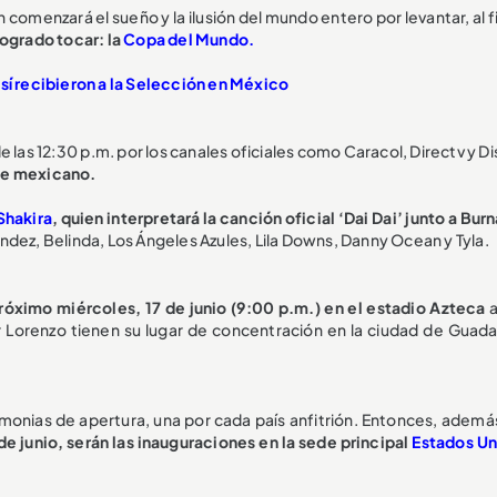
comenzará el sueño y la ilusión del mundo entero por levantar, al f
logrado tocar: la
Copa del Mundo.
sí recibieron a la Selección en México
 las 12:30 p.m. por los canales oficiales como Caracol, Directv y D
que mexicano.
Shakira
, quien interpretará la canción oficial ‘Dai Dai’ junto a Bur
ndez, Belinda, Los Ángeles Azules, Lila Downs, Danny Ocean y Tyla.
próximo miércoles, 17 de junio (9:00 p.m.) en el estadio Azteca
a
 Lorenzo tienen su lugar de concentración en la ciudad de Guadal
monias de apertura, una por cada país anfitrión. Entonces, además
de junio, serán las inauguraciones en la sede principal
Estados Un