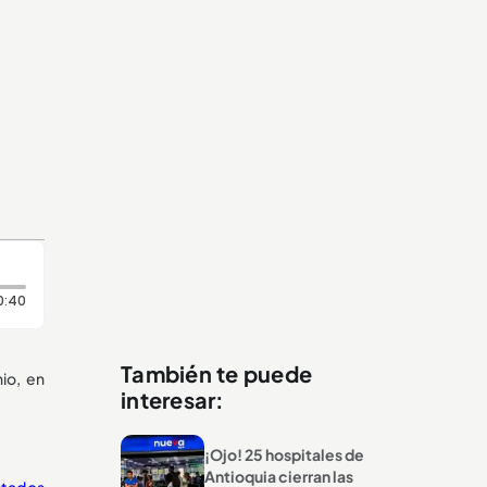
Duración: 40 segundos
0:40
También te puede
io, en
interesar:
¡Ojo! 25 hospitales de
Antioquia cierran las
stados