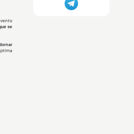
evento
 que se
dornar
éptima