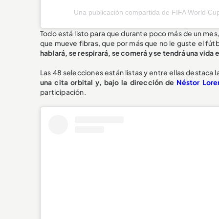
Una publicación compartida de FIFA World Cup
Todo está listo para que durante poco más de un me
que mueve fibras, que por más que no le guste el fútb
hablará, se respirará, se comerá y se tendrá una vid
Las 48 selecciones están listas y entre ellas destaca l
una cita orbital y, bajo la dirección de
Néstor Lore
participación.