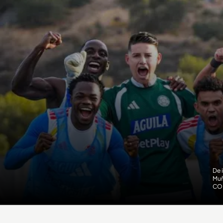
De 
Muñ
CO