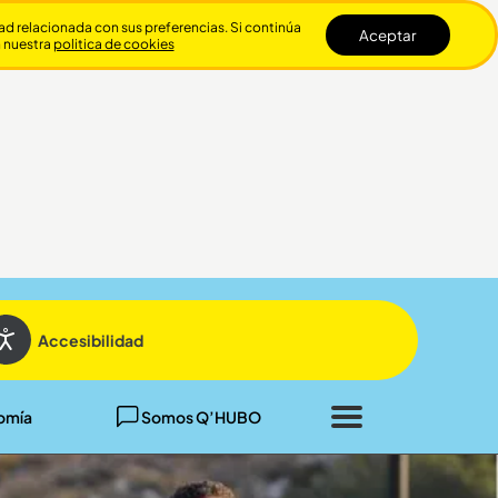
dad relacionada con sus preferencias. Si continúa
Aceptar
n nuestra
politica de cookies
Cerrar
Accesibilidad
omía
Somos Q’HUBO