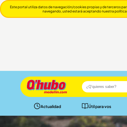
Este portal utiliza datos de navegación/cookies propias y de terceros par
navegando, usted estará aceptando nuestra política
Actualidad
Útil para vos