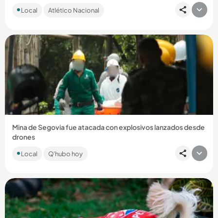
El antioqueño fue detenido en el aeropuerto de Miami,
Local
Atlético Nacional
Estados Unidos, intentando ingresar pastillas de
hidrocodona....
Compartir Noticia
Mina de Segovia fue atacada con explosivos lanzados desde
drones
Las autoridades señalan al frente 4 de las disidencias de las
Local
Q'hubo hoy
Farc como los responsables. Dos personas resultaron
lesionadas....