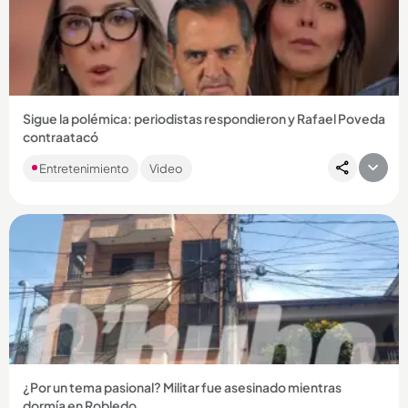
Sigue la polémica: periodistas respondieron y Rafael Poveda
contraatacó
Las denuncias sobre un presunto abuso sexual se han
Entretenimiento
Video
trasladado a las redes y la gente ya hasta le ha sacado
memes a la situación....
Compartir Noticia
¿Por un tema pasional? Militar fue asesinado mientras
dormía en Robledo