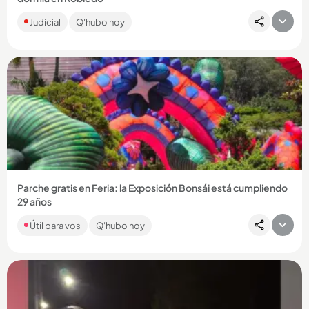
La víctima, César Augusto Hurtado Parra, era suboficial activo
Judicial
Q'hubo hoy
del Ejército. Fue sorprendido cuando estaba durmiendo y
atacado...
Compartir Noticia
Parche gratis en Feria: la Exposición Bonsái está cumpliendo
29 años
Con música, deporte, árboles y color, el centro comercial
Útil para vos
Q'hubo hoy
Sandiego tendrá actividades gratuitas en agosto con motivo
de la...