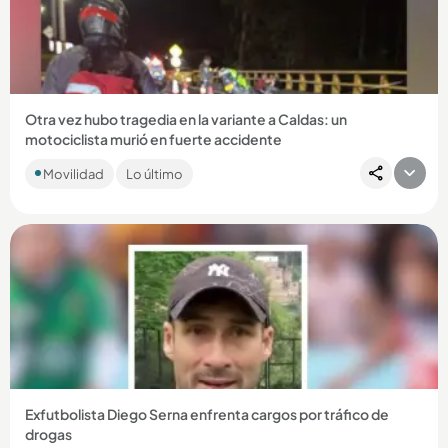
Compartir Noticia
Otra vez hubo tragedia en la variante a Caldas: un
motociclista murió en fuerte accidente
La víctima se movilizaba en sentido norte - sur y habría
Movilidad
Lo último
colisionado con otro vehículo en jurisdicción de La Estrella. ...
Compartir Noticia
Exfutbolista Diego Serna enfrenta cargos por tráfico de
drogas