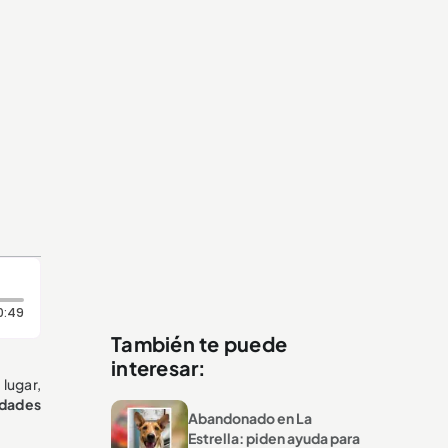
Duración: 49 segundos
0:49
También te puede
interesar:
lugar,
idades
Abandonado en La
Estrella: piden ayuda para