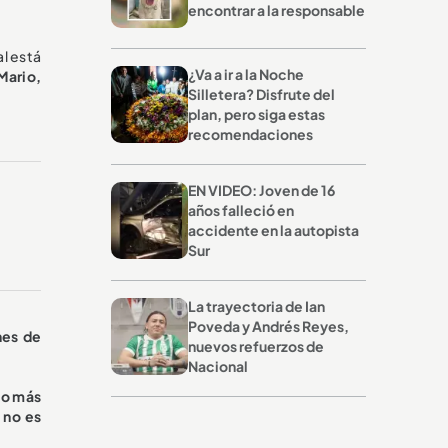
encontrar a la responsable
al está
¿Va a ir a la Noche
Mario,
Silletera? Disfrute del
plan, pero siga estas
recomendaciones
EN VIDEO: Joven de 16
años falleció en
accidente en la autopista
Sur
La trayectoria de Ian
Poveda y Andrés Reyes,
nes de
nuevos refuerzos de
Nacional
o más
 no es