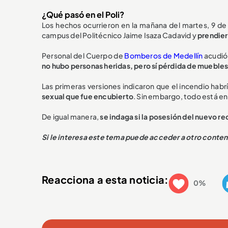
¿Qué pasó en el Poli?
Los hechos ocurrieron en la mañana del martes, 9 d
campus del Politécnico Jaime Isaza Cadavid y
prendier
Personal del Cuerpo de
Bomberos de Medellín
acudió 
no hubo personas heridas, pero sí pérdida de mueble
Las primeras versiones indicaron que el incendio habr
sexual que fue encubierto
. Sin embargo, todo está en
De igual manera,
se indaga si la posesión del nuevo re
Si le interesa este tema puede acceder a otro conte
Reacciona a esta noticia:
0%