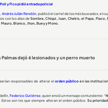
li y Fico pidió entrada policial
a,
Andrés Julián Rendón
, publicó el cartel de los más buscados, el cu
s con los alias de
Sombra, Chiqui, Juan, Chekis, el Papa, Flaco, 
, Mauro, Blanco, Jhon, Buey y Mono.
Palmas dejó 6 lesionados y un perro muerto
serían responsables de alterar el
orden público
en las institucio
ellín,
Federico Gutiérrez
, quien envió un mensaje contundente: “
N
. Estos son los que siempre alteran el orden público.
Su prioridad