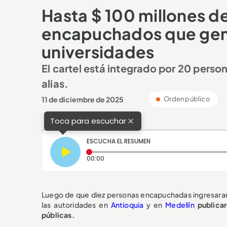
Hasta $ 100 millones 
encapuchados que gene
universidades
El cartel está integrado por 20 pers
alias.
11 de diciembre de 2025
Orden público
×
Toca para escuchar
ESCUCHA EL RESUMEN
Tiempo transcurrido: 0 segundos
00:00
Luego de que diez personas encapuchadas ingresaran a 
las autoridades en
Antioquia
y en
Medellín
publica
públicas.