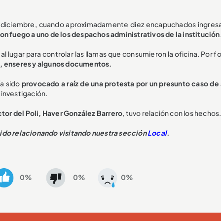
e diciembre, cuando aproximadamente diez encapuchados ingresa
on fuego a uno de los despachos administrativos de la institución
al lugar para controlar las llamas que consumieron la oficina. Por f
s, enseres y algunos documentos.
ía sido
provocado a raíz de una protesta por un presunto caso de
 investigación.
ctor del Poli, Haver González Barrero
, tuvo relación con los hechos
nido relacionando visitando nuestra sección
Local
.
0%
0%
0%