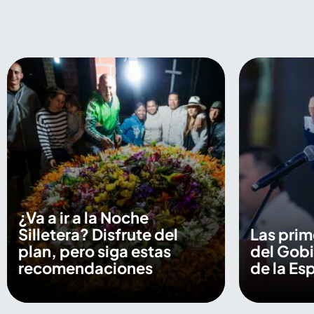
¿Va a ir a la Noche
Silletera? Disfrute del
Las prim
plan, pero siga estas
del Gob
recomendaciones
de la Esp