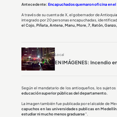
Antecedente:
Encapuchados quemaron oficina en el Po
A través de su cuenta de X, el gobernador de Antioqui
integrado por 20 personas encapuchadas, identificado
el Cojo, Piñata, Antena, Manu, More, 7, Ratón, Ganzo
Local
EN IMÁGENES: Incendio en 
Según el mandatario de los antioqueños, los sujetos 
educación superior públicas del departamento.
La imagen también fue publicada por el alcalde de Med
capuchos en las universidades publicas en Medellín
estudiar ni mucho menos graduarse
”.