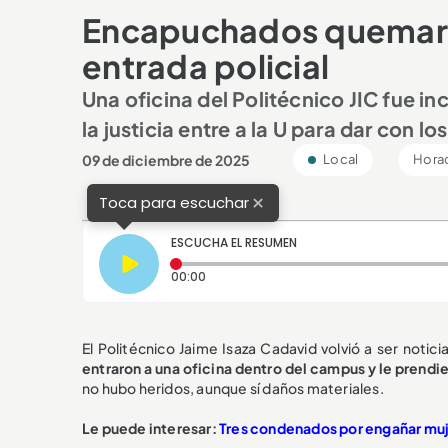
Encapuchados quemaron 
entrada policial
Una oficina del Politécnico JIC fue 
la justicia entre a la U para dar con l
09 de diciembre de 2025
Local
Horac
×
Toca para escuchar
ESCUCHA EL RESUMEN
Tiempo transcurrido: 0 segundos
00:00
El Politécnico Jaime Isaza Cadavid volvió a ser noti
entraron a una oficina dentro del campus y le prendi
no hubo heridos, aunque sí daños materiales.
Le puede interesar:
Tres condenados por engañar muje