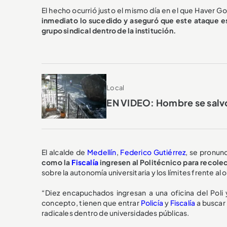
El hecho ocurrió justo el mismo día en el que Haver G
inmediato lo sucedido y aseguró que este ataque est
grupo sindical dentro de la institución.
Local
EN VIDEO: Hombre se salvó
El alcalde de
Medellín
,
Federico Gutiérrez
, se pronun
como la
Fiscalía
ingresen al Politécnico para recolec
sobre la autonomía universitaria y los límites frente al 
“Diez encapuchados ingresan a una oficina del Pol
concepto, tienen que entrar
Policía
y
Fiscalía
a buscar 
radicales dentro de universidades públicas.