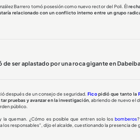
onzález Barrero tomó posesión como nuevo rector del Poli. Él
rech
aría relacionado con un conflicto interno entre un grupo radica
 de ser aplastado por una roca gigante en Dabeib
ció después de un consejo de seguridad.
Fico
pidió que tanto la
tar pruebas y avanzar en la investigación
, abriendo de nuevo el 
orden público.
i y la queman. ¿Cómo es posible que entren solo los
bomberos
?
a los responsables”, dijo el alcalde, cuestionando la presencia de