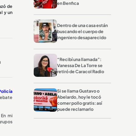
en Benfica
azó de
l y un
Dentro de una casa están
buscando el cuerpo de
ingeniero desaparecido
“Recibí una llamada”:
a
Vanessa De La Torre se
retiró de Caracol Radio
Si se llama Gustavo o
Policía
Abelardo, hoy le tocó
debate
comer pollo gratis: así
puede reclamarlo
 En mi
 grupos