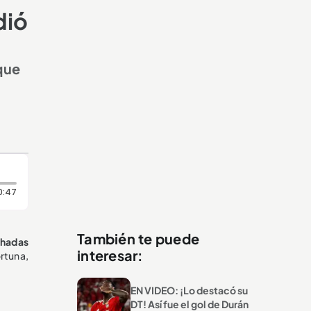
dió
que
Duración: 47 segundos
0:47
También te puede
chadas
interesar:
rtuna,
EN VIDEO: ¡Lo destacó su
DT! Así fue el gol de Durán