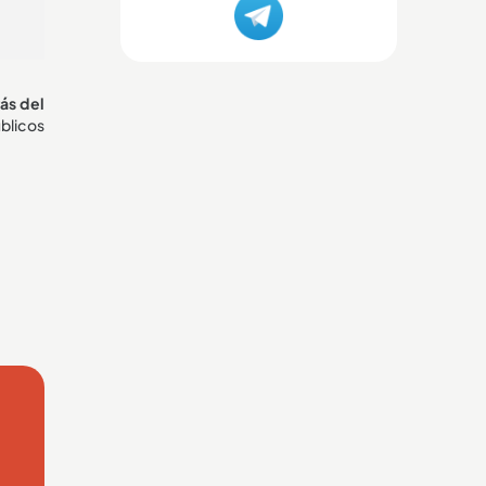
ás del
úblicos