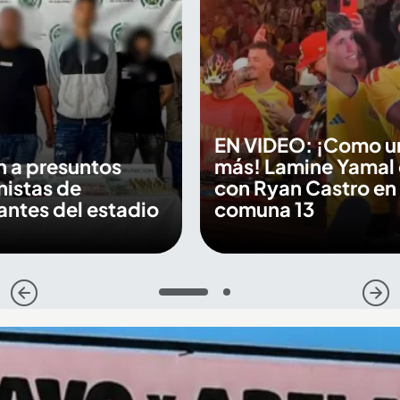
EN VIDEO: ¡Como u
 a presuntos
más! Lamine Yamal
nistas de
con Ryan Castro en 
ntes del estadio
comuna 13
1
2