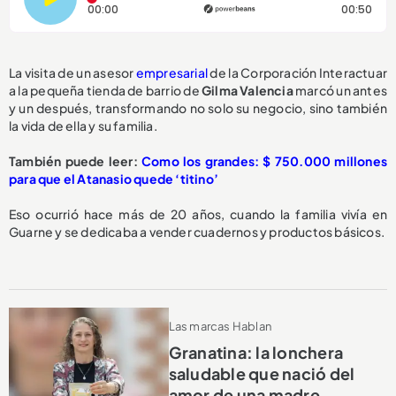
Tiempo transcurrido: 0 segundos
Dura
00:00
00:50
La visita de un asesor
empresarial
de la Corporación Interactuar
a la pequeña tienda de barrio de
Gilma Valencia
marcó un antes
y un después, transformando no solo su negocio, sino también
la vida de ella y su familia.
También puede leer:
Como los grandes: $ 750.000 millones
para que el Atanasio quede ‘titino’
Eso ocurrió hace más de 20 años, cuando la familia vivía en
Guarne y se dedicaba a vender cuadernos y productos básicos.
Las marcas Hablan
Granatina: la lonchera
saludable que nació del
amor de una madre