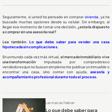
Seguramente, si usted ha pensado en comprar
vivienda
, ya ha
buscado muchas opciones desde su celular. Sin embargo, al
llegar ese momento de tomar una decisión,
¿estaría dispuesto
a comprar sin una asesoría real?
Lea también:
Lo que debe saber para vender una casa
hipotecada sin complicaciones.
En un mundo cada vez más virtual,
el mercado inmobiliario vive
una transformación
impulsada por compradores o
vendedores que no buscan simplemente publicar un inmueble o
encontrar una casa, sino contar con ayuda,
asesoría y
acompañamiento profesional durante todo el proceso
.
Las marcas Hablan
Lo que debe saber para