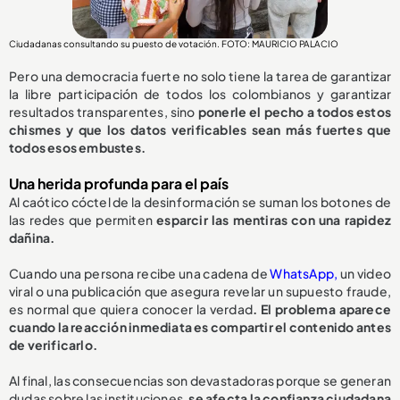
Ciudadanas consultando su puesto de votación. FOTO: MAURICIO PALACIO
Pero una democracia fuerte no solo tiene la tarea de garantizar
la libre participación de todos los colombianos y garantizar
resultados transparentes, sino
ponerle el pecho a todos estos
chismes y que los datos verificables sean más fuertes que
todos esos embustes.
Una herida profunda para el país
Al caótico cóctel de la desinformación se suman los botones de
las redes que permiten
esparcir las mentiras con una rapidez
dañina.
Cuando una persona recibe una cadena de
WhatsApp,
un video
viral o una publicación que asegura revelar un supuesto fraude,
es normal que quiera conocer la verdad
. El problema aparece
cuando la reacción inmediata es compartir el contenido antes
de verificarlo.
Al final, las consecuencias son devastadoras porque se generan
dudas sobre las instituciones,
se afecta la confianza ciudadana