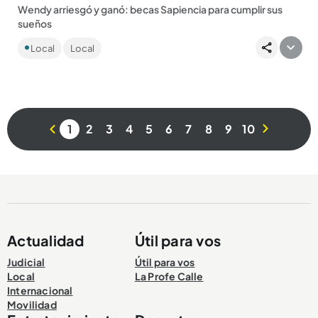
Wendy arriesgó y ganó: becas Sapiencia para cumplir sus
sueños
La joven de Buenos Aires aprovechó la beca que le otorgó
Local
Local
Sapiencia y está a punto de ser magíster. Hay nueva
convocatoria,...
1
2
3
4
5
6
7
8
9
10
Compartir Noticia
Actualidad
Útil para vos
Judicial
Útil para vos
Local
La Profe Calle
Internacional
Movilidad