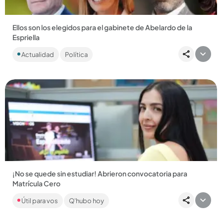
Ellos son los elegidos para el gabinete de Abelardo de la
Espriella
De la Espriella presenta a su equipo ministerial: expertos
Actualidad
Política
listos para enfrentar los retos de Colombia desde el 7 de
agosto....
Compartir Noticia
¡No se quede sin estudiar! Abrieron convocatoria para
Matrícula Cero
La convocatoria hace parte de los programas Matricula Cero
Útil para vos
Q'hubo hoy
y EstudIA, y cubre hasta el 100 % de los costos de matrícula....