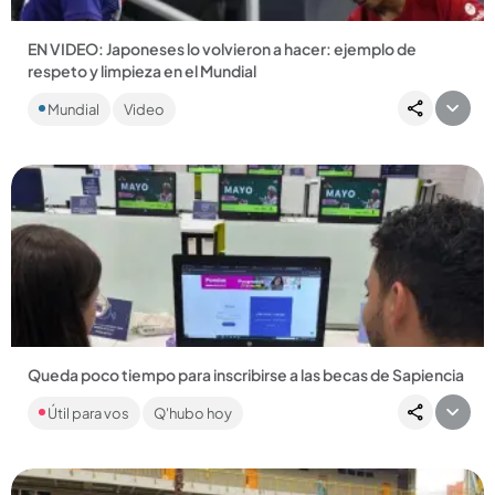
EN VIDEO: Japoneses lo volvieron a hacer: ejemplo de
respeto y limpieza en el Mundial
La cultura cívica de los japoneses una vez más es noticia en el
Mundial
Video
mundo y da ejemplo de buen comportamiento en el
Mundial....
Compartir Noticia
Queda poco tiempo para inscribirse a las becas de Sapiencia
Hay 1300 becas que hacen parte de una convocatoria de
Útil para vos
Q'hubo hoy
educación superior que incluye, además, créditos
condonables....