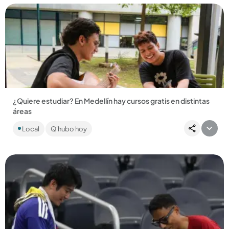
Compartir Noticia
¿Quiere estudiar? En Medellín hay cursos gratis en distintas
áreas
Los cursos son virtuales y hasta ahora hay 16.000 personas
Local
Q'hubo hoy
inscritas de las 50.000 que la plataforma puede albergar.
Conozca...
Compartir Noticia