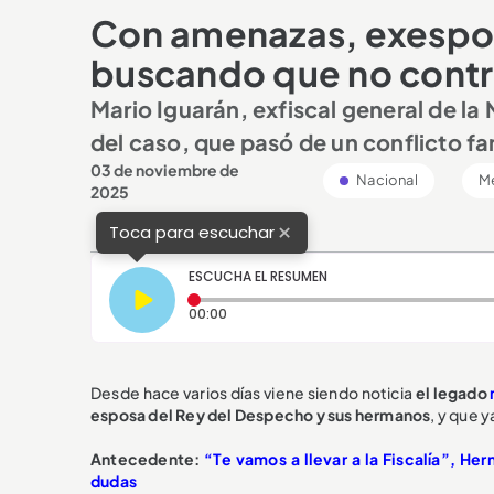
Con amenazas, exespos
buscando que no contr
Mario Iguarán, exfiscal general de 
del caso, que pasó de un conflicto fam
03 de noviembre de
Nacional
Me
2025
×
Toca para escuchar
ESCUCHA EL RESUMEN
Tiempo transcurrido: 0 segundos
00:00
Desde hace varios días viene siendo noticia
el legado
esposa del Rey del Despecho y sus hermanos
, y que y
Antecedente:
“Te vamos a llevar a la Fiscalía”, H
dudas