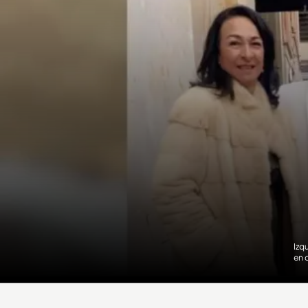
Izq
en 