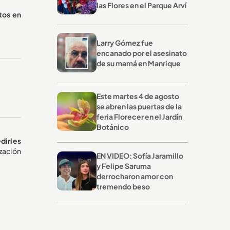
las Flores en el Parque Arví
tos en
Larry Gómez fue
encanado por el asesinato
de su mamá en Manrique
Este martes 4 de agosto
se abren las puertas de la
feria Florecer en el Jardín
Botánico
dirles
ización
EN VIDEO: Sofía Jaramillo
y Felipe Saruma
derrocharon amor con
tremendo beso