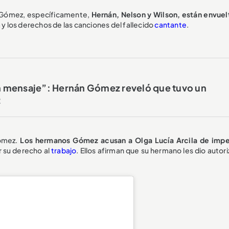
s Gómez, específicamente,
Hernán, Nelson y Wilson, están envuel
 y los derechos de las canciones del fallecido
cantante
.
n mensaje”: Hernán Gómez reveló que tuvo un
z
Gómez.
Los hermanos Gómez acusan a Olga Lucía Arcila de impe
r su derecho al
trabajo
. Ellos afirman que su hermano les dio autor