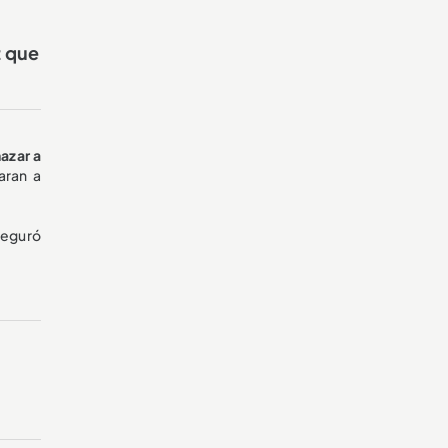
z que
azar a
aran a
seguró