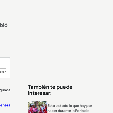
abló
Duración: 47 segundos
0:47
También te puede
egunda
interesar:
genera
Esto es todo lo que hay por
hacer durante la Feria de