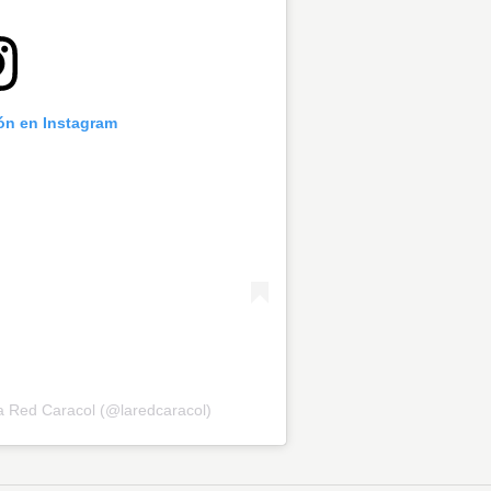
ión en Instagram
a Red Caracol (@laredcaracol)