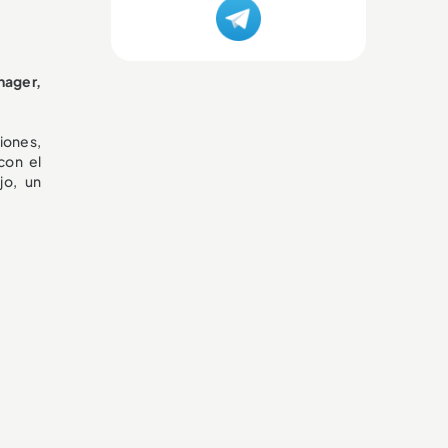
ager,
iones,
con el
jo, un