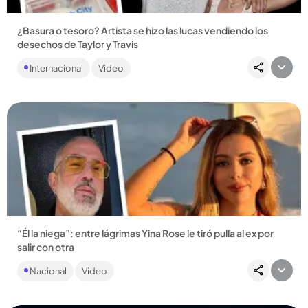
¿Basura o tesoro? Artista se hizo las lucas vendiendo los
desechos de Taylor y Travis
Justin Gignac recogió basura del matrimonio de Taylor Swift y
Internacional
Video
Travis Kelce y la vendió en menos de 24 horas....
Compartir Noticia
“Él la niega”: entre lágrimas Yina Rose le tiró pulla al ex por
salir con otra
“Lo más increíble es que él la niega siempre, a mis hijas y a mí
Nacional
Video
siempre nos la niega”, dijo Yina Rose y la polémica salpica...