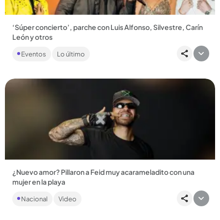
‘Súper concierto’, parche con Luis Alfonso, Silvestre, Carín
León y otros
Si usted es de los que le gustan los parches donde le suenan
Eventos
Lo último
de todo, el ‘Súper concierto’ puede ser el evento que más
se...
Compartir Noticia
¿Nuevo amor? Pillaron a Feid muy acarameladito con una
mujer en la playa
Al paisa lo grabaron mientras disfrutaba de la playa en
Nacional
Video
Marbella, España. Se desconoce la identidad de la mujer que
lo acompañaba....