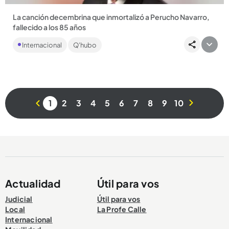
La canción decembrina que inmortalizó a Perucho Navarro,
fallecido a los 85 años
La leyenda de la música tropical murió en España y se había
Internacional
Q'hubo
despedido de los escenarios en una Feria de las Flores....
1
2
3
4
5
6
7
8
9
10
Compartir Noticia
Actualidad
Útil para vos
Judicial
Útil para vos
Local
La Profe Calle
Internacional