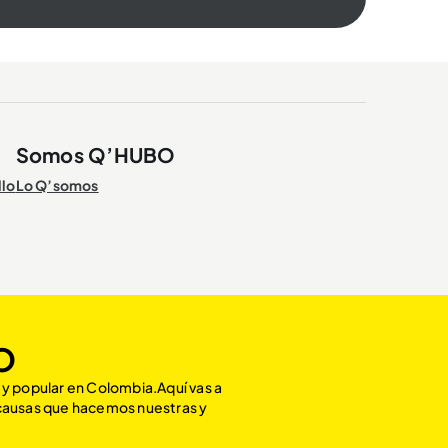
Somos Q’HUBO
llo
Lo Q’somos
O
 y popular en Colombia.Aquí vas a
 causas que hacemos nuestras y