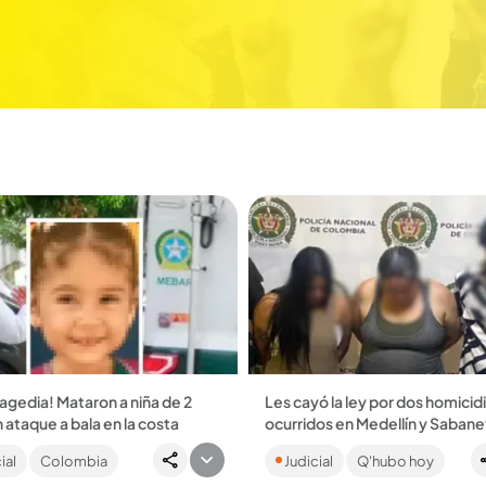
agedia! Mataron a niña de 2
Les cayó la ley por dos homicid
 ataque a bala en la costa
ocurridos en Medellín y Sabane
tado ocurrió cuando la niña
Las víctimas fueron identificad
ial
Colombia
Judicial
Q'hubo hoy
con su madre en la puerta de
como José Israel González Sara
nadería. Autoridades ofrecen
David Giraldo Sarria. Los cuatr