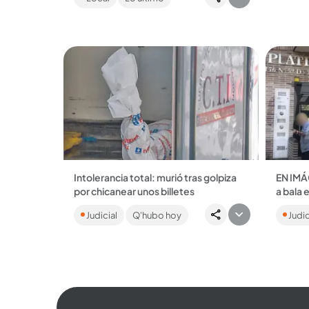
hasta $
Autodefensas Campesinas de
Córdoba y Urabá....
Intolerancia total: murió tras golpiza
EN IMÁ
por chicanear unos billetes
a bala 
Imeiro Alejandro Tejada Escalante
Fueron
Judicial
Q'hubo hoy
Judic
estaba en el parque de Cisneros
en meno
donde comenzó a alardear de tener
del sur 
unos billetes de 100.000...