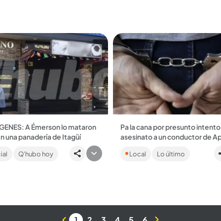
 20 millones...
enviados a prisión...
GENES: A Émerson lo mataron
Pa la cana por presunto intento
en una panadería de Itagüí
asesinato a un conductor de A
 dos los hombres asesinados
La víctima fue herida con arma 
ial
Q'hubo hoy
Local
Lo último
s de 8 horas en ese municipio
cuando llevaba el servicio a Gir
del Valle de Aburrá....
Por fortuna se pudo defender y
al señalado...
1
2
3
4
5
6