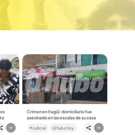
ios
Crimen en Itagüí: domiciliario fue
ta
asesinado en las escalas de su casa
as
Jason Meyer Rodríguez Villegas, de 24
Judicial
Q'hubo hoy
za y
años, caminaba del segundo al tercer
o fueron
piso cuando fue interceptado por el