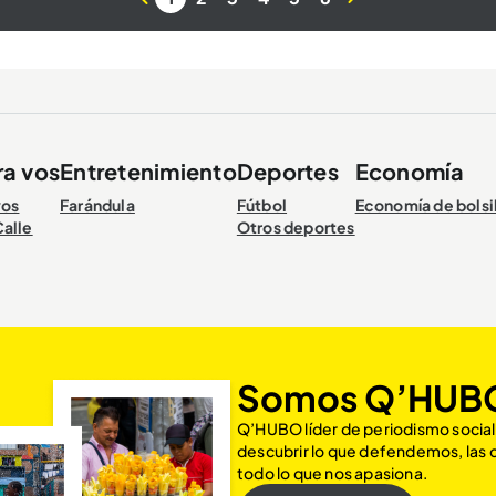
ra vos
Entretenimiento
Deportes
Economía
vos
Farándula
Fútbol
Economía de bolsi
Calle
Otros deportes
Somos Q’HUB
Q’HUBO líder de periodismo social
descubrir lo que defendemos, las
todo lo que nos apasiona.