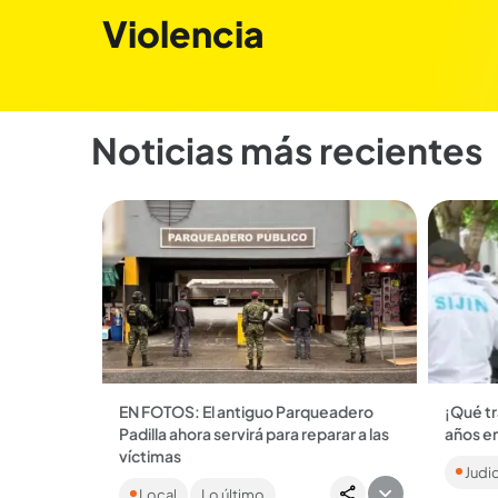
Violencia
Noticias más recientes
EN FOTOS: El antiguo Parqueadero
¡Qué tr
Padilla ahora servirá para reparar a las
años en
El aten
víctimas
Judic
estaba 
Según la Fiscalía, en ese lugar operaba
una pa
Local
Lo último
un centro financiero y logístico de las