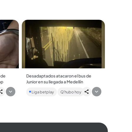
sicario que...
 de
Desadaptados atacaron el bus de
pp
Junior en su llegada a Medellín
blanca
Piedras, botellas y huevos fueron
Liga betplay
Q'hubo hoy
ardota.
lanzados luego de salir del aeropuerto
 retuvo
José María Córdova, en Rionegro
(Oriente antioqueño)...