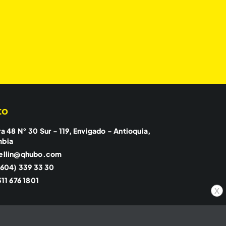
to
a 48 N° 30 Sur - 119, Envigado - Antioquia,
mbia
ellin@qhubo.com
(604) 339 33 30
11 676 1801
x