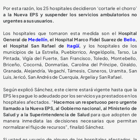
Por esta razón, los 25 hospitales decidieron ‘cortarle el chorro’
a la Nueva EPS y suspender los servicios ambulatorios no
urgentes a sus usuarios.
Los hospitales que tomaron esta medida son el
Hospital
General de
Medellín
, el Hospital Marco Fidel Suarez de
Bello
,
el Hospital San Rafael de
Itagüí
,
y los hospitales de los
municipios de La Estrella, Pueblorrico, Angelópolis, Tarso, La
Pintada, Vigía del Fuerte, San Francisco, Toledo, Montebello,
Briceño, Cocorná, Donmatías, Carolina del Príncipe, Giraldo,
Granada, Alejandría, Vegachí, Támesis, Cisneros, Uramita, San
Luis, Jericó, San Andrés de Cuerquia, Argelia y San Rafael.
Según explicó Sánchez, este cierre estará vigente hasta que la
EPS les pague lo adeudado por los servicios ya prestados en los
hospitales afectados. “
Hacemos un respetuoso pero urgente
llamado a la Nueva EPS, al Gobierno nacional, al Ministerio de
Salud y a la Superintendencia de Salud
para que adopten de
manera inmediata las decisiones necesarias que permitan
normalizar el flujo de recursos”, finalizó Sánchez.
Si usted es usuario de alguno de los hospitales afectados, la