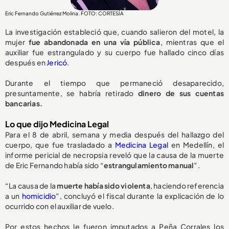
Eric Fernando Gutiérrez Molina. FOTO: CORTESÍA
La investigación estableció que, cuando salieron del motel, la
mujer
fue abandonada en una vía pública
, mientras que el
auxiliar fue estrangulado y su cuerpo fue hallado cinco días
después en
Jericó
.
Durante el tiempo que permaneció desaparecido,
presuntamente, se habría retirado
dinero de sus cuentas
bancarias.
Lo que dijo Medicina Legal
Para el 8 de abril, semana y media después del hallazgo del
cuerpo, que fue trasladado a
Medicina Legal
en Medellín, el
informe pericial de necropsia reveló que la causa de la muerte
de Eric Fernando había sido “
estrangulamiento manual
”.
“La causa de la
muerte había sido violenta
, haciendo referencia
a un
homicidio
”, concluyó el fiscal durante la explicación de lo
ocurrido con el auxiliar de vuelo.
Por estos hechos le fueron imputados a Peña Corrales los