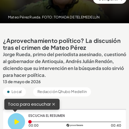
Mateo Pérez Rueda. FOTO: TOMADA DE TELEMEDELLÍN
¿Aprovechamiento político? La discusión
tras el crimen de Mateo Pérez
Jorge Rueda, primo del periodista asesinado, cuestionó
al gobernador de Antioquia, Andrés Julián Rendón,
diciendo que su intervención en la búsqueda solo sirvió
para hacer política.
13 de mayo de 2026
Local
Redacción Qhubo Medellin
×
Toca para escuchar
ESCUCHA EL RESUMEN
Tiempo transcurrido: 0 segundos
Dura
00:00
00:40