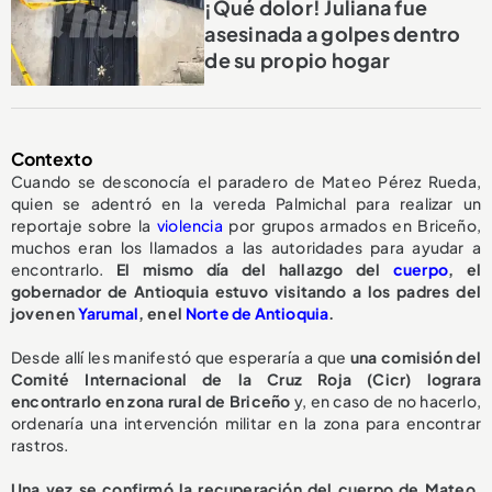
¡Qué dolor! Juliana fue
asesinada a golpes dentro
de su propio hogar
Contexto
Cuando se desconocía el paradero de Mateo Pérez Rueda,
quien se adentró en la vereda Palmichal para realizar un
reportaje sobre la
violencia
por grupos armados en Briceño,
muchos eran los llamados a las autoridades para ayudar a
encontrarlo.
El mismo día del hallazgo del
cuerpo
, el
gobernador de Antioquia estuvo visitando a los padres del
joven en
Yarumal
, en el
Norte de Antioquia
.
Desde allí les manifestó que esperaría a que
una comisión del
Comité Internacional de la Cruz Roja (Cicr) lograra
encontrarlo en zona rural de Briceño
y, en caso de no hacerlo,
ordenaría una intervención militar en la zona para encontrar
rastros.
Una vez se confirmó la recuperación del cuerpo de Mateo,