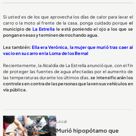
Si usted es de los que aprovecha los días de calor para lavar el
carro o la moto al frente de la casa, ponga cuidado porque
el
municipio de
La Estrella
le está poniendo el ojo a los que se
pongan en esas y terminen derrochando agua.
L
ea también:
Ella era Verónica, la mujer que murió tras caer al
vacio en su carro en la Loma de los Bernal
Recientemente, la Alcaldía de La Estrella anunció que, con el fin
de proteger las fuentes de agua afectadas por el aumento de
las temperaturas durante los últimos días,
se intensificarán los
controles en contra de las personas que laven sus vehículos en
vía pública.
Local
Murió hipopótamo que