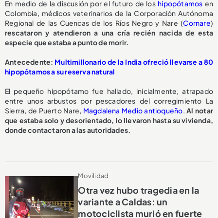
En medio de la discusión por el futuro de los
hipopótamos
en
Colombia, médicos veterinarios de la Corporación Autónoma
Regional de las Cuencas de los Ríos Negro y Nare (
Cornare
)
rescataron y atendieron a una cría recién nacida de esta
especie que estaba a punto de morir.
A
ntecedente:
Multimillonario de la India ofreció llevarse a 80
hipopótamos a su reserva natural
El pequeño hipopótamo fue hallado, inicialmente, atrapado
entre unos arbustos por pescadores del corregimiento La
Sierra, de Puerto Nare,
Magdalena Medio antioqueño
.
Al notar
que estaba solo y desorientado, lo llevaron hasta su vivienda,
donde contactaron a las autoridades.
Movilidad
Otra vez hubo tragedia en la
variante a Caldas: un
motociclista murió en fuerte