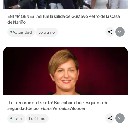
EN IMÁGENES: Así fue la salida de Gustavo Petro de la Casa
de Nariño
Petro se sacó la espinita y respondió a quienes decían que se
Actualidad
Lo último
quedaría en el poder....
Compartir Noticia
¡Le frenaron el decreto! Buscaban darle esquema de
seguridad de por vida a Verónica Alcocer
La exesposa de Gustavo Petro está siendo investigada por la
Local
Lo último
Fiscalía y salió del país misteriosamente....