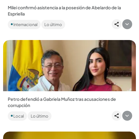
Milei confirmó asistencia a la posesión de Abelardo de la
Espriella
También asistirán los presidentes de Paraguay, de Chile y de
Internacional
Lo último
Ecuador, además del rey Felipe VI de España....
Compartir Noticia
Petro defendió a Gabriela Muñoz tras acusaciones de
corrupción
La creadora de contenido fue señalada por Angie Rodríguez
Local
Lo último
de ejercer influencia en la Aerocivil. Su caso fue comparado
con...