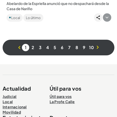
Abelardo de la Espriella anunció que no despachará desde la
Casa de Nariño
El mandatario electo también buscará que su posesión sea
Local
Lo último
en Cali. Además afirmó que cerrará varias embajadas. ...
1
2
3
4
5
6
7
8
9
10
Compartir Noticia
Actualidad
Útil para vos
Judicial
Útil para vos
Local
La Profe Calle
Internacional
Movilidad