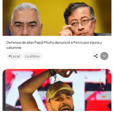
Compartir Noticia
Defensa de alias Papá Pitufo denunció a Petro por injuria y
calumnia
La denuncia ocurrió mientras alias Papá Pitufo enfrenta el
Local
Lo último
proceso de extradición a Colombia, con circular roja de
Interpol,...
Compartir Noticia