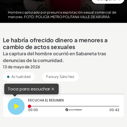
Hombre capturado por presunta explotación sexual comercial de
menores. FOTO: POLICÍA METROPOLITANA VALLE DE ABURRÁ
Le habría ofrecido dinero a menores a
cambio de actos sexuales
La captura del hombre ocurrió en Sabaneta tras
denuncias de la comunidad.
13 de mayo de 2026
Actualidad
Faisury Sánchez
×
Toca para escuchar
ESCUCHA EL RESUMEN
Tiempo transcurrido: 0 segundos
Dura
00:00
00:42