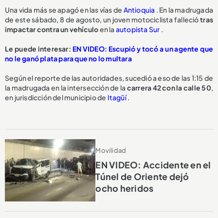
Una vida más se apagó en las vías de
Antioquia
. En la madrugada
de este sábado, 8 de agosto, un joven motociclista falleció
tras
impactar contra un vehículo
en la
autopista Sur
.
Le puede interesar:
EN VIDEO: Escupió y tocó a un agente que
no le ganó plata para que no lo multara
Según el reporte de las autoridades, sucedió a eso de las 1:15 de
la madrugada en la intersección de la
carrera 42 con la calle 50
,
en jurisdicción del municipio de
Itagüí
.
Movilidad
EN VIDEO: Accidente en el
Túnel de Oriente dejó
ocho heridos