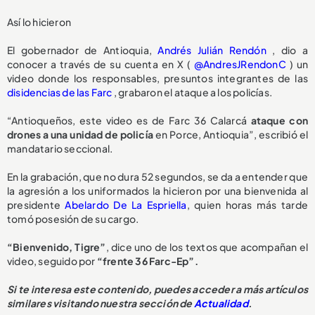
Así lo hicieron
El gobernador de Antioquia,
Andrés Julián Rendón
, dio a
conocer a través de su cuenta en X (
@AndresJRendonC
) un
video donde los responsables, presuntos integrantes de las
disidencias de las Farc
, grabaron el ataque a los policías.
“Antioqueños, este video es de Farc 36 Calarcá
ataque con
drones a una unidad de policía
en Porce, Antioquia”, escribió el
mandatario seccional.
En la grabación, que no dura 52 segundos, se da a entender que
la agresión a los uniformados la hicieron por una bienvenida al
presidente
Abelardo De La Espriella
, quien horas más tarde
tomó posesión de su cargo.
“Bienvenido, Tigre”
, dice uno de los textos que acompañan el
video, seguido por
“frente 36 Farc-Ep”.
Si te interesa este contenido, puedes acceder a más artículos
similares visitando nuestra sección de
Actualidad
.