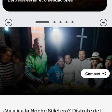
1
2
3
4
5
Compartir
¿Va a ir a la Noche Silletera? Disfrute del