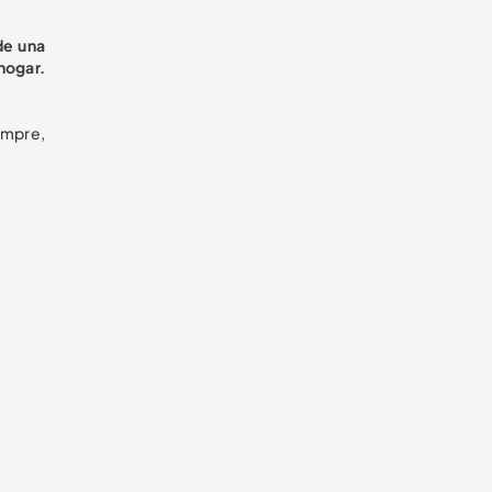
de una
hogar.
iempre,