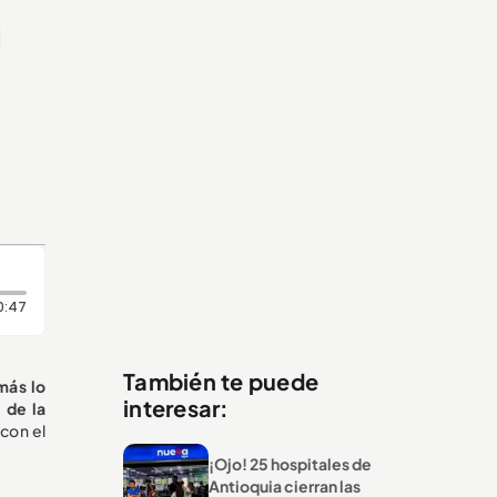
u
Duración: 47 segundos
0:47
También te puede
más lo
interesar:
 de la
 con el
¡Ojo! 25 hospitales de
Antioquia cierran las