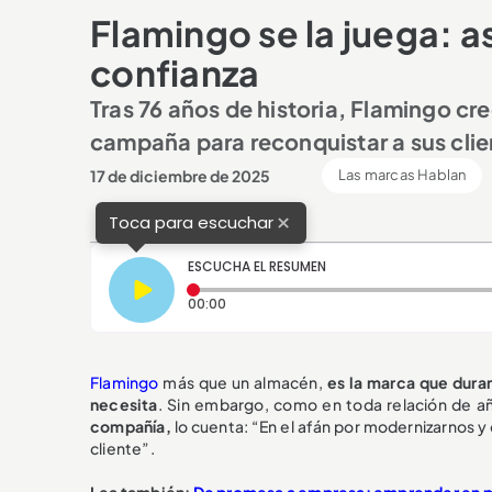
Flamingo se la juega: as
confianza
Tras 76 años de historia, Flamingo cr
campaña para reconquistar a sus clie
17 de diciembre de 2025
Las marcas Hablan
×
Toca para escuchar
ESCUCHA EL RESUMEN
Tiempo transcurrido: 0 segundos
00:00
Flamingo
más que un almacén,
es la marca que duran
necesita
. Sin embargo, como en toda relación de años
compañía,
lo cuenta: “En el afán por modernizarnos y c
cliente”.
Lea también:
De promesa a empresa: emprender en pare