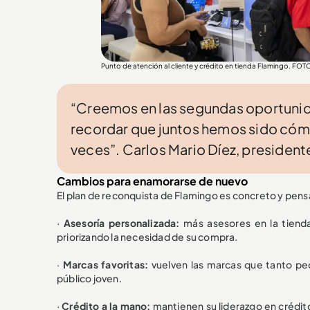
Punto de atención al cliente y crédito en tienda Flamingo. F
“Creemos en las segundas oportunid
recordar que juntos hemos sido cómpl
veces”. Carlos Mario Díez, presiden
Cambios para enamorarse de nuevo
El plan de reconquista de Flamingo es concreto y pens
·
Asesoría personalizada:
más asesores en la tienda
priorizando la necesidad de su compra.
·
Marcas favoritas:
vuelven las marcas que tanto pe
público joven.
·
Crédito a la mano:
mantienen su liderazgo en crédito