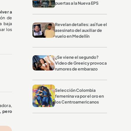
puertas a la Nueva EPS
olver a
zón de
la baja
Revelan detalles: así fue el
ar los
asesinato del auxiliar de
vuelo en Medellín
¿Se viene el segundo?
Video de Greeicy provoca
rumores de embarazo
Selección Colombia
femenina va por el oro en
los Centroamericanos
adora,
, pero