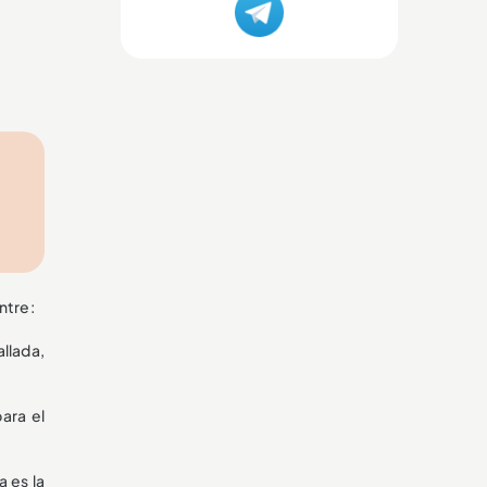
ntre:
llada,
ara el
a es la