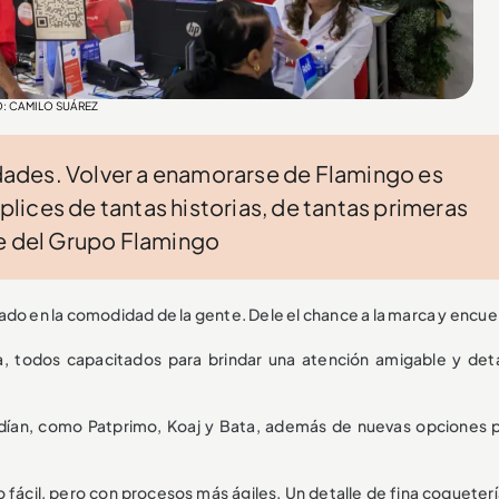
OTO: CAMILO SUÁREZ
ades. Volver a enamorarse de Flamingo es
ices de tantas historias, de tantas primeras
te del Grupo Flamingo
ado en la comodidad de la gente. Dele el chance a la marca y encue
, todos capacitados para brindar una atención amigable y deta
dían, como Patprimo, Koaj y Bata, además de nuevas opciones p
 fácil, pero con procesos más ágiles. Un detalle de fina coqueterí