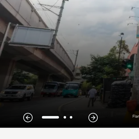
Fla
1
2
3