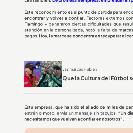
Este reconocimiento es el punto de partida para encon
encontrar y volver a confiar.
Factores externos co
Flamingo – generaron ciertas dificultades que resu
atención en la personalizada, notó la falta de marca
pagos.
Hoy, la marca se concentra en recuperar el c
Las marcas Hablan
Que la Cultura del Fútbol s
Esta empresa, que
ha sido el aliado de miles de pe
estrén o moto, envía un mensaje sin tapujos:
“Un dí
necesitamos que vuelvan a confiar en nosotros”.