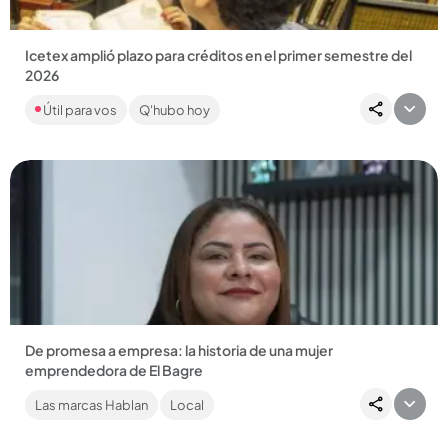
Icetex amplió plazo para créditos en el primer semestre del
2026
Las fechas varían según el programa; la más próxima es este
Útil para vos
Q'hubo hoy
13 de marzo....
Compartir Noticia
De promesa a empresa: la historia de una mujer
emprendedora de El Bagre
Impulsada por el deseo de transformar su vida y la de su
Las marcas Hablan
Local
comunidad, Kelys Johana Galindo Jiménez logró crear
empresa, generar...