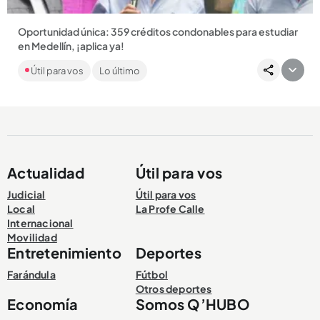
Oportunidad única: 359 créditos condonables para estudiar
en Medellín, ¡aplica ya!
La Alcaldía de Medellín lanzó una nueva convocatoria de los
Útil para vos
Lo último
Fondos Sapiencia para que más jóvenes puedan cumplir el
sueño...
Actualidad
Útil para vos
Compartir Noticia
Judicial
Útil para vos
Local
La Profe Calle
Internacional
Movilidad
Entretenimiento
Deportes
Farándula
Fútbol
Otros deportes
Economía
Somos Q’HUBO