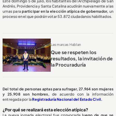
Este domingo 5 de julio, los habitantes del Archipiélago de San
Andrés, Providencia y Santa Catalina acudirán nuevamente a las
urnas para
participar en la elección atípica de gobernador,
un
proceso en el que podrán votar 53.872 ciudadanos habilitados.
Las marcas Hablan
Que se respeten los
resultados, la invitación de
la Procuraduría
Del total de personas aptas para sufragar, 27.964 son mujeres
y 25.908 son hombres,
de acuerdo con la información
entregada por la
Registraduría Nacional del Estado Civil.
¿Por qué se realizará esta elección atípica?
La nueva jornada electoral fue convocada
luego de que se