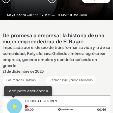
1
2
3
Kelys Johana Galindo. FOTO: CORTESÍA INTERACTUAR
De promesa a empresa: la historia de una
mujer emprendedora de El Bagre
Impulsada por el deseo de transformar su vida y la de su
comunidad, Kelys Johana Galindo Jiménez logró crear
empresa, generar empleo y continúa soñando en
grande.
21 de diciembre de 2025
Las marcas Hablan
Redacción Qhubo Medellin
×
Toca para escuchar
ESCUCHA EL RESUMEN
Tiempo transcurrido: 0 segundos
Dura
00:00
00:46