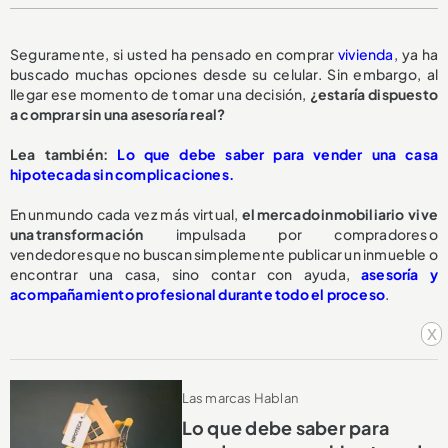
Seguramente, si usted ha pensado en comprar
vivienda
, ya ha
buscado muchas opciones desde su celular. Sin embargo, al
llegar ese momento de tomar una decisión,
¿estaría dispuesto
a comprar sin una asesoría real?
Lea también:
Lo que debe saber para vender una casa
hipotecada sin complicaciones.
En un mundo cada vez más virtual,
el mercado inmobiliario vive
una transformación
impulsada por compradores o
vendedores que no buscan simplemente publicar un inmueble o
encontrar una casa, sino contar con ayuda,
asesoría y
acompañamiento profesional durante todo el proceso
.
x
Las marcas Hablan
Lo que debe saber para