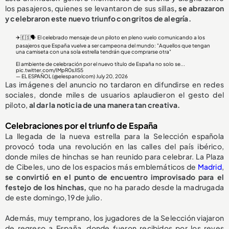
los pasajeros, quienes se levantaron de sus sillas
, se abrazaron
y celebraron este nuevo triunfo con gritos de alegría.
✈️🇪🇸🗣️ El celebrado mensaje de un piloto en pleno vuelo comunicando a los
pasajeros que España vuelve a ser campeona del mundo: "Aquellos que tengan
una camiseta con una sola estrella tendrán que comprarse otra"
El ambiente de celebración por el nuevo título de España no solo se...
pic.twitter.com/IMpR0sJlS5
— EL ESPAÑOL (@elespanolcom)
July 20, 2026
Las imágenes del anuncio no tardaron en difundirse en redes
sociales, donde miles de usuarios aplaudieron el gesto del
piloto,
al dar la noticia de una manera tan creativa.
Celebraciones por el triunfo de España
La llegada de la nueva estrella para la Selección española
provocó toda una revolución en las calles del país ibérico,
donde miles de hinchas se han reunido para celebrar. La Plaza
de Cibeles, uno de los espacios más emblemáticos de
Madrid
,
se convirtió en el punto de encuentro improvisado para el
festejo de los hinchas,
que no ha parado desde la madrugada
de este domingo, 19 de julio.
Además, muy temprano, los jugadores de la Selección viajaron
de regreso a España, donde fueron recibidos por los reyes