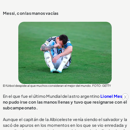
Messi, con las manos vacías
El fútbol despide al que muchos consideran el mejor del mundo. FOTO: GETTY
x
En el que fue el último Mundial del astro argentino
Lionel Messi
,
no pudo irse con las manos llenas y tuvo que resignarse con el
subcampeonato.
Aunque el capitán de la Albiceleste venía siendo el salvador y la
sacó de apuros en los momentos en los que se vio enredada y