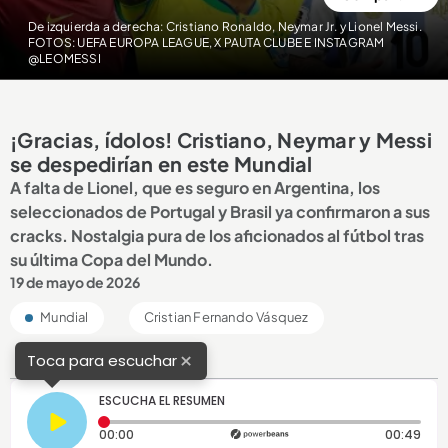
De izquierda a derecha: Cristiano Ronaldo, Neymar Jr. y Lionel Messi.
FOTOS: UEFA EUROPA LEAGUE, X PAUTA CLUBE E INSTAGRAM
@LEOMESSI
¡Gracias, ídolos! Cristiano, Neymar y Messi
se despedirían en este Mundial
A falta de Lionel, que es seguro en Argentina, los
seleccionados de Portugal y Brasil ya confirmaron a sus
cracks. Nostalgia pura de los aficionados al fútbol tras
su última Copa del Mundo.
19 de mayo de 2026
Mundial
Cristian Fernando Vásquez
×
Toca para escuchar
ESCUCHA EL RESUMEN
Tiempo transcurrido: 0 segundos
Dura
00:00
00:49