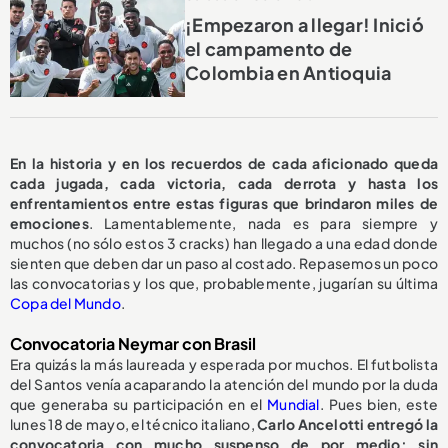
¡Empezaron a llegar! Inició
el campamento de
Colombia en Antioquia
En la historia y en los recuerdos de cada aficionado queda
cada jugada, cada victoria, cada derrota y hasta los
enfrentamientos entre estas figuras que brindaron miles de
emociones
. Lamentablemente, nada es para siempre y
muchos (no sólo estos 3 cracks) han llegado a una edad donde
sienten que deben dar un paso al costado. Repasemos un poco
las convocatorias y los que, probablemente, jugarían su última
Copa del Mundo
.
Convocatoria Neymar con Brasil
Era quizás la más laureada y esperada por muchos. El futbolista
del Santos venía acaparando la atención del mundo por la duda
que generaba su participación en el
Mundial
. Pues bien, este
lunes 18 de mayo, el técnico italiano,
Carlo Ancelotti entregó la
convocatoria con mucho suspenso de por medio; sin