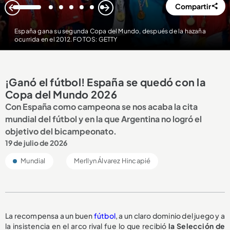
Compartir
1
2
3
4
5
6
7
España gana su segunda Copa del Mundo, después de la hazaña
ocurrida en el 2012. FOTOS: GETTY
¡Ganó el fútbol! España se quedó con la
Copa del Mundo 2026
Con España como campeona se nos acaba la cita
mundial del fútbol y en la que Argentina no logró el
objetivo del bicampeonato.
19 de julio de 2026
Mundial
Merllyn Álvarez Hincapié
La recompensa a un buen
fútbol
, a un claro dominio del juego y a
la insistencia en el arco rival fue lo que recibió
la Selección de