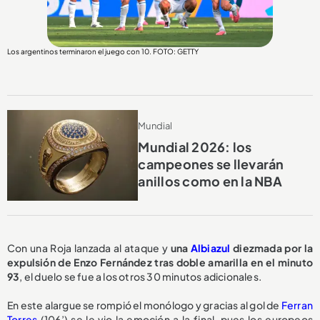
Los argentinos terminaron el juego con 10. FOTO: GETTY
Mundial
Mundial 2026: los
campeones se llevarán
anillos como en la NBA
Con una Roja lanzada al ataque y
una
Albiazul
diezmada por la
expulsión de Enzo Fernández tras doble amarilla en el minuto
93
, el duelo se fue a los otros 30 minutos adicionales.
En este alargue se rompió el monólogo y gracias al gol de
Ferran
Torres
(106’) se le vio la emoción a la final, pues los europeos