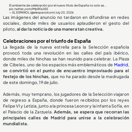
El ambiente de celebración por el nuevo título de España no solo se...
pic.twitter.com/IMpR0sJlS5
— EL ESPAÑOL (@elespanolcom)
July 20, 2026
Las imágenes del anuncio no tardaron en difundirse en redes
sociales, donde miles de usuarios aplaudieron el gesto del
piloto,
al dar la noticia de una manera tan creativa.
Celebraciones por el triunfo de España
La llegada de la nueva estrella para la Selección española
provocó toda una revolución en las calles del país ibérico,
donde miles de hinchas se han reunido para celebrar. La Plaza
de Cibeles, uno de los espacios más emblemáticos de
Madrid
,
se convirtió en el punto de encuentro improvisado para el
festejo de los hinchas,
que no ha parado desde la madrugada
de este domingo, 19 de julio.
Además, muy temprano, los jugadores de la Selección viajaron
de regreso a España, donde fueron recibidos por los reyes
Felipe VI y Letizia, junto a la princesa Leonor y la infanta Sofía, en
el Palacio de la Zarzuela.
Además, se espera que recorran las
principales calles de Madrid para unirse a la celebración
mundialista.