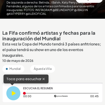
De izquierda a derecha: Belinda, J Balvin, Katy Perry y Alejandro
Fernández, algunos de los artistas confirmados para los eventos
inaugurales. FOTOS: INSTAGRAM @BELINDAPOP @JBALVIN
@KATYPERRY @ALEXOFICIAL
La Fifa confirmó artistas y fechas para la
inauguración del Mundial
Esta vez la Copa del Mundo tendrá 3 países anfitriones;
el paisa tendrá su show en uno de los eventos
inaugurales.
10 de mayo de 2026
Mundial
Águeda Villa
×
Toca para escuchar
ESCUCHA EL RESUMEN
Tiempo transcurrido: 0 segundos
Dura
00:00
00:45