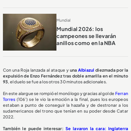
Mundial
Mundial 2026: los
campeones se llevarán
anillos como en la NBA
Con una Roja lanzada al ataque y
una
Albiazul
diezmada por la
expulsión de Enzo Fernández tras doble amarilla en el minuto
93
, el duelo se fue a los otros 30 minutos adicionales.
En este alargue se rompió el monólogo y gracias al gol de
Ferran
Torres
(106’) se le vio la emoción a la final, pues los europeos
estaban a punto de conseguir la hazaña y de destronar a los
sudamericanos del trono que tenían en su poder desde Catar
2022.
También le puede interesar:
Se lavaron la cara: Inglaterra