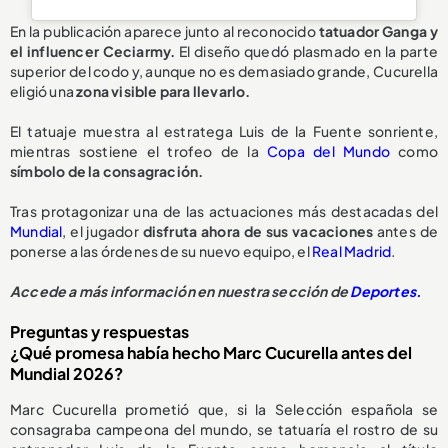
En la publicación aparece junto al reconocido
tatuador Ganga y
el influencer Ceciarmy.
El diseño quedó plasmado en la parte
superior del codo y, aunque no es demasiado grande, Cucurella
eligió una
zona visible para llevarlo.
El tatuaje muestra al estratega Luis de la Fuente sonriente,
mientras sostiene el trofeo de la
Copa del Mundo
como
símbolo de la consagración.
Tras protagonizar una de las actuaciones más destacadas del
Mundial
, el jugador
disfruta ahora de sus vacaciones
antes de
ponerse a las órdenes de su nuevo equipo, el
Real Madrid
.
Accede a más información en nuestra sección de
Deportes.
Preguntas y respuestas
¿Qué promesa había hecho Marc Cucurella antes del
Mundial 2026?
Marc Cucurella prometió que, si la Selección española se
consagraba campeona del mundo, se tatuaría el rostro de su