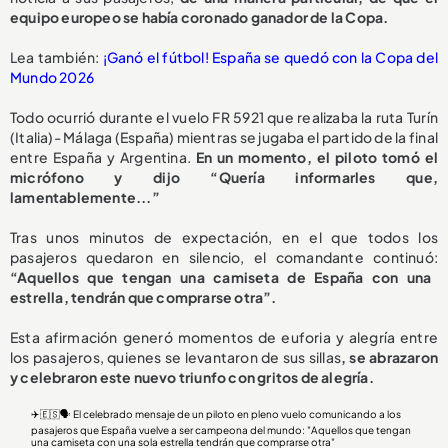
equipo europeo se había coronado ganador de la Copa.
Lea también:
¡Ganó el fútbol! España se quedó con la Copa del
Mundo 2026
Todo ocurrió durante el vuelo FR 5921 que realizaba la ruta Turín
(Italia)- Málaga (España) mientras se jugaba el partido de la final
entre España y Argentina.
En un momento, el piloto tomó el
micrófono y dijo “Quería informarles que,
lamentablemente...”
Tras unos minutos de expectación, en el que todos los
pasajeros quedaron en silencio, el comandante continuó:
“Aquellos que tengan una camiseta de España con una
estrella, tendrán que comprarse otra”.
Esta afirmación generó momentos de euforia y alegría entre
los pasajeros, quienes se levantaron de sus sillas
, se abrazaron
y celebraron este nuevo triunfo con gritos de alegría.
✈️🇪🇸🗣️ El celebrado mensaje de un piloto en pleno vuelo comunicando a los
pasajeros que España vuelve a ser campeona del mundo: "Aquellos que tengan
una camiseta con una sola estrella tendrán que comprarse otra"