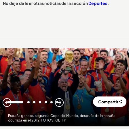
No deje de leer otras noticias de la sección
Deportes
.
Compartir
1
2
3
4
5
6
7
España gana su segunda Copa del Mundo, después de la hazaña
ocurrida en el 2012. FOTOS: GETTY