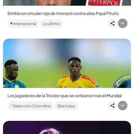
Emitieron circular roja de Interpol contra alias Papá Pitufo
La solicitud fue realizada por la Fiscalía en el 2025; este 9 de
Internacional
Lo último
julio fue aprobada tras cumplir con los requisitos....
Compartir Noticia
Los jugadores de la Tricolor que se cotizaron tras el Mundial
Tres jugadores de la Tricolor podrían cambiar de equipo luego
Selección Colombia
Qhe hubo
del Mundial 2026. ...