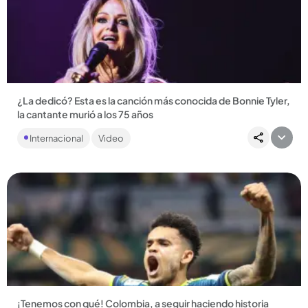
Compartir Noticia
¿La dedicó? Esta es la canción más conocida de Bonnie Tyler,
la cantante murió a los 75 años
En Medellín la canción es un clásico indiscutiple, ampliamente
Internacional
Video
conocida por varias generaciones. Sigue sonando en la
radio...
Compartir Noticia
¡Tenemos con qué! Colombia, a seguir haciendo historia