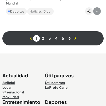
Mundial
La Selección Colombia buscará este martes, 7 de julio (3:00
Deportes
Noticias fútbol
p.m.) ante Suiza continuar el buen camino que trae en este
Mundial...
1
2
3
4
5
6
Compartir Noticia
Actualidad
Útil para vos
Judicial
Útil para vos
Local
La Profe Calle
Internacional
Movilidad
Entretenimiento
Deportes