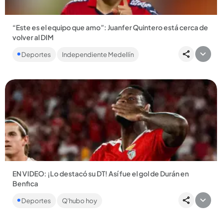
“Este es el equipo que amo”: Juanfer Quintero está cerca de
volver al DIM
Quintero rescindió su contrato con River Plate y quedó como
Deportes
Independiente Medellín
agente libre. Ahora, el antioqueño de 33 años estaría muy
cerca...
Compartir Noticia
EN VIDEO: ¡Lo destacó su DT! Así fue el gol de Durán en
Benfica
El colombiano marcó en el triunfo 6-1 del Benfica ante Hearts
Deportes
Q'hubo hoy
y consiguió su primer gol oficial con el conjunto portugués....