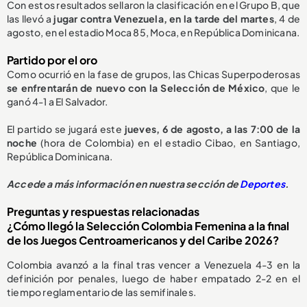
Con estos resultados sellaron la clasificación en el Grupo B, que
las llevó a
jugar contra Venezuela, en la tarde del martes
, 4 de
agosto, en el estadio Moca 85, Moca, en República Dominicana.
Partido por el oro
Como ocurrió en la fase de grupos, las Chicas Superpoderosas
se enfrentarán de nuevo con la
S
elección de México
,
que le
ganó 4-1
a El Salvador.
El partido se jugará este
jueves, 6 de agosto, a las 7:00 de la
noche
(hora de Colombia) en el estadio Cibao, en Santiago,
República Dominicana.
Accede a más información en nuestra sección de
Deportes
.
Preguntas y respuestas relacionadas
¿Cómo llegó la Selección Colombia Femenina a la final
de los Juegos Centroamericanos y del Caribe 2026?
Colombia avanzó a la final tras vencer a Venezuela 4-3 en la
definición por penales, luego de haber empatado 2-2 en el
tiempo reglamentario de las semifinales.