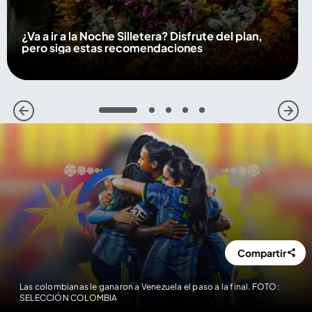
¿Va a ir a la Noche Silletera? Disfrute del plan,
pero siga estas recomendaciones
1
2
3
4
5
Compartir
Las colombianas le ganaron a Venezuela el paso a la final. FOTO:
SELECCIÓN COLOMBIA