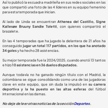
Así lo publicó la escuadra madrileña en sus redes sociales en las
que compartió una foto de las 4 líderes en su equipo femenino
para esta temporada que inician.
Al lado de Linda se encuentran
Athenea del Castillo, Signe
Kallesøe Bruuny Sandie Toletti
, con quienes compartirá el
brazalete.
En las 4 temporadas que ha jugado la delantera de 21 años ha
conseguido
jugar un total 117 partidos, en los que ha anotado
34 goles
y ha hecho 28 asistencias.
Su mejor temporada fue la 2024/2025, cuando anotó 13 tantos
e hizo
10 asistencias en 36 duelos disputados.
Aunque todavía no ha ganado ningún título con el Madrid, la
colombiana se sigue consolidando como una de las jugadoras
clave en este equipo, que sin duda la impulsó en
su carrera
deportiva y la ha puesto en las altas esferas
del fútbol
internacional en las damas.
No deje de leer otras noticias de la sección
Deportes
.