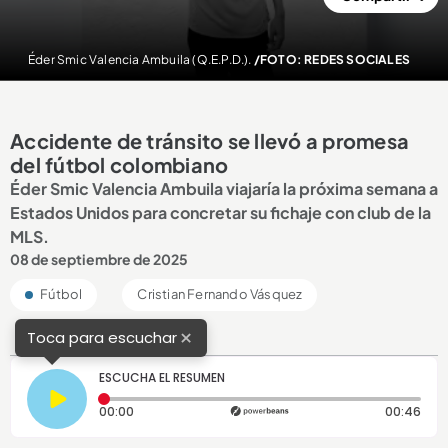
Éder Smic Valencia Ambuila (Q.E.P.D.).
/FOTO: REDES SOCIALES
Accidente de tránsito se llevó a promesa
del fútbol colombiano
Éder Smic Valencia Ambuila viajaría la próxima semana a
Estados Unidos para concretar su fichaje con club de la
MLS.
08 de septiembre de 2025
Fútbol
Cristian Fernando Vásquez
×
Toca para escuchar
ESCUCHA EL RESUMEN
Tiempo transcurrido: 0 segundos
Dura
00:00
00:46