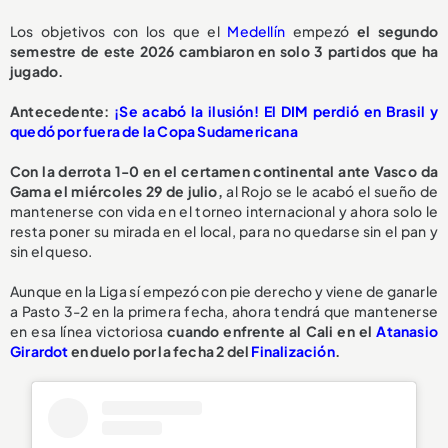
Los objetivos con los que el
Medellín
empezó
el segundo
semestre de este 2026 cambiaron en solo 3 partidos que ha
jugado.
Antecedente:
¡Se acabó la ilusión! El DIM perdió en Brasil y
quedó por fuera de la Copa Sudamericana
Con la derrota 1-0 en el certamen continental ante Vasco da
Gama el miércoles 29 de julio,
al Rojo se le acabó el sueño de
mantenerse con vida en el torneo internacional y ahora solo le
resta poner su mirada en el local, para no quedarse sin el pan y
sin el queso.
Aunque en la Liga sí empezó con pie derecho y viene de ganarle
a Pasto 3-2 en la primera fecha, ahora tendrá que mantenerse
en esa línea victoriosa
cuando enfrente al Cali en el
Atanasio
Girardot
en duelo por la fecha 2 del
Finalización
.