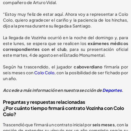
compañero de Arturo Vidal.
“Estoy muy feliz de estar aquí. Ahora voy a representar a Colo
Colo, quiero agradecer el cariño y la paciencia de los hinchas,
dijo a la prensa durante su llegada a Santiago.
La llegada de Vozinha ocurrió en la noche del domingo y, para
este lunes, se espera que se realicen los
exámenes médicos
correspondientes con el club
, para su presentación oficial
este martes, 4 de agosto en el Estadio Monumental.
Según ha trascendido, el jugador
caboverdiano
firmaría por
seis meses con
Colo Colo
, con la posibilidad de ser fichado por
un año.
Accede a más información en nuestra sección de
Deportes
.
Preguntas y respuestas relacionadas
¿Por cuánto tiempo firmará contrato Vozinha con Colo
Colo?
Trascendió que firmará un contrato inicial por
seis meses
, con la
opción de extender su vínculo por un año completo según su