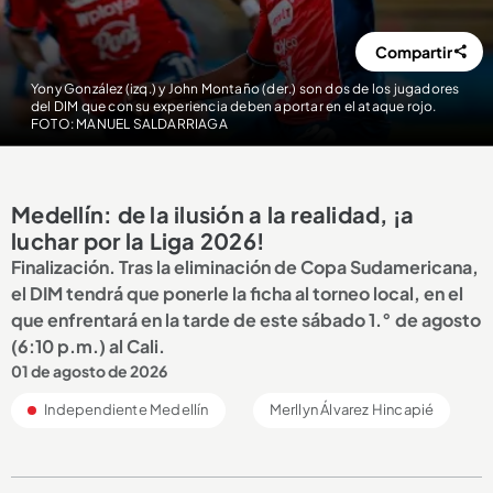
Compartir
Yony González (izq.) y John Montaño (der.) son dos de los jugadores
del DIM que con su experiencia deben aportar en el ataque rojo.
FOTO: MANUEL SALDARRIAGA
Medellín: de la ilusión a la realidad, ¡a
luchar por la Liga 2026!
Finalización. Tras la eliminación de Copa Sudamericana,
el DIM tendrá que ponerle la ficha al torneo local, en el
que enfrentará en la tarde de este sábado 1.° de agosto
(6:10 p.m.) al Cali.
01 de agosto de 2026
Independiente Medellín
Merllyn Álvarez Hincapié