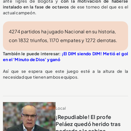
ante Tigres de Bogotá y
con la motivación de haberse
instalado en la fase de octavos
de ese torneo del que es el
actual campeón.
4274 partidos ha jugado Nacional en su historia,
con 1832 triunfos, 1170 empates y 1272 derrotas.
También le puede interesar:
¡El DIM siendo DIM! Metió el gol
en el ‘Minuto de Dios’ y ganó
Así que se espera que este juego esté a la altura de la
necesidad que tienen ambos equipos.
Local
¡Repudiable! El profe
Peláez quedó herido tras
pedrada a la cabina