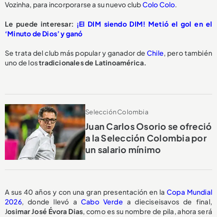
Vozinha, para incorporarse a su nuevo club
Colo Colo
.
Le puede interesar:
¡El DIM siendo DIM! Metió el gol en el
‘Minuto de Dios’ y ganó
Se trata del club más popular y ganador de
Chile
, pero también
uno de los
tradicionales de Latinoamérica.
Selección Colombia
Juan Carlos Osorio se ofreció
a la Selección Colombia por
un salario mínimo
A sus 40 años y con una gran presentación en la
Copa Mundial
2026
, donde llevó a
Cabo Verde
a dieciseisavos de final,
J
osimar José Évora Dias
, como es su nombre de pila, ahora será