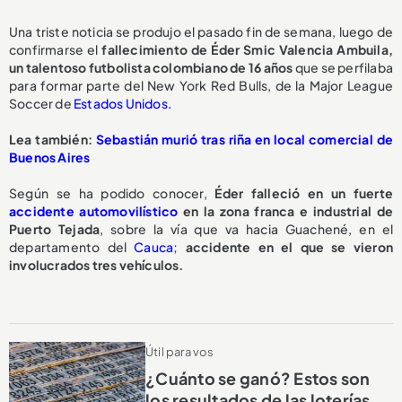
Una triste noticia se produjo el pasado fin de semana, luego de
confirmarse el
fallecimiento de Éder Smic Valencia Ambuila,
un talentoso futbolista colombiano de 16 años
que se perfilaba
para formar parte del New York Red Bulls, de la Major League
Soccer de
Estados Unidos.
Lea también:
Sebastián murió tras riña en local comercial de
Buenos Aires
Según se ha podido conocer,
Éder falleció en un fuerte
accidente automovilístico
en la zona franca e industrial de
Puerto Tejada
, sobre la vía que va hacia Guachené, en el
departamento del
Cauca
;
accidente en el que se vieron
involucrados tres vehículos.
Útil para vos
¿Cuánto se ganó? Estos son
los resultados de las loterías