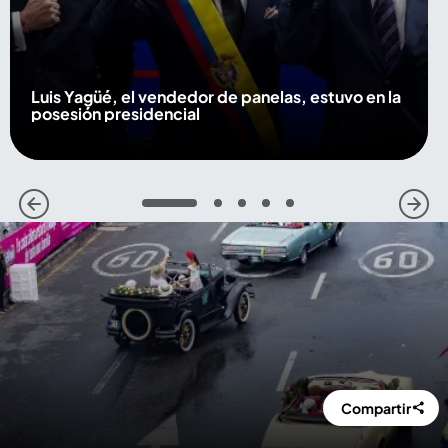
Luis Yagüé, el vendedor de panelas, estuvo en la
posesión presidencial
1
2
3
4
5
Compartir