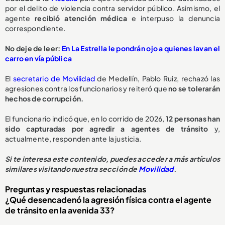
por el delito de violencia contra servidor público. Asimismo, el
agente
recibió atención médica
e interpuso la denuncia
correspondiente.
No deje de leer:
En La Estrella le pondrán ojo a quienes lavan el
carro en vía pública
El
secretario de Movilidad
de Medellín, Pablo Ruiz, rechazó las
agresiones contra los funcionarios y reiteró que
no se tolerarán
hechos de corrupción.
El funcionario indicó que, en lo corrido de 2026,
1
2 personas han
sido capturadas
por agredir a agentes de tránsito
y,
actualmente, responden ante la justicia.
Si te interesa este contenido, puedes acceder a más artículos
similares visitando nuestra sección de
Movilidad
.
Preguntas y respuestas relacionadas
¿Qué desencadenó la agresión física contra el agente
de tránsito en la avenida 33?