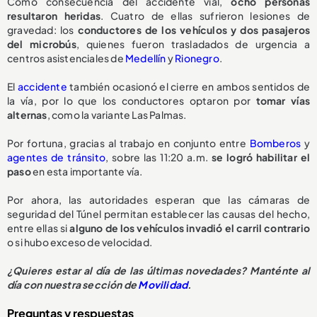
Como consecuencia del accidente vial,
ocho personas
resultaron heridas
. Cuatro de ellas sufrieron lesiones de
gravedad: los
conductores de los vehículos y dos pasajeros
del microbús
, quienes fueron trasladados de urgencia a
centros asistenciales de
Medellín
y
Rionegro
.
El
accidente
también ocasionó el cierre en ambos sentidos de
la vía, por lo que los conductores optaron por
tomar vías
alternas
, como la variante Las Palmas.
Por fortuna, gracias al trabajo en conjunto entre
Bomberos
y
agentes de tránsito
, sobre las 11:20 a.m.
se logró habilitar el
paso
en esta importante vía.
Por ahora, las autoridades esperan que las cámaras de
seguridad del Túnel permitan establecer las causas del hecho,
entre ellas si
alguno de los vehículos invadió el carril contrario
o si hubo exceso de velocidad.
¿Quieres estar al día de las últimas novedades? Manténte al
día con nuestra sección de
Movilidad
.
Preguntas y respuestas