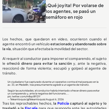
¡Qué joyita! Por volarse de
los agentes, se pasó un
semáforo en rojo
Los hechos, que quedaron en video, ocurrieron cuando el
agente encontró un vehículo
estacionado y abandonado sobre
la vía
, situación que afectaba la movilidad del sector.
Al requerir al conductor para imponer el comparendo, el sujeto
le
ofreció dinero para evitar la sanción
y, ante la negativa,
reaccionó de forma violenta; escupió y golpeó al agente de
tránsito.
Un ciudadano fue capturado durante un operativo contra el mal parqueo en la
av. 33, en Medellín, tras presuntamente agredir a un agente de tránsito.
Según las autoridades, el conductor habría intentado ofrecer dinero para evitar
un comparendo y, ante la negativa del funcionario,...
pic.twitter.com/m8qc8lY2IY
— Teleantioquia (@Teleantioquia)
August 6, 2026
Tras los reprochables hechos,
la
Policía
capturó al sujeto y lo
trasladó a la
Fiscalía
para que responda ante las autoridades