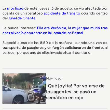
La
movilidad
de este jueves, 6 de agosto, se vio
afectada
por
cuenta de un aparatoso
accidente de tránsito
ocurrido dentro
del
Túnel de Oriente
.
Le puede interesar:
Ella era Verónica, la mujer que murió tras
caer al vacío en su carro en la Loma de los Bernal
Sucedió a eso de las 8:50 de la mañana, cuando
una van de
transporte de pasajeros y un furgón
colisionaron de frente
, al
parecer, porque uno de ellos invadió el carril contrario.
Movilidad
¡Qué joyita! Por volarse de
los agentes, se pasó un
semáforo en rojo