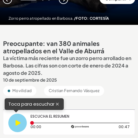
1
2
3
Zorro perro atropellado en Barbosa.
/FOTO: CORTESÍA
Preocupante: van 380 animales
atropellados en el Valle de Aburrá
La víctima más reciente fue un zorro perro arrollado en
Barbosa. Las cifras son con corte de enero de 2024 a
agosto de 2025.
10 de septiembre de 2025
Movilidad
Cristian Fernando Vásquez
×
Toca para escuchar
ESCUCHA EL RESUMEN
Tiempo transcurrido: 0 segundos
Dura
00:00
00:47