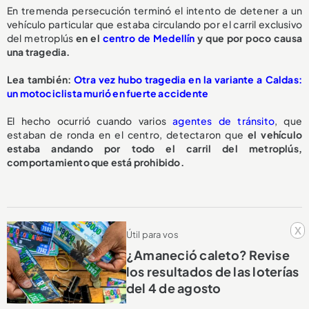
En tremenda persecución terminó el intento de detener a un
vehículo particular que estaba circulando por el carril exclusivo
del metroplús
en el
centro de Medellín
y que por poco causa
una tragedia.
L
ea también:
Otra vez hubo tragedia en la variante a Caldas:
un motociclista murió en fuerte accidente
El hecho ocurrió cuando varios
agentes de tránsito
, que
estaban de ronda en el centro, detectaron que
el vehículo
estaba andando por todo el carril del metroplús,
comportamiento que está prohibido.
x
Útil para vos
¿Amaneció caleto? Revise
los resultados de las loterías
del 4 de agosto