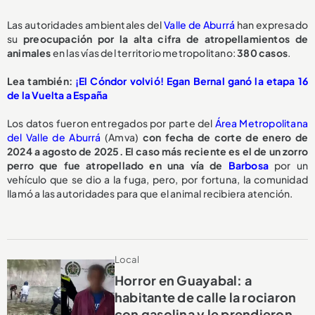
Las autoridades ambientales del
Valle de Aburrá
han expresado
su
preocupación por la alta cifra de atropellamientos de
animales
en las vías del territorio metropolitano:
380 casos
.
Lea también:
¡El Cóndor volvió! Egan Bernal ganó la etapa 16
de la Vuelta a España
Los datos fueron entregados por parte del
Área Metropolitana
del Valle de Aburrá
(Amva)
con fecha de corte de enero de
2024 a agosto de 2025. El caso más reciente es el de un zorro
perro que fue atropellado en una vía de
Barbosa
por un
vehículo que se dio a la fuga, pero, por fortuna, la comunidad
llamó a las autoridades para que el animal recibiera atención.
Local
Horror en Guayabal: a
habitante de calle la rociaron
con gasolina y le prendieron