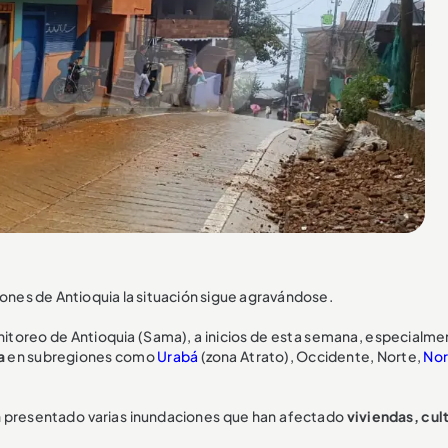
iones de Antioquia la situación sigue agravándose.
nitoreo de Antioquia (Sama), a inicios de esta semana, especialme
a
en subregiones como
Urabá
(zona Atrato), Occidente, Norte,
Nor
n presentado varias inundaciones que han afectado
viviendas, cul