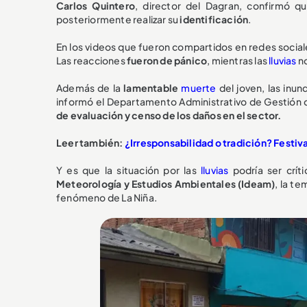
Carlos Quintero
, director del Dagran, confirmó q
posteriormente realizar su
identificación
.
En los videos que fueron compartidos en redes sociale
Las reacciones
fueron de pánico
, mientras las
lluvias
n
Además de la
lamentable
muerte
del joven, las inu
informó el Departamento Administrativo de Gestión 
de evaluación y censo de los daños en el sector.
Leer también:
¿Irresponsabilidad o tradición? Festiv
Y es que la situación por las
lluvias
podría ser crí
Meteorología y Estudios Ambientales (Ideam)
, la te
fenómeno de La Niña.