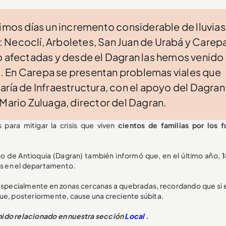
timos días un incremento considerable de lluvias
 Necoclí, Arboletes, San Juan de Urabá y Carep
do afectadas y desde el Dagran las hemos venido
. En Carepa se presentan problemas viales que
aría de Infraestructura, con el apoyo del Dagran
 Mario Zuluaga, director del Dagran.
para mitigar la crisis que viven
cientos de familias por los f
o de Antioquia (Dagran) también informó que, en el último año,
1
es en el departamento.
especialmente en zonas cercanas a quebradas, recordando que si el
ue, posteriormente, cause una creciente súbita.
nido relacionado en nuestra sección
Local
.