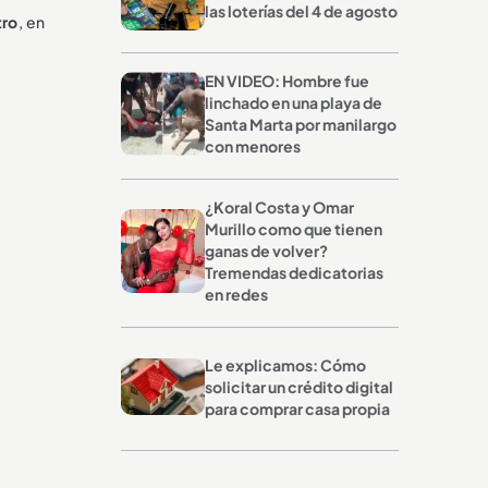
las loterías del 4 de agosto
tro
, en
EN VIDEO: Hombre fue
linchado en una playa de
Santa Marta por manilargo
con menores
¿Koral Costa y Omar
Murillo como que tienen
ganas de volver?
Tremendas dedicatorias
en redes
Le explicamos: Cómo
solicitar un crédito digital
para comprar casa propia