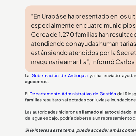
“En Urabá se ha presentado en los úl
especialmente en cuatro municipios:
Cerca de 1.270 familias han resulta
atendiendo con ayudas humanitarias
están siendo atendidos por la Secret
maquinaria amarilla”, informó Carlos
La
Gobernación de Antioquia
ya ha enviado ayudas 
aguaceros.
El
Departamento Administrativo de Gestión
del Riesg
familias
resultaron afectadas por lluvias e inundacion
Las autoridades hicieron
un llamado al autocuidado
, 
del agua es bajo, podría deberse a un represamiento q
Si le interesa este tema, puede acceder a más conte