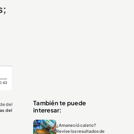
s;
Duración: 43 segundos
0:43
También te puede
rde del
interesar:
as del
¿Amaneció caleto?
Revise los resultados de