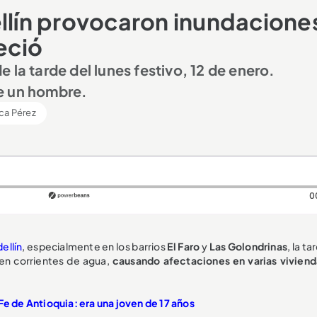
ellín provocaron inundacione
eció
 la tarde del lunes festivo, 12 de enero.
e un hombre.
ca Pérez
0
ellín
, especialmente en los barrios
El Faro
y
Las Golondrinas
, la ta
 en corrientes de agua,
causando afectaciones en varias viviend
Fe de Antioquia: era una joven de 17 años