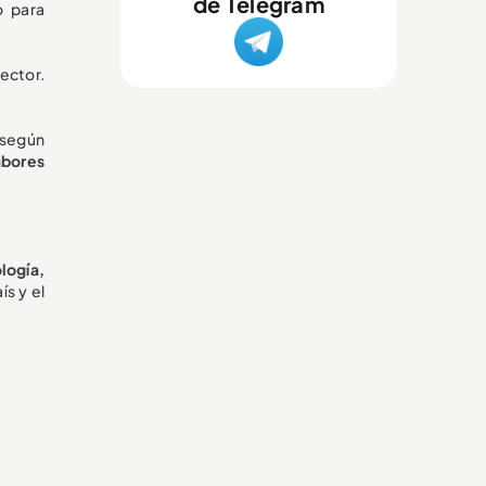
de Telegram
o para
ector.
 según
abores
logía,
ís y el