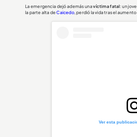
La emergencia dejó además una
víctima fatal
: un jov
la parte alta de
Caicedo
, perdió la vida tras el aument
Ver esta publicac