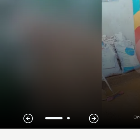
CIn
1
2