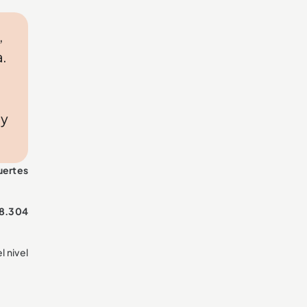
,
a.
 y
uertes
8.304
 nivel