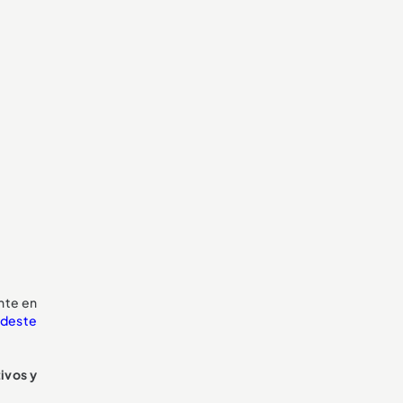
nte en
deste
tivos y