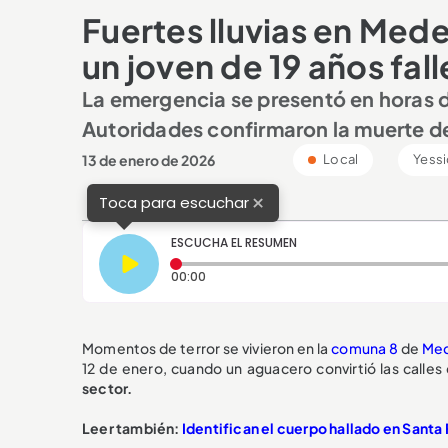
Fuertes lluvias en Med
un joven de 19 años fall
La emergencia se presentó en horas de
Autoridades confirmaron la muerte d
13 de enero de 2026
Local
Yessi
×
Toca para escuchar
ESCUCHA EL RESUMEN
Tiempo transcurrido: 0 segundos
00:00
Momentos de terror se vivieron en la
comuna 8
de
Med
12 de enero, cuando un aguacero convirtió las calles
sector.
Leer también:
Identifican el cuerpo hallado en Santa 