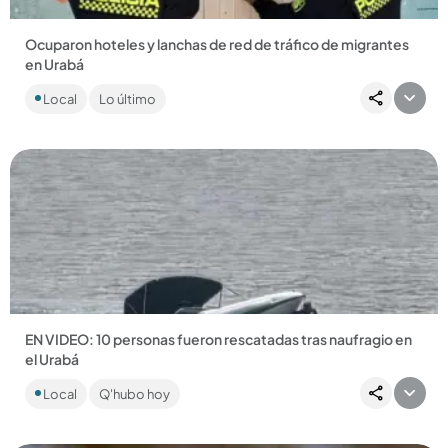
Ocuparon hoteles y lanchas de red de tráfico de migrantes
en Urabá
Nueve personas fueron capturadas luego de que las
Local
Lo último
autoridades desmantelaran una red de tráfico de migrantes
que, al parecer,...
Compartir Noticia
EN VIDEO: 10 personas fueron rescatadas tras naufragio en
el Urabá
La Armada Nacional dio a conocer imágenes del hundimiento
Local
Q'hubo hoy
de una embarcación que operaba sin permiso en el Golfo de
Urabá....