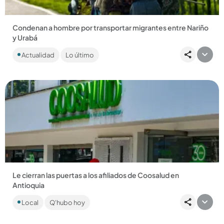
Condenan a hombre por transportar migrantes entre Nariño
y Urabá
El sujeto hacía parte de una red ilegal de tráfico de migrantes
Actualidad
Lo último
que los transportaba por tierra hasta el municipio de
Necoclí....
Compartir Noticia
Le cierran las puertas a los afiliados de Coosalud en
Antioquia
Por deudas con los hospitales públicos del departamento, 17
Local
Q'hubo hoy
entidades decidieron cerrar algunos servicios a sus
afiliados....