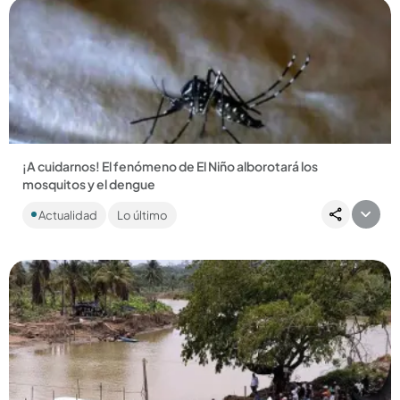
Compartir Noticia
¡A cuidarnos! El fenómeno de El Niño alborotará los
mosquitos y el dengue
El calor que se espera podría favorecer la proliferación de
Actualidad
Lo último
mosquitos y aumentar el riesgo de enfermedades como el
dengue....
Compartir Noticia