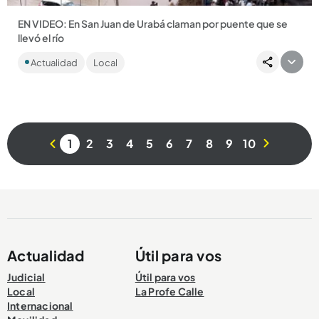
EN VIDEO: En San Juan de Urabá claman por puente que se
llevó el río
A los habitantes les tocó construir balsas y planchones
Actualidad
Local
artesanales para pasar los carros, las personas y los
alimentos....
1
2
3
4
5
6
7
8
9
10
Compartir Noticia
Actualidad
Útil para vos
Judicial
Útil para vos
Local
La Profe Calle
Internacional