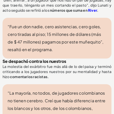
‘bien, animal’, a un jugador que nos hizo un par de jugadas, hay
que traerlo, ténganlo un mes cortando el pasto”, dijo Lunati y
acto seguido se refirió a los
números que suma en
River
.
“Fue un don nadie, cero asistencias, cero goles,
cero tiradas al piso; 15 millones de dólares (más
de $ 47 millones) pagamos por este muñequito”,
resaltó en el programa.
Se despachó contra los nuestros
La molestia del exárbitro fue más allá de lo del paisa y terminó
criticando a los jugadores nuestros por su mentalidad y hasta
hizo
comentarios racistas.
“La mayoría, no todos, de jugadores colombianos
no tienen cerebro. Creí que había diferencia entre
los blancos y los otros, de los colombianos,