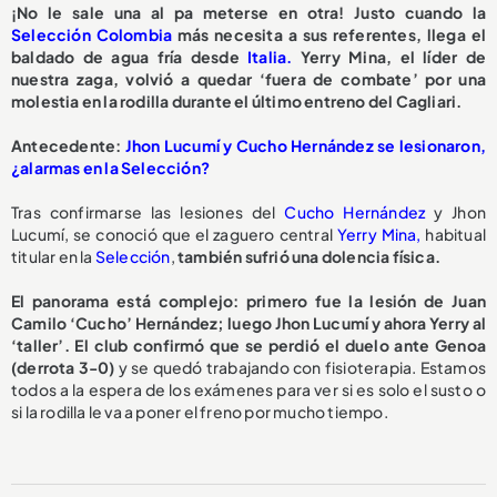
¡No le sale una al pa meterse en otra! Justo cuando la
Selección Colombia
más necesita a sus referentes, llega el
baldado de agua fría desde
Italia.
Yerry Mina, el líder de
nuestra zaga, volvió a quedar ‘fuera de combate’ por una
molestia en la rodilla durante el último entreno del Cagliari.
Antecedente:
Jhon Lucumí y Cucho Hernández se lesionaron,
¿alarmas en la Selección?
Tras confirmarse las lesiones del
Cucho Hernández
y Jhon
Lucumí, se conoció que el zaguero central
Yerry Mina,
habitual
titular en la
Selección
,
también sufrió una dolencia física.
El panorama está complejo: primero fue la lesión de Juan
Camilo ‘Cucho’ Hernández; luego Jhon Lucumí y ahora Yerry al
‘taller’. El club confirmó que se perdió el duelo ante Genoa
(derrota 3-0)
y se quedó trabajando con fisioterapia. Estamos
todos a la espera de los exámenes para ver si es solo el susto o
si la rodilla le va a poner el freno por mucho tiempo.