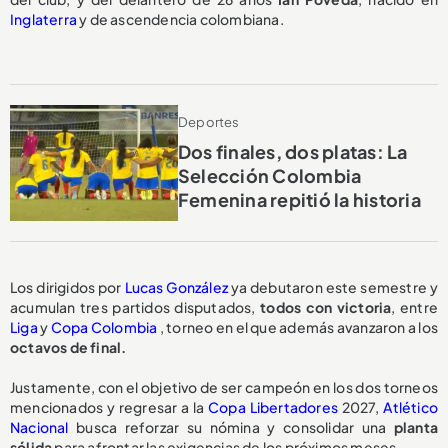
Inglaterra
y de ascendencia colombiana.
Deportes
Dos finales, dos platas: La
Selección Colombia
Femenina repitió la historia
Los dirigidos por
Lucas González
ya debutaron este semestre y
acumulan tres partidos disputados,
todos con victoria
, entre
Liga
y
Copa Colombia
, torneo en el que además avanzaron a los
octavos de final.
Justamente, con el objetivo de ser campeón en los dos torneos
mencionados y regresar a la
Copa Libertadores
2027,
Atlético
Nacional
busca reforzar su nómina y consolidar una
planta
sólida
para afrontar las exigencias de los próximos meses.