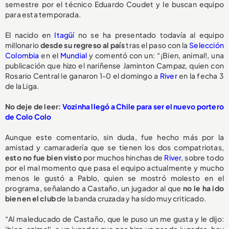
semestre por el técnico Eduardo Coudet y le buscan equipo
para esta temporada.
El nacido en
Itagüí
no se ha presentado todavía al equipo
millonario
desde su regreso al país
tras el paso con la
Selección
Colombia
en el
Mundial
y comentó con un: “¡Bien, animal!, una
publicación que hizo el nariñense Jaminton Campaz, quien con
Rosario Central le ganaron 1-0 el domingo a
River
en la fecha 3
de la Liga.
No deje de leer:
Vozinha llegó a Chile para ser el nuevo portero
de Colo Colo
Aunque este comentario, sin duda, fue hecho más por la
amistad y camaradería que se tienen los dos compatriotas,
esto no fue bien visto
por muchos hinchas de
River
, sobre todo
por el mal momento que pasa el equipo actualmente y mucho
menos le gustó a Pablo, quien se mostró molesto en el
programa, señalando a Castaño, un jugador al que
no le ha ido
bien en el club
de la banda cruzada y ha sido muy criticado.
“Al maleducado de Castaño, que le puso un me gusta y le dijo: