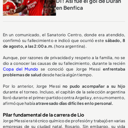
DT! Así fue el gol de Durán
en Benfica
En un comunicado, el Sanatorio Centro, donde era atendido,
confirmó su fallecimiento e indicó que ocurrió este
sábado, 8
de agosto, a las 2:00 a.m.
(hora argentina).
Aunque, por razones de privacidad y respeto a la familia, no se
dio a conocer las causas de su fallecimiento, durante la recién
Copa del Mundo
se conoció que Jorge Messi
enfrentaba
problemas de salud
desde hacía algún tiempo.
Por lo anterior, Jorge Messi
no pudo acompañar a su hijo
durante el torneo. Incluso, el capitán de la selección argentina
lloró durante el primer partido contra Argelia y, en su momento,
afirmó que había
atravesado días difíciles en lo personal.
Pilar fundamental de la carrera de Lio
Jorge Messi era técnico químico de profesión y trabajó en varias
empresas de su ciudad natal, Rosario. Sin embargo, su vida