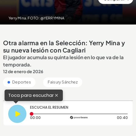
Yerry Mina. FOTO: @YERRYMINA
Otra alarma en la Selección: Yerry Mina y
su nueva lesión con Cagliari
El jugador acumula su quinta lesión en lo que va de la
temporada.
12 de enero de 2026
Deportes
Faisury Sánchez
×
Toca para escuchar
ESCUCHA EL RESUMEN
Tiempo transcurrido: 0 segundos
Dura
00:00
00:40