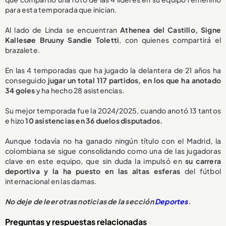
para esta temporada que inician.
Al lado de Linda se encuentran
Athenea del Castillo, Signe
Kallesøe Bruuny Sandie Toletti
, con quienes compartirá el
brazalete.
En las 4 temporadas que ha jugado la delantera de 21 años ha
conseguido
jugar un total 117 partidos, en los que ha anotado
34 goles
y ha hecho 28 asistencias.
Su mejor temporada fue la 2024/2025, cuando anotó 13 tantos
e hizo
10 asistencias en 36 duelos disputados.
Aunque todavía no ha ganado ningún título con el Madrid, la
colombiana se sigue consolidando como una de las jugadoras
clave en este equipo, que sin duda la impulsó en
su carrera
deportiva y la ha puesto en las altas esferas
del fútbol
internacional en las damas.
No deje de leer otras noticias de la sección
Deportes
.
Preguntas y respuestas relacionadas