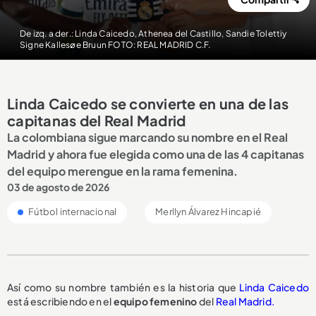
De izq. a der.: Linda Caicedo, Athenea del Castillo, Sandie Tolettiy
Signe Kallesøe Bruun FOTO: REAL MADRID C.F.
Linda Caicedo se convierte en una de las
capitanas del Real Madrid
La colombiana sigue marcando su nombre en el Real
Madrid y ahora fue elegida como una de las 4 capitanas
del equipo merengue en la rama femenina.
03 de agosto de 2026
Fútbol internacional
Merllyn Álvarez Hincapié
Así como su nombre también es la historia que
Linda Caicedo
está escribiendo en el
equipo femenino
del
Real Madrid.