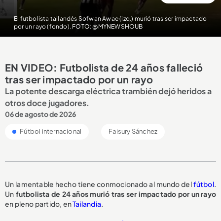
El futbolista tailandés Sofwan Awae (izq.) murió tras ser impactado
por un rayo (fondo). FOTO: @MYNEWSHOUB
EN VIDEO: Futbolista de 24 años falleció
tras ser impactado por un rayo
La potente descarga eléctrica trambién dejó heridos a
otros doce jugadores.
06 de agosto de 2026
Fútbol internacional
Faisury Sánchez
Un lamentable hecho tiene conmocionado al mundo del
fútbol
.
Un
futbolista de 24 años
murió tras ser impactado por un rayo
en pleno partido, en
Tailandia
.