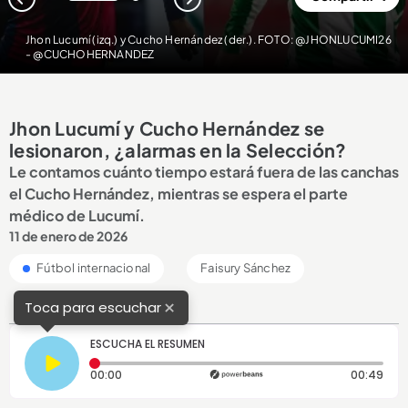
1
2
Jhon Lucumí (izq.) y Cucho Hernández (der.). FOTO: @JHONLUCUMI26
- @CUCHOHERNANDEZ
Jhon Lucumí y Cucho Hernández se
lesionaron, ¿alarmas en la Selección?
Le contamos cuánto tiempo estará fuera de las canchas
el Cucho Hernández, mientras se espera el parte
médico de Lucumí.
11 de enero de 2026
Fútbol internacional
Faisury Sánchez
×
Toca para escuchar
ESCUCHA EL RESUMEN
Tiempo transcurrido: 0 segundos
Dura
00:00
00:49