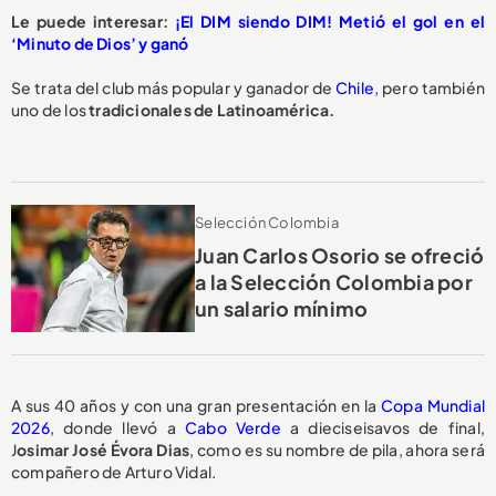
Le puede interesar:
¡El DIM siendo DIM! Metió el gol en el
‘Minuto de Dios’ y ganó
Se trata del club más popular y ganador de
Chile
, pero también
uno de los
tradicionales de Latinoamérica.
Selección Colombia
Juan Carlos Osorio se ofreció
a la Selección Colombia por
un salario mínimo
A sus 40 años y con una gran presentación en la
Copa Mundial
2026
, donde llevó a
Cabo Verde
a dieciseisavos de final,
J
osimar José Évora Dias
, como es su nombre de pila, ahora será
compañero de Arturo Vidal.