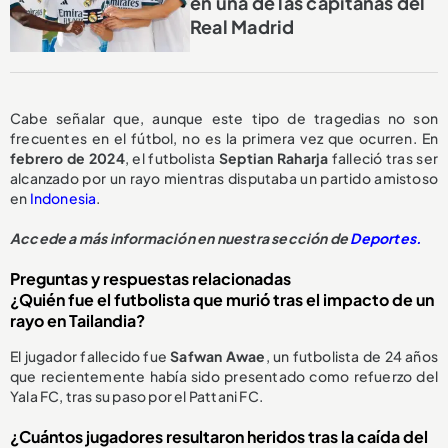
en una de las capitanas del
Real Madrid
Cabe señalar que, aunque este tipo de tragedias no son
frecuentes en el fútbol, no es la primera vez que ocurren. En
febrero de 2024
, el futbolista
Septian Raharja
falleció tras ser
alcanzado por un rayo mientras disputaba un partido amistoso
en
Indonesia
.
Accede a más información en nuestra sección de
Deportes.
Preguntas y respuestas relacionadas
¿Quién fue el futbolista que murió tras el impacto de un
rayo en Tailandia?
El jugador fallecido fue
Safwan Awae
, un futbolista de 24 años
que recientemente había sido presentado como refuerzo del
Yala FC, tras su paso por el Pattani FC.
¿Cuántos jugadores resultaron heridos tras la caída del