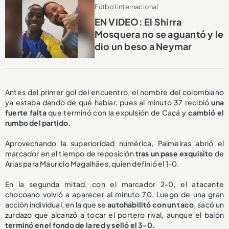
Fútbol internacional
EN VIDEO: El Shirra
Mosquera no se aguantó y le
dio un beso a Neymar
Antes del primer gol del encuentro, el nombre del colombiano
ya estaba dando de qué hablar, pues al minuto 37 recibió
una
fuerte falta
que terminó con la expulsión de Cacá y
cambió el
rumbo del partido.
Aprovechando la superioridad numérica, Palmeiras abrió el
marcador en el tiempo de reposición
tras un pase exquisito
de
Arias para Mauricio Magalhães, quien definió el 1-0.
En la segunda mitad, con el marcador 2-0, el atacante
chocoano volvió a aparecer al minuto 70. Luego de una gran
acción individual, en la que se
autohabilitó con un taco
, sacó un
zurdazo que alcanzó a tocar el portero rival, aunque el balón
terminó en el fondo de la red y selló el 3-0.