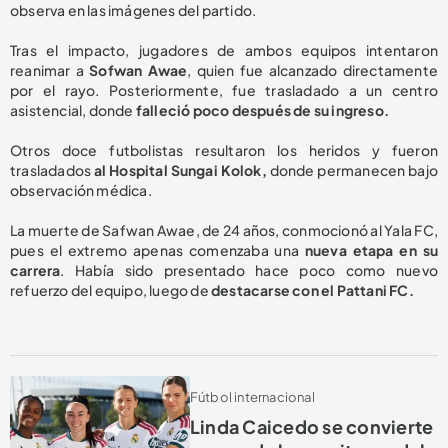
observa en las imágenes del partido.
Tras el impacto, jugadores de ambos equipos intentaron
reanimar a
Sofwan Awae
, quien fue alcanzado directamente
por el rayo. Posteriormente, fue trasladado a un centro
asistencial, donde
falleció poco después de su ingreso.
Otros doce futbolistas resultaron los heridos y fueron
trasladados
al Hospital Sungai Kolok,
donde permanecen bajo
observación médica.
La muerte de Safwan Awae, de 24 años, conmocionó al Yala FC,
pues el extremo apenas comenzaba una
nueva etapa en su
carrera
. Había sido presentado hace poco como nuevo
refuerzo del equipo, luego de
destacarse con el Pattani FC.
Fútbol internacional
Linda Caicedo se convierte