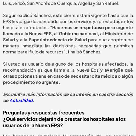
Luis, Jericó, San Andrés de Cuerquia, Argelia y San Rafael.
Según explicó Sánchez, este cierre estará vigente hasta que la
EPS les pague lo adeudado por los servicios ya prestados en los
hospitales afectados. “
Hacemos un respetuoso pero urgente
llamado a la Nueva EPS, al Gobierno nacional, al Ministerio de
Salud y a la Superintendencia de Salud
para que adopten de
manera inmediata las decisiones necesarias que permitan
normalizar el flujo de recursos”, finalizó Sánchez.
Si usted es usuario de alguno de los hospitales afectados, la
recomendación es que llame a la Nueva Eps
y averigüe qué
otras opciones tiene en caso de necesitar cita médica o algún
procedimiento no urgente.
E
ncuentre más información de su interés en nuestra sección
de
Actualidad
.
Preguntas y respuestas frecuentes
¿Qué servicios dejarán de prestar los hospitales a los
usuarios de la Nueva EPS?
Los hospitales anunciaron la
suspensión de los servicios