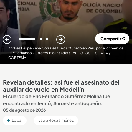
Compartir
1
2
3
Andrés Felipe Peña Corrales fue capturado en Perú por el crimen de
Eric Fernando Gutiérrez Molina (detalle). FOTOS: FISCALÍA y
CORTESÍA
Revelan detalles: así fue el asesinato del
auxiliar de vuelo en Medellín
El cuerpo de Eric Fernando Gutiérrez Molina fue
encontrado en Jericó, Suroeste antioqueño.
05 de agosto de 2026
Local
Laura Rosa Jiménez