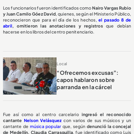
Los funcionarios fueron identificados como
Nairo Vargas Rubio
y Juan Camilo Góez David
, quienes, según el Ministerio Público,
reconocieron que para el día de los hechos,
el pasado 8 de
abril
,
omitieron las anotaciones y registros
que debían
hacerse en los libros del centro penitenciario.
Local
“Ofrecemos excusas”:
capos hablaron sobre
parranda en la cárcel
Fue así como al centro carcelario
ingresó el reconocido
cantante
Nelson Velásquez
con varios de sus músicos y un
cantante de
música popular
que, según
denunció la concejal
de Medellín, Claudia Carrasquilla
, fue identificado como Luis