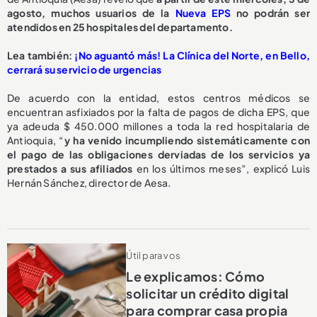
agosto,
muchos usuarios de la
Nueva EPS
no podrán ser
atendidos en 25 hospitales del departamento.
L
ea también:
¡No aguantó más! La Clínica del Norte, en Bello,
cerrará su servicio de urgencias
De acuerdo con la entidad, estos centros médicos se
encuentran asfixiados por la falta de pagos de dicha EPS, que
ya adeuda $ 450.000 millones a toda la red hospitalaria de
Antioquia, “
y ha venido incumpliendo sistemáticamente con
el pago de las obligaciones derviadas de los servicios ya
prestados a sus afiliados
en los últimos meses”, explicó Luis
Hernán Sánchez, director de Aesa.
Útil para vos
Le explicamos: Cómo
solicitar un crédito digital
para comprar casa propia