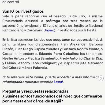
de control.
Son 10 los investigados
Vale la pena recordar que el pasado 18 de julio, la misma
Procuraduría anunció la
prórroga por tres meses
de la
suspensión provisional a 10 funcionarios del Instituto Nacional
Penitenciario y Carcelario (
Inpec
), investigados por la fiesta.
En la lista aparecen los
dos que aceptaron su responsabilidad
,
pero también los dragoneantes
Fran Alexánder Barbosa
Pinzón, Juan Diego Ospina Morales y Gustavo Adolfo Montejo
Casas
; el intendente,
Eduardo Parra Ceballes
; los tenientes:
Heyler Antonio Fracica Sarmiento, Fredy Antonio Ciprián Díaz
y Fabián Leandro León Rodríguez
; y el inspector jefe,
Salvador
Del Cristo Jiménez Palencia.
Si le interesa este tema, puede acceder a más información
x
relacionada en nuestra sección
Local
.
Preguntas y respuestas relacionadas
¿Quiénes son los funcionarios del Inpec que confesaron
por la fiesta en la cárcel de Itagüí?