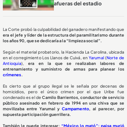
afueras del estadio
La Corte probó la culpabilidad del ganadero manifestando que
era el jefe y líder de la estructura del paramilitarismo durante
los años 90, que se dedicaría a la “limpieza social”.
Según el material probatorio, la Hacienda La Carolina, ubicada
en el corregimiento Los Llanos de Cuivá, en
Yarumal
(
Norte de
Antioquia
),
era en la que se realizaban labores de
entrenamiento y suministro de armas para planear los
crímenes
.
Es cierto que al grupo ilegal se le señala por decenas de
homicidios, pero el único crimen por el que Uribe fue
condenado es el de
Camilo Barrientos, conductor de servicio
público asesinado en febrero de 1994 en una chiva que se
movilizaba entre Yarumal y
Campamento
, al parecer, por
supuesta participación guerrillera.
También le puede interesar:
“México lo mató”: paisa murió