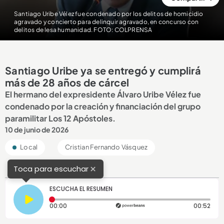
Santiago Uribe Vélez fue condenado por los delitos de homicidio
agravado y concierto para delinquir agravado, en concurso con
delitos de lesa humanidad. FOTO: COLPRENSA
Santiago Uribe ya se entregó y cumplirá
más de 28 años de cárcel
El hermano del expresidente Álvaro Uribe Vélez fue
condenado por la creación y financiación del grupo
paramilitar Los 12 Apóstoles.
10 de junio de 2026
Local
Cristian Fernando Vásquez
×
Toca para escuchar
ESCUCHA EL RESUMEN
Tiempo transcurrido: 0 segundos
Dura
00:00
00:52