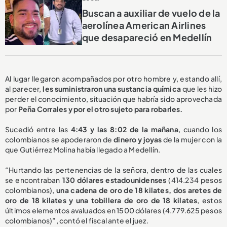
Buscan a auxiliar de vuelo de la
aerolínea American Airlines
que desapareció en Medellín
Al lugar llegaron acompañados por otro hombre y, estando allí,
al parecer,
les suministraron una sustancia química
que les hizo
perder el conocimiento, situación que habría sido aprovechada
por
Peña Corrales y por el otro sujeto para robarles.
Sucedió entre las
4:43 y las 8:02 de la mañana
, cuando los
colombianos se apoderaron de
dinero y joyas
de la mujer con la
que Gutiérrez Molina había llegado a Medellín.
“Hurtando las pertenencias de la señora, dentro de las cuales
se encontraban
130 dólares estadounidenses
(414.234 pesos
colombianos),
una cadena de oro de 18 kilates, dos aretes de
oro de 18 kilates y una tobillera de oro de 18 kilates
, estos
últimos elementos avaluados en 1500 dólares (4.779.625 pesos
colombianos)”, contó el fiscal ante el juez.