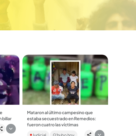
ue
Mataron al último campesino que
 billar
estaba secuestrado en Remedios:
strados
fueron cuatro las víctimas
rimera
Efraín de Jesús Botero, de 62 años,
Judicial
Q'hubo hoy
sería el cuarto asesinado por las