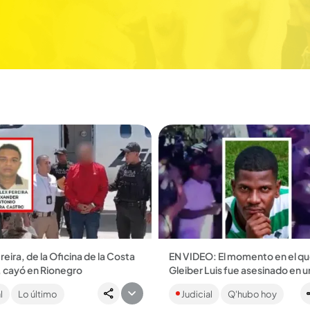
reira, de la Oficina de la Costa
EN VIDEO: El momento en el q
, cayó en Rionegro
Gleiber Luis fue asesinado en un
l aeropuerto José María
Los hechos, que quedaron regi
l
Lo último
Judicial
Q'hubo hoy
 tras ser expulsado de
en video, habrían tumbado la p
 ...
versión del caso....