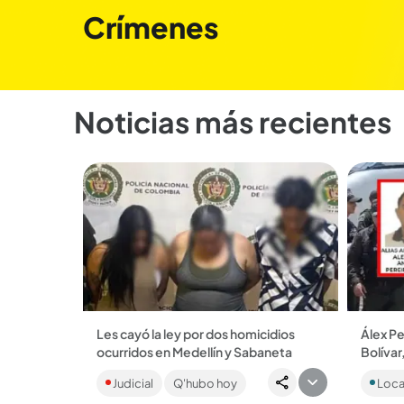
Crímenes
Noticias más recientes
Les cayó la ley por dos homicidios
Álex Pe
ocurridos en Medellín y Sabaneta
Bolívar
Las víctimas fueron identificadas
Llegó a
Judicial
Q'hubo hoy
Loca
como José Israel González Saraza y
Córdova
David Giraldo Sarria. Los cuatro fueron
Panamá.