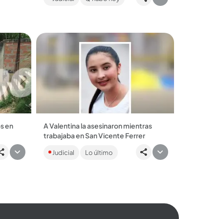
disidencias. ...
s en
A Valentina la asesinaron mientras
trabajaba en San Vicente Ferrer
 en la
El crimen ocurrió en una bomba de
Judicial
Lo último
ocurrido
gasolina. El cuerpo de la joven fue
cubierto con una bandera de
Colombia....