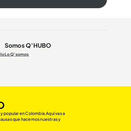
Somos Q’HUBO
llo
Lo Q’somos
O
 y popular en Colombia.Aquí vas a
 causas que hacemos nuestras y