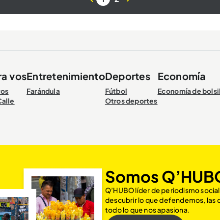
ra vos
Entretenimiento
Deportes
Economía
vos
Farándula
Fútbol
Economía de bolsi
Calle
Otros deportes
Somos Q’HUB
Q’HUBO líder de periodismo social
descubrir lo que defendemos, las
todo lo que nos apasiona.