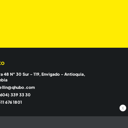
to
a 48 N° 30 Sur - 119, Envigado - Antioquia,
mbia
ellin@qhubo.com
(604) 339 33 30
11 676 1801
x