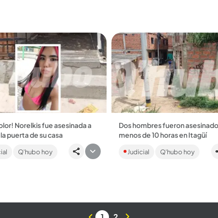
lor! Norelkis fue asesinada a
Dos hombres fueron asesinado
 la puerta de su casa
menos de 10 horas en Itagüí
en de la mujer venezolana y
Ambos crímenes se cometieron
ial
Q'hubo hoy
Judicial
Q'hubo hoy
e cuatro hijos sucedió en la
vereda El Ajizal. Se investiga lo 
El Porvenir de Itagüí. También
y si tienen alguna relación. ...
ron a...
1
2