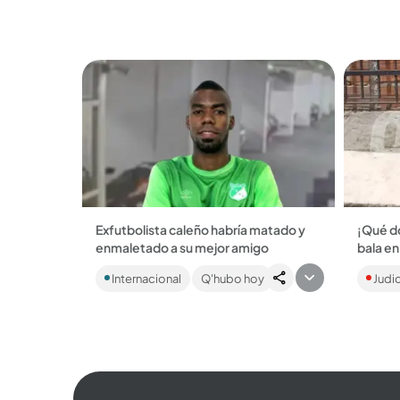
enviados a prisión...
Exfutbolista caleño habría matado y
¡Qué do
enmaletado a su mejor amigo
bala en
El hombre, quien alguna vez fue una
El crim
Internacional
Q'hubo hoy
Judic
promesa del futbol colombiano,
madre d
protagonizó el brutal crimen ocurrido
vereda 
en Chile. ...
asesina