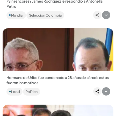
¿Sin rencores? James Rodríguez le respondió a Antonella
Petro
Después del video que la hija del presidente le dedicó, el ‘10’
Mundial
Selección Colombia
de la Selección Colombia le envió un mensaje directo....
Compartir Noticia
Hermano de Uribe fue condenado a 28 años de cárcel: estos
fueron los motivos
Fue la Corte Suprema de Justicia quien confirmó la condena
Local
Política
al cerrar el último recurso que le quedaba a Santiago Uribe....