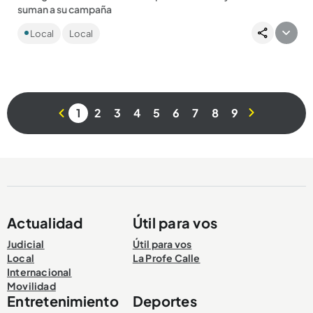
suman a su campaña
La candidata del uribismo sumó menos del 7 % (6.92 %) y
Local
Local
quedó en el tercer lugar; el exministro Juan Carlos Pinzón y
Cambio...
1
2
3
4
5
6
7
8
9
Compartir Noticia
Actualidad
Útil para vos
Judicial
Útil para vos
Local
La Profe Calle
Internacional
Movilidad
Entretenimiento
Deportes