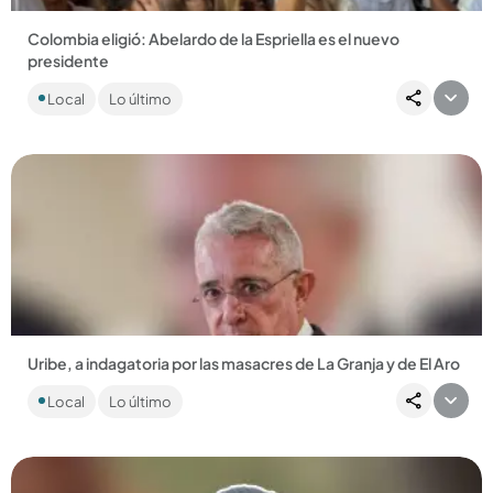
Colombia eligió: Abelardo de la Espriella es el nuevo
presidente
Tras imponerse en la segunda vuelta, por una diferencia
Local
Lo último
mínima, el abogado será el sucesor de Gustavo Petro a partir
de este...
Compartir Noticia
Uribe, a indagatoria por las masacres de La Granja y de El Aro
El expresidente aseguró que también tendrá que dar
Local
Lo último
explicaciones judiciales por el asesinato de Jesús María Valle y
por la...